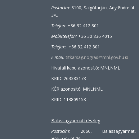
Postacím:
3100, Salgótarján, Ady Endre út
3/C
Telefon:
+36 32 412 801
Mobiltelefon:
+36 30 836 4015
Telefax:
+36 32 412 801
E-mail:
titkarsag.nograd@mnl.gov.hu
(link
sends
Hivatali kapu azonosító: MNLNML
e-
KRID: 263383178
mail)
KÉR azonosító: MNLNML
KRID: 113809158
Balassagyarmati részleg
Postacím:
2660, Balassagyarmat,
Hétvezér út 26.