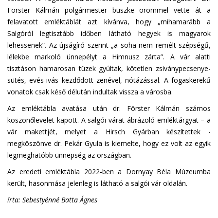
Förster Kálmán polgármester büszke örömmel vette át a
felavatott emléktáblát azt kívánva, hogy „mihamarább a
Salgóról legtisztább időben látható hegyek is magyarok
lehessenek”. Az újságíró szerint „a soha nem remélt szépségű,
lélekbe markoló ünnepélyt a Himnusz zárta”. A vár alatti
tisztáson hamarosan tüzek gyúltak, kötetlen zsiványpecsenye-
sütés, evés-ivás kezdődött zenével, nótázással. A fogaskerekű
vonatok csak késő délután indultak vissza a városba.
Az emléktábla avatása után dr. Förster Kálmán számos
köszönőlevelet kapott. A salgói várat ábrázoló emléktárgyat – a
vár makettjét, melyet a Hirsch Gyárban készítettek -
megköszönve dr. Pekár Gyula is kiemelte, hogy ez volt az egyik
legmeghatóbb ünnepség az országban.
Az eredeti emléktábla 2022-ben a Dornyay Béla Múzeumba
került, hasonmása jelenleg is látható a salgói vár oldalán.
írta: Sebestyénné Batta Ágnes