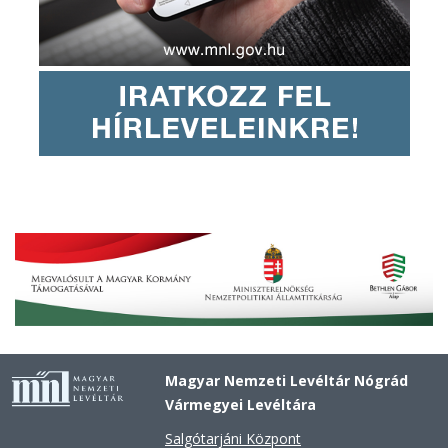
Magyar Nemzeti Levéltár Nógrád
Vármegyei Levéltára
Salgótarjáni Központ