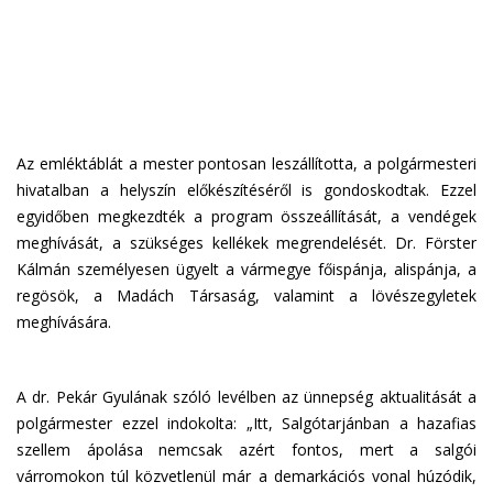
Az emléktáblát a mester pontosan leszállította, a polgármesteri
hivatalban a helyszín előkészítéséről is gondoskodtak. Ezzel
egyidőben megkezdték a program összeállítását, a vendégek
meghívását, a szükséges kellékek megrendelését. Dr. Förster
Kálmán személyesen ügyelt a vármegye főispánja, alispánja, a
regösök, a Madách Társaság, valamint a lövészegyletek
meghívására.
A dr. Pekár Gyulának szóló levélben az ünnepség aktualitását a
polgármester ezzel indokolta: „Itt, Salgótarjánban a hazafias
szellem ápolása nemcsak azért fontos, mert a salgói
várromokon túl közvetlenül már a demarkációs vonal húzódik,