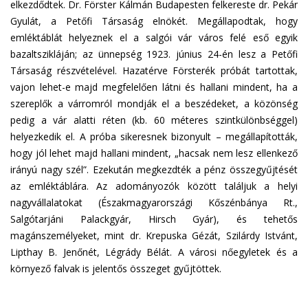
elkezdődtek. Dr. Förster Kálmán Budapesten felkereste dr. Pekár
Gyulát, a Petőfi Társaság elnökét. Megállapodtak, hogy
emléktáblát helyeznek el a salgói vár város felé eső egyik
bazaltszikláján; az ünnepség 1923. június 24-én lesz a Petőfi
Társaság részvételével. Hazatérve Försterék próbát tartottak,
vajon lehet-e majd megfelelően látni és hallani mindent, ha a
szereplők a várromról mondják el a beszédeket, a közönség
pedig a vár alatti réten (kb. 60 méteres szintkülönbséggel)
helyezkedik el. A próba sikeresnek bizonyult – megállapították,
hogy jól lehet majd hallani mindent, „hacsak nem lesz ellenkező
irányú nagy szél”. Ezekután megkezdték a pénz összegyűjtését
az emléktáblára. Az adományozók között találjuk a helyi
nagyvállalatokat (Északmagyarországi Kőszénbánya Rt.,
Salgótarjáni Palackgyár, Hirsch Gyár), és tehetős
magánszemélyeket, mint dr. Krepuska Gézát, Szilárdy Istvánt,
Lipthay B. Jenőnét, Légrády Bélát. A városi nőegyletek és a
környező falvak is jelentős összeget gyűjtöttek.