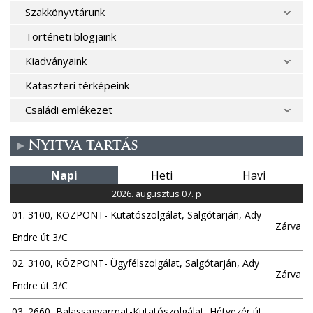
Szakkönyvtárunk
Történeti blogjaink
Kiadványaink
Kataszteri térképeink
Családi emlékezet
Nyitva tartás
Napi
Heti
Havi
2026. augusztus 07. p
01. 3100, KÖZPONT- Kutatószolgálat, Salgótarján, Ady
Zárva
Endre út 3/C
02. 3100, KÖZPONT- Ügyfélszolgálat, Salgótarján, Ady
Zárva
Endre út 3/C
03. 2660, Balassagyarmat-Kutatószolgálat, Hétvezér út