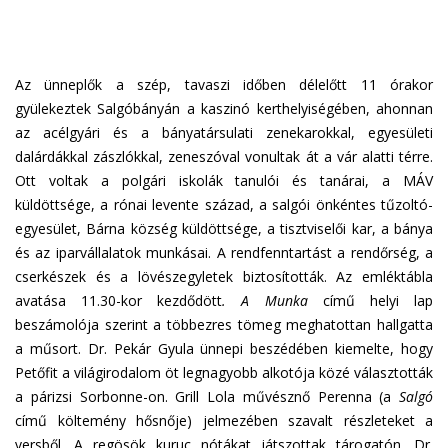
Az ünneplők a szép, tavaszi időben délelőtt 11 órakor
gyülekeztek Salgóbányán a kaszinó kerthelyiségében, ahonnan
az acélgyári és a bányatársulati zenekarokkal, egyesületi
dalárdákkal zászlókkal, zeneszóval vonultak át a vár alatti térre.
Ott voltak a polgári iskolák tanulói és tanárai, a MÁV
küldöttsége, a rónai levente század, a salgói önkéntes tűzoltó-
egyesület, Bárna község küldöttsége, a tisztviselői kar, a bánya
és az iparvállalatok munkásai. A rendfenntartást a rendőrség, a
cserkészek és a lövészegyletek biztosították. Az emléktábla
avatása 11.30-kor kezdődött
. A Munka
című helyi lap
beszámolója szerint a többezres tömeg meghatottan hallgatta
a műsort. Dr. Pekár Gyula ünnepi beszédében kiemelte, hogy
Petőfit a világirodalom öt legnagyobb alkotója közé választották
a párizsi Sorbonne-on. Grill Lola művésznő Perenna (a
Salgó
című költemény hősnője) jelmezében szavalt részleteket a
versből. A regösök kuruc nótákat játszottak tárogatón. Dr.