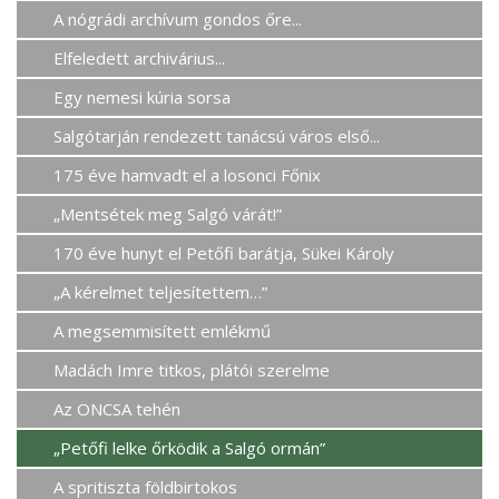
A nógrádi archívum gondos őre...
Elfeledett archivárius...
Egy nemesi kúria sorsa
Salgótarján rendezett tanácsú város első...
175 éve hamvadt el a losonci Főnix
„Mentsétek meg Salgó várát!”
170 éve hunyt el Petőfi barátja, Sükei Károly
„A kérelmet teljesítettem…”
A megsemmisített emlékmű
Madách Imre titkos, plátói szerelme
Az ONCSA tehén
„Petőfi lelke őrködik a Salgó ormán”
A spritiszta földbirtokos