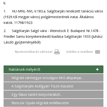
k:
1. HU-MNL-NVL-V.183.a. Salgótarján rendezett tanácsú város
(1929-től megyei város) polgármesterének iratai. Általános
iratok. 11798/1923
2. Salgótarján Salgó vára - Weinstock E. Budapest Nr.1478 -
Friedler Samu könyvkereskedő kiadása Salgótarján 1933 (Juhász
László gyűjteményéből)
Nyomtatóbarát változat
küldés e-mailben
Raktárunk mélyéről
Nógrád vármegye országos hírű alispánjai...
A Salgótarjáni Acélgyári Tiszti Kaszinó
Egy falusi tanító könyvtárából...
Benczúr Gyula nógrádi emlékezete