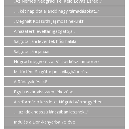
„Az Nemes Neógrádi Fel Kelő Lovas Ezred...”
„… két nap óta állandó nagy támadásokat…”
„Meghalt Kossuth! Jaj most nekünk!”
A hazatért levéltár igazgatója...
Salgótarjáni leventék hősi halála
Salgótarjáni január
Nógrád megye és a IV. cserkész jamboree
Mi történt Salgótarján I. világháborús...
A Rádayak és '48
Egy huszár visszaemlékezése
A reformáció kezdetei Nógrád vármegyében
„…az idők hosszú lánczában lesznek..."
Indulás a Don-kanyarba 75 éve