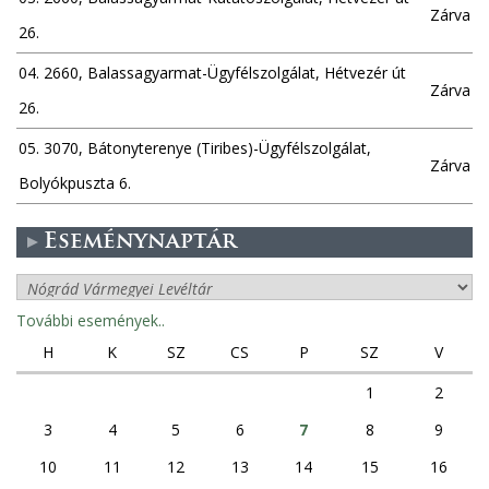
Zárva
26.
04. 2660, Balassagyarmat-Ügyfélszolgálat, Hétvezér út
Zárva
26.
05. 3070, Bátonyterenye (Tiribes)-Ügyfélszolgálat,
Zárva
Bolyókpuszta 6.
Eseménynaptár
További események..
H
K
SZ
CS
P
SZ
V
1
2
3
4
5
6
7
8
9
10
11
12
13
14
15
16