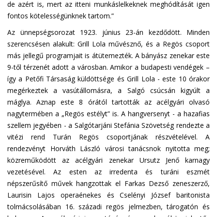
de azért is, mert az itteni munkáslelkeknek meghódítását igen
fontos kötelességünknek tartom.”
Az ünnepségsorozat 1923. június 23-án kezdődött. Minden
szerencsésen alakult: Grill Lola művésznő, és a Regös csoport
más jellegű programjait is átütemezték. A bányász zenekar este
9-től térzenét adott a városban. Amikor a budapesti vendégek –
így a Petőfi Társaság küldöttsége és Grill Lola - este 10 órakor
megérkeztek a vasútállomásra, a Salgó csúcsán kigyúlt a
máglya. Aznap este 8 órától tartották az acélgyári olvasó
nagytermében a „Regös estélyt” is. A hangversenyt - a hazafias
szellem jegyében - a Salgótarjáni Stefánia Szövetség rendezte a
vitézi rend Turán Regös csoportjának részvételével. A
rendezvényt Horváth László városi tanácsnok nyitotta meg;
közreműködött az acélgyári zenekar Ursutz Jenő karnagy
vezetésével. Az esten az irredenta és turáni eszmét
népszerűsítő művek hangzottak el Farkas Dezső zeneszerző,
Laurisin Lajos operaénekes és Cselényi József baritonista
tolmácsolásában 16. századi regös jelmezben, tárogatón és