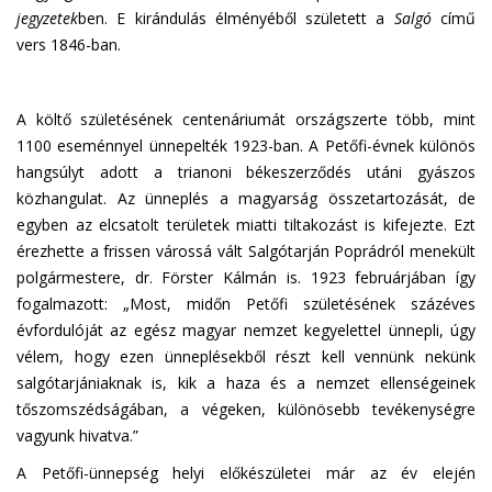
jegyzetek
ben. E kirándulás élményéből született a
Salgó
című
vers 1846-ban.
A költő születésének centenáriumát országszerte több, mint
1100 eseménnyel ünnepelték 1923-ban. A Petőfi-évnek különös
hangsúlyt adott a trianoni békeszerződés utáni gyászos
közhangulat. Az ünneplés a magyarság összetartozását, de
egyben az elcsatolt területek miatti tiltakozást is kifejezte. Ezt
érezhette a frissen várossá vált Salgótarján Poprádról menekült
polgármestere, dr. Förster Kálmán is. 1923 februárjában így
fogalmazott: „Most, midőn Petőfi születésének százéves
évfordulóját az egész magyar nemzet kegyelettel ünnepli, úgy
vélem, hogy ezen ünneplésekből részt kell vennünk nekünk
salgótarjániaknak is, kik a haza és a nemzet ellenségeinek
tőszomszédságában, a végeken, különösebb tevékenységre
vagyunk hivatva.”
A Petőfi-ünnepség helyi előkészületei már az év elején