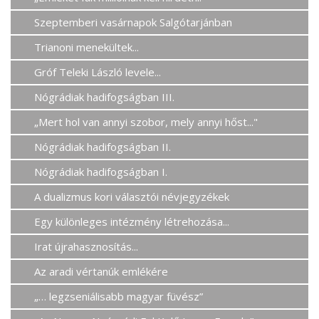
Szeptemberi vasárnapok Salgótarjánban
Trianoni menekültek...
Gróf Teleki László levele...
Nógrádiak hadifogságban III.
„Mert hol van annyi szobor, mely annyi hőst..."
Nógrádiak hadifogságban II.
Nógrádiak hadifogságban I.
A dualizmus kori választói névjegyzékek
Egy különleges intézmény létrehozása...
Irat újrahasznosítás...
Az aradi vértanúk emlékére
„… legzseniálisabb magyar füvész”