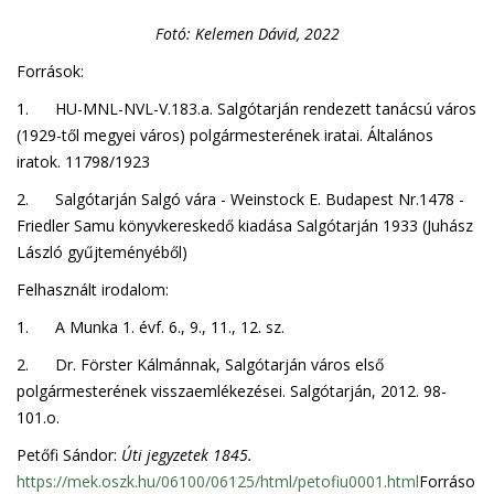
Fotó: Kelemen Dávid, 2022
Források:
1. HU-MNL-NVL-V.183.a. Salgótarján rendezett tanácsú város
(1929-től megyei város) polgármesterének iratai. Általános
iratok. 11798/1923
2. Salgótarján Salgó vára - Weinstock E. Budapest Nr.1478 -
Friedler Samu könyvkereskedő kiadása Salgótarján 1933 (Juhász
László gyűjteményéből)
Felhasznált irodalom:
1. A Munka 1. évf. 6., 9., 11., 12. sz.
2. Dr. Förster Kálmánnak, Salgótarján város első
polgármesterének visszaemlékezései. Salgótarján, 2012. 98-
101.o.
Petőfi Sándor:
Úti jegyzetek 1845.
https://mek.oszk.hu/06100/06125/html/petofiu0001.html
Forráso