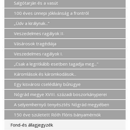
Salgótarján és a vasút
100 éves ünnepi jókívánság a frontról
„Üdv a királynak...”
Veszedelmes ragályok II.
Vásárosok tragédiája
Veszedelmes ragályok I.
„Csak a legritkább esetben tagadja meg..."
Káromlások és káromkodások...
Egy kisvárosi cselédlány bűnügye
Nógrád megye XVIII. századi boszorkányperei
A selyemhernyó tenyésztés Nógrád megyében
150 éve született Róth Flóris bányamérnök
Fond-és állagjegyzék