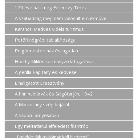
170 éve halt meg Ferenczy Teréz
A szabadság meg nem valósult emlékműve
Karancs-Medves vidéki turizmus
Petőfi nógrádi táblabírósága
Polgármesteri ház és ingatlan
Horthy Miklós kormányzó látogatása
A gerilla-kapitány és kedvese
Elhallgatott Eresztvény
A finn hadiárvák és Salgótarján, 1942
A Mauks lány szép hajáról...
A háború árnyékában
Egy méltatlanul elfeledett filantróp
„Emlékét fák millióinak kell hirdetni!”