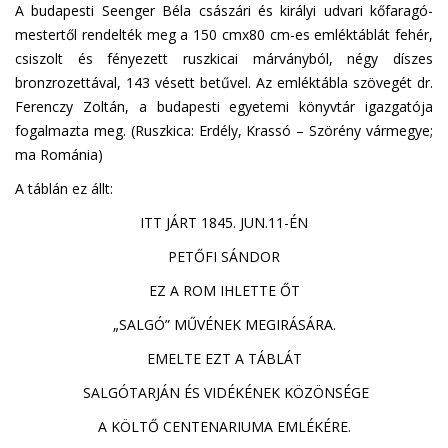
A budapesti Seenger Béla császári és királyi udvari kőfaragó-
mestertől rendelték meg a 150 cmx80 cm-es emléktáblát fehér,
csiszolt és fényezett ruszkicai márványból, négy díszes
bronzrozettával, 143 vésett betűvel. Az emléktábla szövegét dr.
Ferenczy Zoltán, a budapesti egyetemi könyvtár igazgatója
fogalmazta meg. (Ruszkica: Erdély, Krassó – Szörény vármegye;
ma Románia)
A táblán ez állt:
ITT JÁRT 1845. JUN.11-ÉN
PETŐFI SÁNDOR
EZ A ROM IHLETTE ŐT
„SALGÓ” MŰVÉNEK MEGIRÁSÁRA.
EMELTE EZT A TÁBLÁT
SALGÓTARJÁN ÉS VIDÉKÉNEK KÖZÖNSÉGE
A KÖLTŐ CENTENARIUMA EMLÉKÉRE.