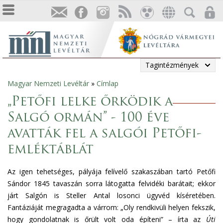
Tagintézmények
Magyar Nemzeti Levéltár
»
Címlap
Jelenlegi
„Petőfi lelke őrködik a
hely
Salgó ormán” - 100 éve
avatták fel a salgói Petőfi-
emléktáblát
Az igen tehetséges, pályája felívelő szakaszában tartó Petőfi
Sándor 1845 tavaszán sorra látogatta felvidéki barátait; ekkor
járt Salgón is Steller Antal losonci ügyvéd kíséretében.
Fantáziáját megragadta a várrom: „Oly rendkivüli helyen fekszik,
hogy gondolatnak is őrült volt oda építeni” – írta az
Úti