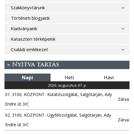
Szakkönyvtárunk
Történeti blogjaink
Kiadványaink
Kataszteri térképeink
Családi emlékezet
Nyitva tartás
Napi
Heti
Havi
2026. augusztus 07. p
01. 3100, KÖZPONT- Kutatószolgálat, Salgótarján, Ady
Zárva
Endre út 3/C
02. 3100, KÖZPONT- Ügyfélszolgálat, Salgótarján, Ady
Zárva
Endre út 3/C