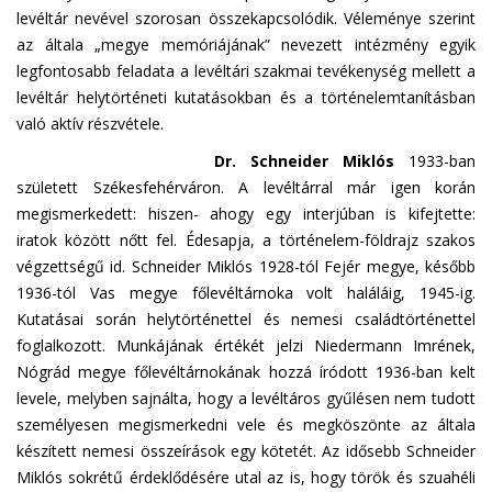
levéltár nevével szorosan összekapcsolódik. Véleménye szerint
az általa „megye memóriájának” nevezett intézmény egyik
legfontosabb feladata a levéltári szakmai tevékenység mellett a
levéltár helytörténeti kutatásokban és a történelemtanításban
való aktív részvétele.
Dr. Schneider Miklós
1933-ban
született Székesfehérváron. A levéltárral már igen korán
megismerkedett: hiszen- ahogy egy interjúban is kifejtette:
iratok között nőtt fel. Édesapja, a történelem-földrajz szakos
végzettségű id. Schneider Miklós 1928-tól Fejér megye, később
1936-tól Vas megye főlevéltárnoka volt haláláig, 1945-ig.
Kutatásai során helytörténettel és nemesi családtörténettel
foglalkozott. Munkájának értékét jelzi Niedermann Imrének,
Nógrád megye főlevéltárnokának hozzá íródott 1936-ban kelt
levele, melyben sajnálta, hogy a levéltáros gyűlésen nem tudott
személyesen megismerkedni vele és megköszönte az általa
készített nemesi összeírások egy kötetét. Az idősebb Schneider
Miklós sokrétű érdeklődésére utal az is, hogy török és szuahéli