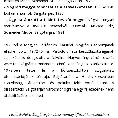
Kelemen Mária, Schneider Miklós. Salgótarján, 1979.
- Nógrád megye tanácsai és a szövetkezetek.
1950–1970.
Dokumentumok. Salgótarján, 1980.
- „Úgy határozott a tekintetes vármegye”
Nógrád megyei
statútumok a XVII-XIX. századból. Összeáll.: Nékám Edit,
Schneider Miklós. Salgótarján, 1981.
1970-től a Magyar Történelmi Társulat Nógrádi Csoportjának
elnöke volt, 1972-től a Palócföld szerkesztőbizottságának
tagjaként is dolgozott, a folyóirat Hagyomány című rovatát
vezette. Nógrádi Honismeret című kiadványt is szerkesztette.
1972-ben tette le a bölcsészdoktori szigorlatát,
disszertációjának témája: Salgótarján a Horthy-korszakban
/Gazdaság, társadalom és politika főbb vonásokban/. A
disszertáció Salgótarján városmonográfia egy fejezetének némi
átalakításából született.
Levélrészlet a Salgótarján városmonográfiával kapcsolatban