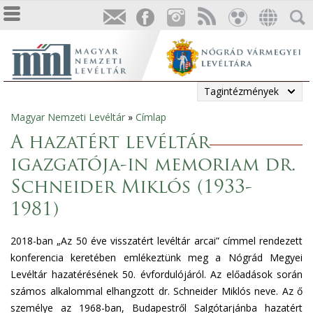
Tagintézmények
Magyar Nemzeti Levéltár
»
Címlap
Jelenlegi
A hazatért levéltár
hely
igazgatója-in memoriam dr.
Schneider Miklós (1933-
1981)
2018-ban „Az 50 éve visszatért levéltár arcai” címmel rendezett
konferencia keretében emlékeztünk meg a Nógrád Megyei
Levéltár hazatérésének 50. évfordulójáról. Az előadások során
számos alkalommal elhangzott dr. Schneider Miklós neve. Az ő
személye az 1968-ban, Budapestről Salgótarjánba hazatért