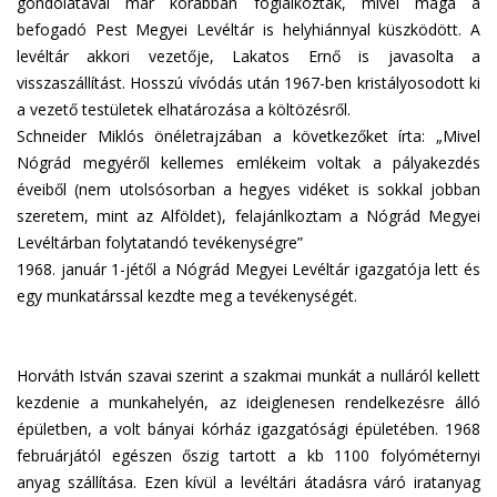
gondolatával már korábban foglalkoztak, mivel maga a
befogadó Pest Megyei Levéltár is helyhiánnyal küszködött. A
levéltár akkori vezetője, Lakatos Ernő is javasolta a
visszaszállítást. Hosszú vívódás után 1967-ben kristályosodott ki
a vezető testületek elhatározása a költözésről.
Schneider Miklós önéletrajzában a következőket írta: „Mivel
Nógrád megyéről kellemes emlékeim voltak a pályakezdés
éveiből (nem utolsósorban a hegyes vidéket is sokkal jobban
szeretem, mint az Alföldet), felajánlkoztam a Nógrád Megyei
Levéltárban folytatandó tevékenységre”
1968. január 1-jétől a Nógrád Megyei Levéltár igazgatója lett és
egy munkatárssal kezdte meg a tevékenységét.
Horváth István szavai szerint a szakmai munkát a nulláról kellett
kezdenie a munkahelyén, az ideiglenesen rendelkezésre álló
épületben, a volt bányai kórház igazgatósági épületében. 1968
februárjától egészen őszig tartott a kb 1100 folyóméternyi
anyag szállítása. Ezen kívül a levéltári átadásra váró iratanyag