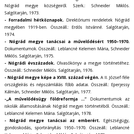
Nógrád megye községeiről. Szerk.: Schneider Miklós.
Salgótarján, 1973.
-
Forradalmi hétköznapok.
Direktóriumi rendeletek Nógrád
megyében 1919-ben. Összeáll.: Erdős Istvánné. Salgótarján,
1974.
- Nógrád megye tanácsai a művelődésért 1950–1970.
Dokumentumok. Összeáll.: Leblancné Kelemen Mária, Schneider
Miklós. Salgótarján, 1975.
- Nógrádi évszázadok.
Olvasókönyv a megye történetéhez.
Összeáll.: Schneider Miklós. Salgótarján, 1976.
- Nógrád megye képe a XVIII. század végén.
A II. József-féle
országleírás és népszámlálás főbb adatai. Összeáll.: Eperjessy
Kálmán, Schneider Miklós. Salgótarján, 1977.
-„A művelődésügy földreformja …”
Dokumentumok az
iskolák államosításának Nógrád megyei történetéből. Összeáll.:
Leblancné Kelemen Mária. Salgótarján, 1978.
- Nógrád megye tanácsai az emberért.
Egészségügy,
gondoskodás, sportirányítás 1950–1970. Összeáll.: Leblancné