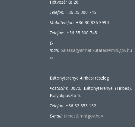
Hétvezér út 26.
Telefon:
+36 35 300 745
Mobiltelefon:
+36 30 836 3994
Telefax:
+36 35 300 745
E-
mail:
balassagyarmat.kutatas@mnl.gov.hu
(link
sends
e-
Bátonyterenyei-tiribesi részleg
mail)
Postacím:
3070, Bátonyterenye (Tiribes),
Bolyókpuszta 6.
Telefon:
+36 32 353 152
E-mail:
tiribes@mnl.gov.hu
(link
sends
e-