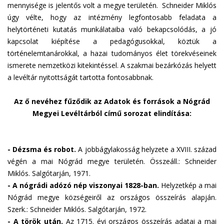
mennyisége is jelentős volt a megye területén. Schneider Miklós
úgy vélte, hogy az intézmény legfontosabb feladata a
helytörténeti kutatás munkálataiba való bekapcsolódás, a jó
kapcsolat kiépítése a pedagógusokkal, köztük a
történelemtanárokkal, a hazai tudományos élet törekvéseinek
ismerete nemzetközi kitekintéssel. A szakmai bezárkózás helyett
a levéltár nyitottságát tartotta fontosabbnak.
Az ő nevéhez fűződik az Adatok és források a Nógrád
Megyei Levéltárból című sorozat elindítása:
- Dézsma és robot.
A jobbágylakosság helyzete a XVIII. század
végén a mai Nógrád megye területén. Összeáll.: Schneider
Miklós. Salgótarján, 1971.
- A nógrádi adózó nép viszonyai 1828-ban.
Helyzetkép a mai
Nógrád megye községeiről az országos összeírás alapján.
Szerk.: Schneider Miklós. Salgótarján, 1972.
-
A török után.
Az 1715. évi országos összeírás adatai a mai