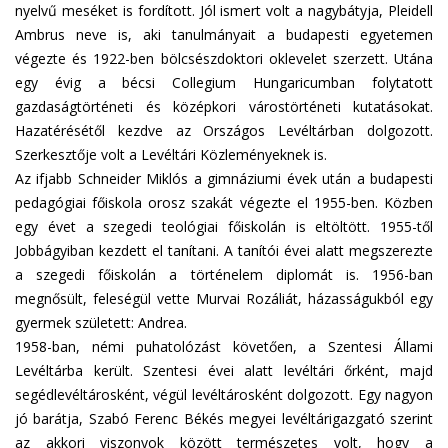
nyelvű meséket is fordított. Jól ismert volt a nagybátyja, Pleidell
Ambrus neve is, aki tanulmányait a budapesti egyetemen
végezte és 1922-ben bölcsészdoktori oklevelet szerzett. Utána
egy évig a bécsi Collegium Hungaricumban folytatott
gazdaságtörténeti és középkori várostörténeti kutatásokat.
Hazatérésétől kezdve az Országos Levéltárban dolgozott.
Szerkesztője volt a Levéltári Közleményeknek is.
Az ifjabb Schneider Miklós a gimnáziumi évek után a budapesti
pedagógiai főiskola orosz szakát végezte el 1955-ben. Közben
egy évet a szegedi teológiai főiskolán is eltöltött. 1955-től
Jobbágyiban kezdett el tanítani. A tanítói évei alatt megszerezte
a szegedi főiskolán a történelem diplomát is. 1956-ban
megnősült, feleségül vette Murvai Rozáliát, házasságukból egy
gyermek született: Andrea.
1958-ban, némi puhatolózást követően, a Szentesi Állami
Levéltárba került. Szentesi évei alatt levéltári őrként, majd
segédlevéltárosként, végül levéltárosként dolgozott. Egy nagyon
jó barátja, Szabó Ferenc Békés megyei levéltárigazgató szerint
az akkori viszonyok között természetes volt, hogy a