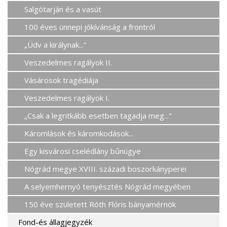
Salgótarján és a vasút
100 éves ünnepi jókívánság a frontról
„Üdv a királynak...”
Veszedelmes ragályok II.
Vásárosok tragédiája
Veszedelmes ragályok I.
„Csak a legritkább esetben tagadja meg..."
Káromlások és káromkodások...
Egy kisvárosi cselédlány bűnügye
Nógrád megye XVIII. századi boszorkányperei
A selyemhernyó tenyésztés Nógrád megyében
150 éve született Róth Flóris bányamérnök
Fond-és állagjegyzék