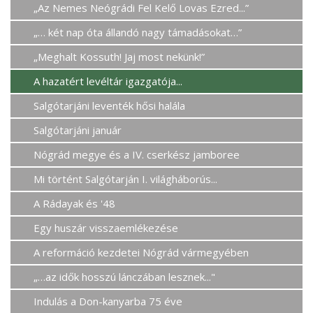
„Az Nemes Neógrádi Fel Kelő Lovas Ezred...”
„… két nap óta állandó nagy támadásokat…”
„Meghalt Kossuth! Jaj most nekünk!”
A hazatért levéltár igazgatója...
Salgótarjáni leventék hősi halála
Salgótarjáni január
Nógrád megye és a IV. cserkész jamboree
Mi történt Salgótarján I. világháborús...
A Rádayak és '48
Egy huszár visszaemlékezése
A reformáció kezdetei Nógrád vármegyében
„…az idők hosszú lánczában lesznek..."
Indulás a Don-kanyarba 75 éve