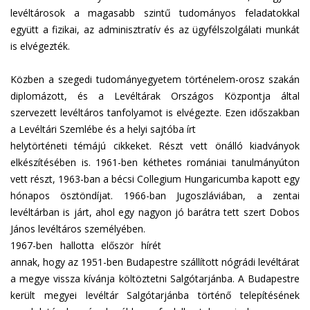
levéltárosok a magasabb szintű tudományos feladatokkal
együtt a fizikai, az adminisztratív és az ügyfélszolgálati munkát
is elvégezték.
Közben a szegedi tudományegyetem történelem-orosz szakán
diplomázott, és a Levéltárak Országos Központja által
szervezett levéltáros tanfolyamot is elvégezte. Ezen időszakban
a Levéltári Szemlébe és a helyi sajtóba írt
helytörténeti témájú cikkeket. Részt vett önálló kiadványok
elkészítésében is. 1961-ben kéthetes romániai tanulmányúton
vett részt, 1963-ban a bécsi Collegium Hungaricumba kapott egy
hónapos ösztöndíjat. 1966-ban Jugoszláviában, a zentai
levéltárban is járt, ahol egy nagyon jó barátra tett szert Dobos
János levéltáros személyében.
1967-ben hallotta először hírét
annak, hogy az 1951-ben Budapestre szállított nógrádi levéltárat
a megye vissza kívánja költöztetni Salgótarjánba. A Budapestre
került megyei levéltár Salgótarjánba történő telepítésének