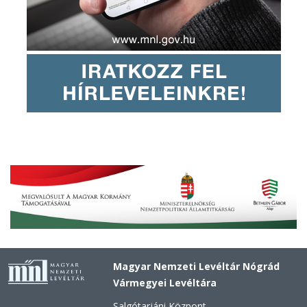
Magyar Nemzeti Levéltár Nógrád
Vármegyei Levéltára
Salgótarjáni Központ