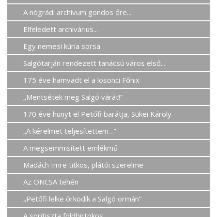
A nógrádi archívum gondos őre...
Elfeledett archivárius...
Egy nemesi kúria sorsa
Salgótarján rendezett tanácsú város első...
175 éve hamvadt el a losonci Főnix
„Mentsétek meg Salgó várát!”
170 éve hunyt el Petőfi barátja, Sükei Károly
„A kérelmet teljesítettem…”
A megsemmisített emlékmű
Madách Imre titkos, plátói szerelme
Az ONCSA tehén
„Petőfi lelke őrködik a Salgó ormán”
A spritiszta földbirtokos