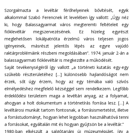
Szorgalmazta a levéltár férőhelyeinek bővítését, egyik
alkalommal Szabó Ferencnek írt levelében így vallott: „Úgy néz
ki, hogy Balassagyarmat város megteremti feltételeit egy
fióklevéltár megszervezésének. Ez hízeleg egyrészt
meglehetősen lokálpatrióta érzelmű város teljesen jogos
igényeinek, másrészt jelentős lépés az egyre vajúdó
raktárproblémáink részbeni megoldásában”. 1974. január 2-án a
balassagyarmati fióklevéltár is megkezdte a működését.
Saját tevékenységéről így vallott „a történeti kutatás egy-egy
szűkebb részterületéhez […] különösebb hajlandóságot nem
érzek, sőt úgy érzem, hogy az egy témába való szívós
elmélyedéshez megfelelő kézséggel sem rendelkezem. Legfőbb
érdeklődési területem maga a levéltári anyag, az a folyamat,
ahogyan a holt dokumentum a történetírás forrása lesz. […] A
levéltárosi munkát tartom fontosnak, a forrásismertetést, illetve
a forrástudományt, hogyan lehet legjobban használhatóvá tenni
a forrásokat, egyáltalán mit és hogyan gyűjtsön be a levéltár.”
1980-ban elkészült a salgótarjáni új múzeumépület, így a