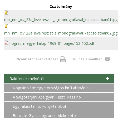
Csatolmány
mnl_nml_xiv_23a_levelreszlet_a_monografiaval_kapcsolatban01.jpg
mnl_nml_xiv_23a_levelreszlet_a_monografiaval_kapcsolatban02.jpg
nograd_megyei_hirlap_1968_01_pages152-152.pdf
Nyomtatóbarát változat
küldés e-mailben
Raktárunk mélyéről
Nógrád vármegye országos hírű alispánjai...
A Salgótarjáni Acélgyári Tiszti Kaszinó
Egy falusi tanító könyvtárából...
Benczúr Gyula nógrádi emlékezete