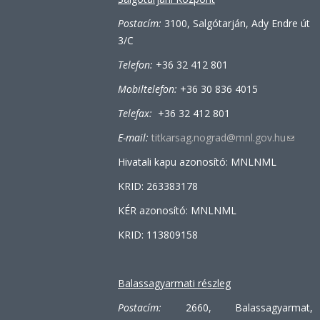
Postacím:
3100, Salgótarján, Ady Endre út
3/C
Telefon:
+36 32 412 801
Mobiltelefon:
+36 30 836 4015
Telefax:
+36 32 412 801
E-mail:
titkarsag.nograd@mnl.gov.hu
(link
sends
Hivatali kapu azonosító: MNLNML
e-
KRID: 263383178
mail)
KÉR azonosító: MNLNML
KRID: 113809158
Balassagyarmati részleg
Postacím:
2660, Balassagyarmat,