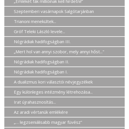
„Emlékét fák millióinak kell hirdetni!”
Szeptemberi vasárnapok Salgótarjánban
Trianoni menekültek...
Gróf Teleki László levele...
Nógrádiak hadifogságban III.
„Mert hol van annyi szobor, mely annyi hőst..."
Nógrádiak hadifogságban II.
Nógrádiak hadifogságban I.
A dualizmus kori választói névjegyzékek
Egy különleges intézmény létrehozása...
Irat újrahasznosítás...
Az aradi vértanúk emlékére
„… legzseniálisabb magyar füvész”