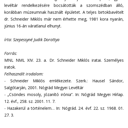
levéltár rendelkezésére bocsátották a szomszédban álló,
korábban múzeumnak használt épületet. A teljes birtokbavételt
dr. Schneider Miklós már nem érhette meg, 1981 kora nyarán,
június 16-án váratlanul elhunyt.
írta: Szepessyné Judik Dorottya
Forrás:
MNL NML XIV. 23. a. Dr. Schneider Miklós iratai. Személyes
iratok.
Felhasznált irodalom:
-
Schneider Miklós emlékezete. Szerk.: Hausel Sándor,
Salgótarján, 2001. Nógrád Megyei Levéltár
-
„Csöndes mosoly, józanító irónia”. In: Nógrád Megyei Hírlap.
12. évf., 258. sz. 2001. 11. 7.
-
Hazakerül a történelem… In: Nógrád. 24. évf. 22. sz. 1968. 01.
27. 3.