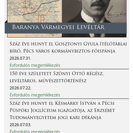
Baranya Vármegyei Levéltár
Száz éve hunyt el Gosztonyi Gyula ítélőtáblai
bíró, Pécs város kormánybiztos-főispánja
2026.07.31.
Évfordulós megemlékezés
150 éve született Szőnyi Ottó régész,
levéltáros, művészettörténész
2026.07.22.
Évfordulós megemlékezés
Száz éve hunyt el Késmárky István a Pécsi
Püspöki Joglíceum igazgatója, az Erzsébet
Tudományegyetem jogi kari dékánja
2026.07.03.
Évfordulós megemlékezés