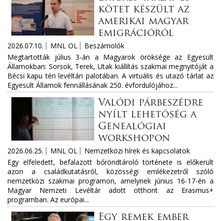
kötet készült az
amerikai magyar
emigrációról
2026.07.10.
MNL OL
Beszámolók
Megtartották július 3-án a Magyarok öröksége az Egyesült
Államokban: Sorsok, Terek, Utak kiállítás szakmai megnyitóját a
Bécsi kapu téri levéltári palotában. A virtuális és utazó tárlat az
Egyesült Államok fennállásának 250. évfordulójához...
Valódi párbeszédre
nyílt lehetőség a
Genealógiai
workshopon
2026.06.25.
MNL OL
Nemzetközi hírek és kapcsolatok
Egy elfeledett, befalazott bőröndtároló története is előkerült
azon a családkutatásról, közösségi emlékezetről szóló
nemzetközi szakmai programon, amelynek június 16-17-én a
Magyar Nemzeti Levéltár adott otthont az Erasmus+
programban. Az európai...
Egy remek ember