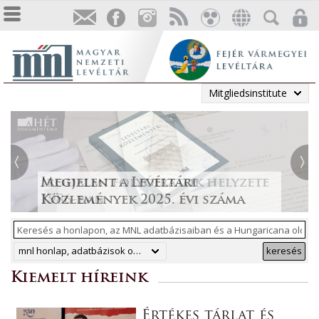
Mitgliedsinstitute
Tájékoztatás a Pest vármegyei
állami anyakönyvi
Irodalmi folyóiratok helyzete
Megjelent a Levéltári
„Lapidáris emlékek” a levéltári
másodpéldányok online
1986-ban
Közlemények 2025. évi száma
anyagban
ArchívNet 2026/2.
közzétételéről
mnl honlap, adatbázisok online, hungaricana
keresés
Kiemelt híreink
Értékes tárlat és