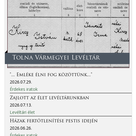
Tolna Vármegyei Levéltár
"... Emléke élni fog közöttünk..."
2026.07.29.
Érdekes iratok
Zajlott az élet levéltárunkban
2026.07.13.
Levéltári élet
Házak fertőtlenítése pestis idején
2026.06.26.
Érdekes iratok