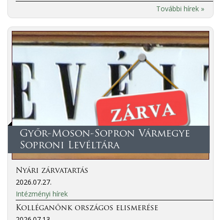
További hírek »
Győr-Moson-Sopron Vármegye
Soproni Levéltára
Nyári zárvatartás
2026.07.27.
Intézményi hírek
Kolléganőnk országos elismerése
2026.07.13.