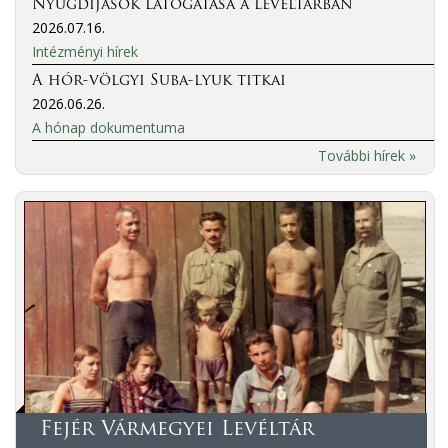
Nyugdíjasok látogatása a levéltárban
2026.07.16.
Intézményi hírek
A hór-völgyi Suba-lyuk titkai
2026.06.26.
A hónap dokumentuma
További hírek »
Fejér Vármegyei Levéltár