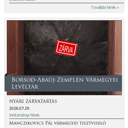
További hírek »
Borsod-Abaúj-Zemplén Vármegyei
Levéltár
NYÁRI ZÁRVATARTÁS
2026.07.29.
Intézményi hírek
Manczikovics Pál vármegyei tisztviselő