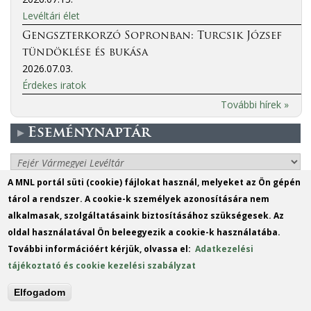
Levéltári élet
Gengszterkorzó Sopronban: Turcsik József
tündöklése és bukása
2026.07.03.
Érdekes iratok
További hírek »
Eseménynaptár
More events
A MNL portál süti (cookie) fájlokat használ, melyeket az Ön gépén
tárol a rendszer. A cookie-k személyek azonosítására nem
MO
DI
MI
DO
FR
SA
SO
alkalmasak, szolgáltatásaink biztosításához szükségesek. Az
1
2
oldal használatával Ön beleegyezik a cookie-k használatába.
További információért kérjük, olvassa el:
Adatkezelési
3
4
5
6
7
8
9
tájékoztató és cookie kezelési szabályzat
10
11
12
13
14
15
16
Elfogadom
17
18
19
20
21
22
23