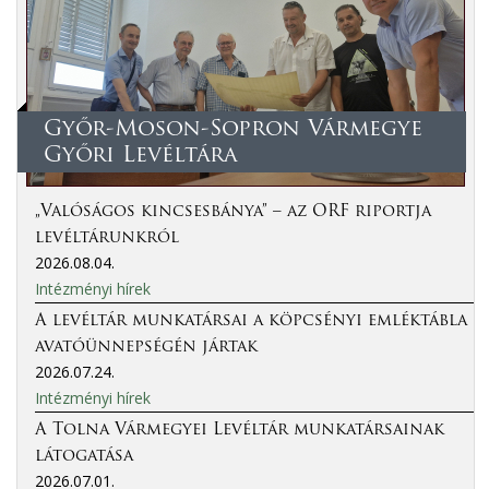
Győr-Moson-Sopron Vármegye
Győri Levéltára
„Valóságos kincsesbánya” – az ORF riportja
levéltárunkról
2026.08.04.
Intézményi hírek
A levéltár munkatársai a köpcsényi emléktábla
avatóünnepségén jártak
2026.07.24.
Intézményi hírek
A Tolna Vármegyei Levéltár munkatársainak
látogatása
2026.07.01.