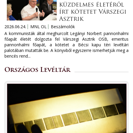
küzdelmes életéről
írt kötetet Várszegi
Asztrik
2026.06.24.
MNL OL
Beszámolók
A kommunisták által meghurcolt Legányi Norbert pannonhalmi
főapát életét dolgozta fel Várszegi Asztrik OSB, emeritus
pannonhalmi főapát, a kötetet a Bécsi kapu téri levéltári
palotában mutatták be. A könyvből egyszerre ismerhetjük meg a
bencés rend...
Országos Levéltár