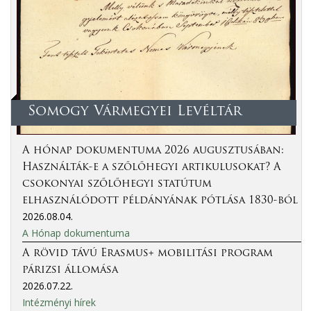
Somogy Vármegyei Levéltár
A hónap dokumentuma 2026 augusztusában:
Használták-e a szőlőhegyi artikulusokat? A
csokonyai szőlőhegyi statútum
elhasználódott példányának pótlása 1830-ból
2026.08.04.
A Hónap dokumentuma
A rövid távú Erasmus+ mobilitási program
párizsi állomása
2026.07.22.
Intézményi hírek