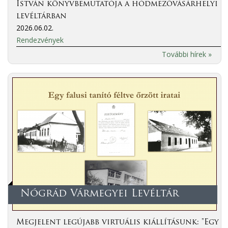
István könyvbemutatója a hódmezővásárhelyi
levéltárban
2026.06.02.
Rendezvények
További hírek »
Nógrád Vármegyei Levéltár
Megjelent legújabb virtuális kiállításunk: "Egy