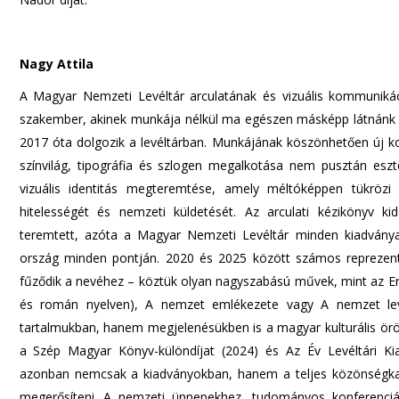
Nagy Attila
A Magyar Nemzeti Levéltár arculatának és vizuális kommuniká
szakember, akinek munkája nélkül ma egészen másképp látnánk az
2017 óta dolgozik a levéltárban. Munkájának köszönhetően új kor
színvilág, tipográfia és szlogen megalkotása nem pusztán eszté
vizuális identitás megteremtése, amely méltóképpen tükrözi
hitelességét és nemzeti küldetését. Az arculati kézikönyv k
teremtett, azóta a Magyar Nemzeti Levéltár minden kiadványa, 
ország minden pontján. 2020 és 2025 között számos reprezentat
fűződik a nevéhez – köztük olyan nagyszabású művek, mint az Er
és román nyelven), A nemzet emlékezete vagy A nemzet lev
tartalmukban, hanem megjelenésükben is a magyar kulturális örök
a Szép Magyar Könyv-különdíjat (2024) és Az Év Levéltári Kia
azonban nemcsak a kiadványokban, hanem a teljes közönségkap
megerősíteni. A nemzeti ünnepekhez, tudományos konferenciá