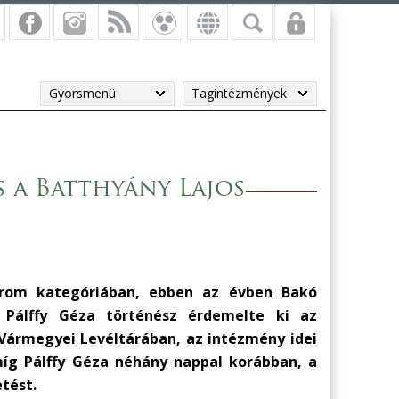
Gyorsmenü
Tagintézmények
s a Batthyány Lajos
árom kategóriában, ebben az évben Bakó
s Pálffy Géza történész érdemelte ki az
Vármegyei Levéltárában, az intézmény idei
míg Pálffy Géza néhány nappal korábban, a
etést.