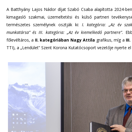
A Batthyány Lajos Nádor díjat Szabó Csaba alapította 2024-ben, 
kimagasló szakmai, üzemeltetési és külső partneri tevékeny
természetes személynek osztják ki:
I. kategória: „Az év szak
munkatársa” és III. kategória: „Az év kiemelkedő partnere”.
Ebb
főlevéltáros, a
II. kategóriában
Nagy Attila
grafikus, míg a
II
TTI), a „Lendület” Szent Korona Kutatócsoport vezetője nyerte el a