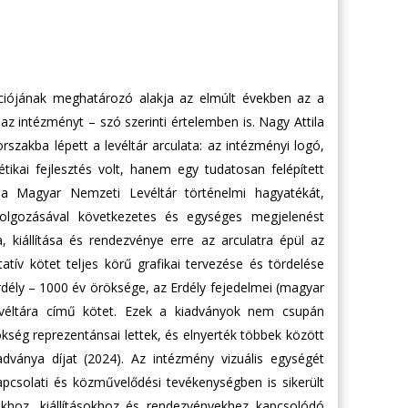
ciójának meghatározó alakja az elmúlt években az a
 intézményt – szó szerinti értelemben is. Nagy Attila
szakba lépett a levéltár arculata: az intézményi logó,
tikai fejlesztés volt, hanem egy tudatosan felépített
 a Magyar Nemzeti Levéltár történelmi hagyatékát,
idolgozásával következetes és egységes megjelenést
kiállítása és rendezvénye erre az arculatra épül az
ív kötet teljes körű grafikai tervezése és tördelése
dély – 1000 év öröksége, az Erdély fejedelmei (magyar
éltára című kötet. Ezek a kiadványok nem csupán
ség reprezentánsai lettek, és elnyerték többek között
dványa díjat (2024). Az intézmény vizuális egységét
csolati és közművelődési tevékenységben is sikerült
khoz, kiállításokhoz és rendezvényekhez kapcsolódó