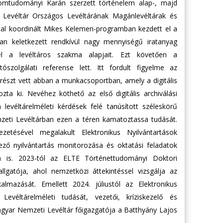
omtudományi Karán szerzett történelem alap-, majd
Levéltár Országos Levéltárának Magánlevéltárak és
al koordinált Mikes Kelemen-programban kezdett el a
an keletkezett rendkívül nagy mennyiségű iratanyag
el a levéltáros szakma alapjait. Ezt követően a
szolgálati referense lett. Itt fordult figyelme az
 részt vett abban a munkacsoportban, amely a digitális
ta ki. Nevéhez köthető az első digitális archiválási
levéltárelméleti kérdések felé tanúsított széleskörű
zeti Levéltárban ezen a téren kamatoztassa tudását.
tésével megalakult Elektronikus Nyilvántartások
épező nyilvántartás monitorozása és oktatási feladatok
an is. 2023-tól az ELTE Történettudományi Doktori
gatója, ahol nemzetközi áttekintéssel vizsgálja az
kalmazását. Emellett 2024. júliustól az Elektronikus
 Levéltárelméleti tudását, vezetői, kríziskezelő és
yar Nemzeti Levéltár főigazgatója a Batthyány Lajos