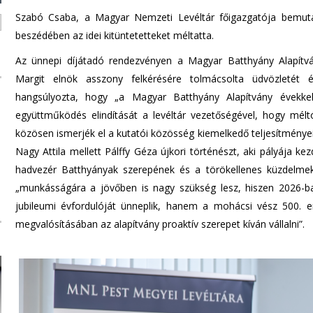
Szabó Csaba, a Magyar Nemzeti Levéltár főigazgatója bemutat
beszédében az idei kitüntetetteket méltatta.
Az ünnepi díjátadó rendezvényen a Magyar Batthyány Alapít
Margit elnök asszony felkérésére tolmácsolta üdvözletét 
hangsúlyozta, hogy „a Magyar Batthyány Alapítvány évekke
együttműködés elindítását a levéltár vezetőségével, hogy mél
közösen ismerjék el a kutatói közösség kiemelkedő teljesítménye
Nagy Attila mellett Pálffy Géza újkori történészt, aki pályája ke
hadvezér Batthyányak szerepének és a törökellenes küzdelmek
„munkásságára a jövőben is nagy szükség lesz, hiszen 2026-ba
jubileumi évfordulóját ünneplik, hanem a mohácsi vész 500. e
megvalósításában az alapítvány proaktív szerepet kíván vállalni”.