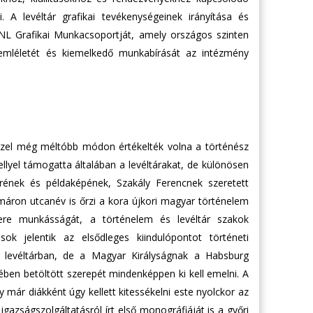
 A levéltár grafikai tevékenységeinek irányítása és
NL Grafikai Munkacsoportját, amely országos szinten
i szemléletét és kiemelkedő munkabírását az intézmény
ezzel még méltóbb módon értékelték volna a történész
yel támogatta általában a levéltárakat, de különösen
rének és példaképének, Szakály Ferencnek szeretett
mmáron utcanév is őrzi a kora újkori magyar történelem
tere munkásságát, a történelem és levéltár szakok
ok jelentik az elsődleges kiindulópontot történeti
 levéltárban, de a Magyar Királyságnak a Habsburg
ében betöltött szerepét mindenképpen ki kell emelni. A
már diákként úgy kellett kitessékelni este nyolckor az
gazságszolgáltatásról írt első monográfiáját is a győri