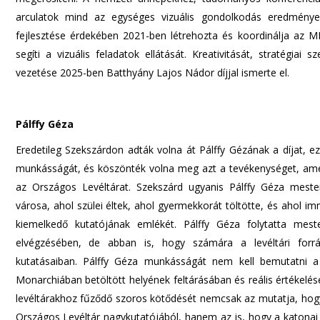
arculatok mind az egységes vizuális gondolkodás eredményei.
fejlesztése érdekében 2021-ben létrehozta és koordinálja az M
segíti a vizuális feladatok ellátását. Kreativitását, stratégia
vezetése 2025-ben Batthyány Lajos Nádor díjjal ismerte el.
Pálffy Géza
Eredetileg Szekszárdon adták volna át Pálffy Gézának a díjat, 
munkásságát, és köszönték volna meg azt a tevékenységet, amell
az Országos Levéltárat. Szekszárd ugyanis Pálffy Géza meste
városa, ahol szülei éltek, ahol gyermekkorát töltötte, és ahol i
kiemelkedő kutatójának emlékét. Pálffy Géza folytatta mes
elvégzésében, de abban is, hogy számára a levéltári forrás
kutatásaiban. Pálffy Géza munkásságát nem kell bemutatni a
Monarchiában betöltött helyének feltárásában és reális értékelés
levéltárakhoz fűződő szoros kötődését nemcsak az mutatja, hogy 
Országos Levéltár nagykutatójából, hanem az is, hogy a katonai i