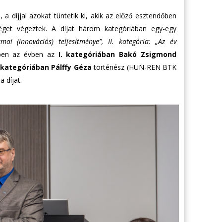
a díjjal azokat tüntetik ki, akik az előző esztendőben
séget végeztek. A díjat három kategóriában egy-egy
mai (innovációs) teljesítménye”, II. kategória: „Az év
en az évben az
I. kategóriában
Bakó Zsigmond
I. kategóriában
Pálffy Géza
történész (HUN-REN BTK
 díjat.