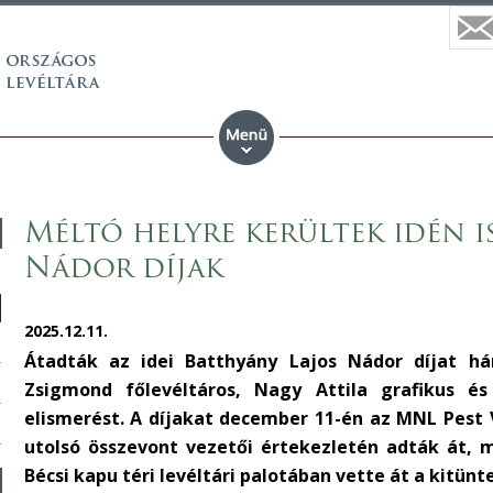
Méltó helyre kerültek idén i
Nádor díjak
2025.12.11.
Átadták az idei Batthyány Lajos Nádor díjat h
Zsigmond főlevéltáros, Nagy Attila grafikus é
elismerést. A díjakat december 11-én az MNL Pest 
utolsó összevont vezetői értekezletén adták át, 
Bécsi kapu téri levéltári palotában vette át a kitünt