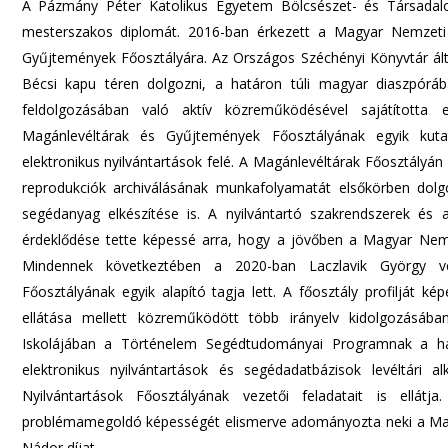
A Pázmány Péter Katolikus Egyetem Bölcsészet- és Társadal
mesterszakos diplomát. 2016-ban érkezett a Magyar Nemzeti 
Gyűjtemények Főosztályára. Az Országos Széchényi Könyvtár ált
Bécsi kapu téren dolgozni, a határon túli magyar diaszpóráb
feldolgozásában való aktív közreműködésével sajátította 
Magánlevéltárak és Gyűjtemények Főosztályának egyik kutató
elektronikus nyilvántartások felé. A Magánlevéltárak Főosztályán
reprodukciók archiválásának munkafolyamatát elsőkörben dolgoz
segédanyag elkészítése is. A nyilvántartó szakrendszerek és a 
érdeklődése tette képessé arra, hogy a jövőben a Magyar Nem
Mindennek következtében a 2020-ban Laczlavik György veze
Főosztályának egyik alapító tagja lett. A főosztály profilját k
ellátása mellett közreműködött több irányelv kidolgozásáb
Iskolájában a Történelem Segédtudományai Programnak a hall
elektronikus nyilvántartások és segédadatbázisok levéltári al
Nyilvántartások Főosztályának vezetői feladatait is ellátja.
problémamegoldó képességét elismerve adományozta neki a Mag
Nádor díjat.