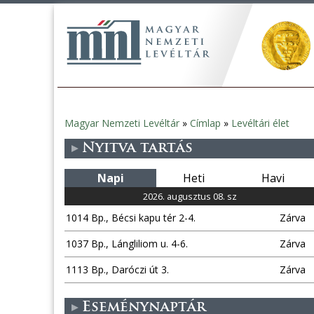
Magyar Nemzeti Levéltár
»
Címlap
»
Levéltári élet
Jelenlegi
Nyitva tartás
hely
Napi
Heti
Havi
2026. augusztus 08. sz
1014 Bp., Bécsi kapu tér 2-4.
Zárva
1037 Bp., Lángliliom u. 4-6.
Zárva
1113 Bp., Daróczi út 3.
Zárva
Eseménynaptár