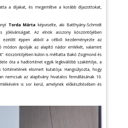
ta a díjakat, és megemlítve a korább díjazottokat,
ványt
Torda Márta
képviselte, aki Batthyány-Schmidt
és jókívánságait. Az elnök asszony köszöntőjében
l ezelőtt éppen abból a célból kezdeményezte az
tó módon ápolják az alapító nádor emlékét, valamint
it”. Köszöntőjében külön is méltatta Bakó Zsigmond és
zdete óta a hadtörténet egyik legkiválóbb szakértője, a
 történetének elismert kutatója. Hangsúlyozta, hogy
n nemcsak az alapítvány hivatalos fennállásának 10.
mlékévére is sor kerül, amelynek előkészítésében és