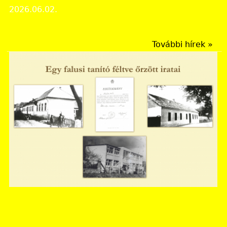
2026.06.02.
Rendezvények
További hírek »
Nógrád Vármegyei Levéltár
Megjelent legújabb virtuális kiállításunk: "Egy falusi
tanító féltve őrzött iratai" címmel