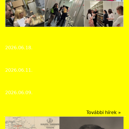
Békés Vármegyei Levéltár
Erasmus+ út Szlovéniába
2026.06.18.
Hírek
Konferencia Mohácsról Gyulán
2026.06.11.
Rendezvények
Múzeumok éjszakája 2026
2026.06.09.
Rendezvények
További hírek »