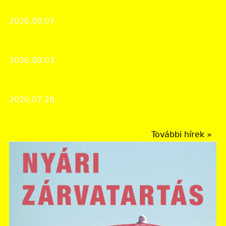
vármegye elmúlt 150 évét
2026.08.07.
Rendezvények
Aszályos évek nehézségei egy megszállt országban
2026.08.03.
Érdekes iratok
Tálas 100
2026.07.28.
Rendezvények
További hírek »