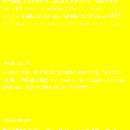
tematikus blokkban tiszteleg A Magyar Tudomány
Éve előtt. A szerkesztőség 2026. szeptember végéig
várja a levéltáraknak és a levéltárosoknak az 1956.
évi forradalom és szabadságharcban játszott és az...
„Lapidáris emlékek” a levéltári
anyagban
2026.07.22.
A szó elszáll, az írás megmarad. Hát még, ha kőbe
vésik … Mégis előfordul, hogy a kő elpusztul, és csak
írott betű őrzi tovább az emlékezetét.
ArchívNet 2026/2.
2026.06.29.
Megjelent az ArchívNet 2026. évi második száma.