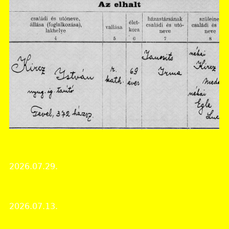
Tolna Vármegyei Levéltár
"... Emléke élni fog közöttünk..."
2026.07.29.
Érdekes iratok
Zajlott az élet levéltárunkban
2026.07.13.
Levéltári élet