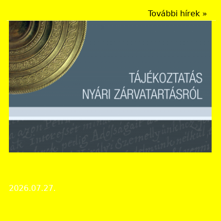
További hírek »
Bács-Kiskun Vármegyei Levéltár
Nyári zárvatartás!
2026.07.27.
Intézményi hírek
Képes beszámoló a Múzeumok Éjszakája