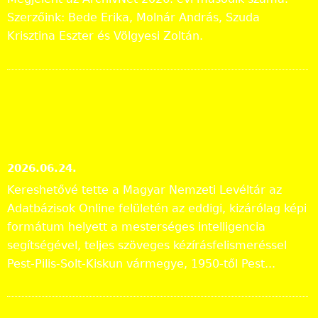
Szerzőink: Bede Erika, Molnár András, Szuda
Krisztina Eszter és Völgyesi Zoltán.
Tájékoztatás a Pest vármegyei
állami anyakönyvi
másodpéldányok online
közzétételéről
2026.06.24.
Kereshetővé tette a Magyar Nemzeti Levéltár az
Adatbázisok Online felületén az eddigi, kizárólag képi
formátum helyett a mesterséges intelligencia
segítségével, teljes szöveges kézírásfelismeréssel
Pest-Pilis-Solt-Kiskun vármegye, 1950-től Pest...