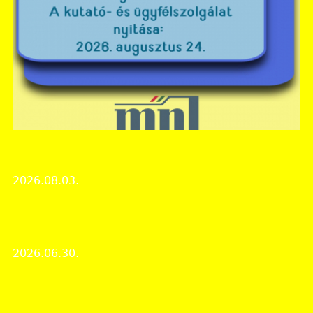
Csongrád-Csanád Vármegyei Levéltár
MNL CSCSVL nyári zárvatartás
2026.08.03.
Intézményi hírek
Emberség Díjban részesült a csongrádi holokauszt-
emlékkötetben közreműködő diákcsoport
2026.06.30.
Rendezvények
Vásárhelyi Történeti Kalendárium – Kovács István
könyvbemutatója a hódmezővásárhelyi levéltárban