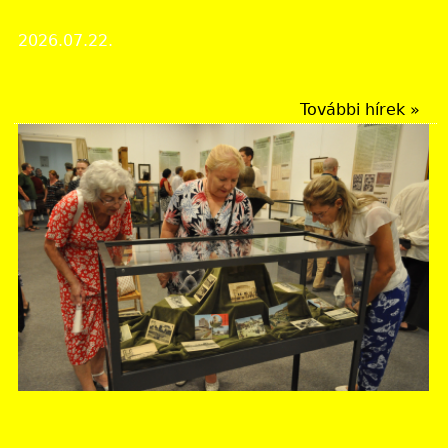
Nyári bezárás: 2026. augusztus 10 - 21.
2026.07.22.
Intézményi hírek
További hírek »
Jász-Nagykun-Szolnok Vármegyei Levéltár
Időszaki kiállítás mutatja be Jász-Nagykun-Szolnok