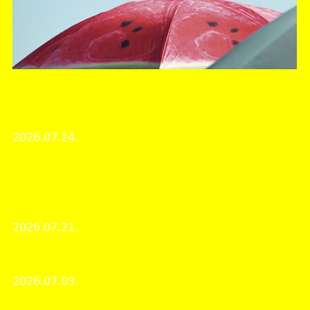
Veszprém Vármegyei Levéltár
Nyári zárvatartás az MNL Veszprém Vármegyei
Levéltárában
2026.07.24.
Intézményi hírek
Veszprém vármegye kincsestára 52. – Polgári kori
olvasókörök bemutatása a Szentgáli Olvasóegylet
és a Zánkai Olvasókör iratain keresztül
2026.07.21.
Kincsestár
Július hónap dokumentuma: Kékfestő mintakártyák
2026.07.03.
A hónap dokumentuma