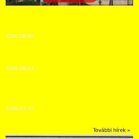
Zala Vármegyei Levéltár
Nyári zárva tartás 2026. augusztus 10. és
augusztus 21. között
2026.08.05.
Intézményi hírek
Különös bűntény rázta meg a zalai falut – egy
cérnával átfűzött olló buktatta le a 12 éves árvát
2026.08.03.
Ismeretterjesztő újságcikkek
Egy nándorfehérvári hős emlékezete: Domján
István szentgyörgyvölgyi hadastyán nyugdíjas
garasai
2026.07.23.
Ismeretterjesztő újságcikkek
További hírek »