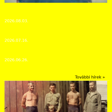
Heves Vármegyei Levéltár
A kutató- és ügyfélszolgálat nyári zárvatartása
2026.08.03.
Intézményi hírek
Nyugdíjasok látogatása a levéltárban
2026.07.16.
Intézményi hírek
A hór-völgyi Suba-lyuk titkai
2026.06.26.
A hónap dokumentuma
További hírek »