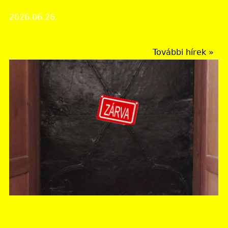
Házak fertőtlenítése pestis idején
2026.06.26.
Érdekes iratok
További hírek »
Borsod-Abaúj-Zemplén Vármegyei Levéltár
NYÁRI ZÁRVATARTÁS