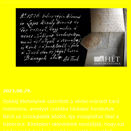
A
vér
es
kar
d
kör
ülh
ord
ozása a Magyar Királyságban Mohács
előestéjén
A hét dokumentuma
2023.08.29.
Sokáig közhelynek számított a vérbe mártott kard
motívuma, amelyet csatába híváskor hordoztak
körül az országlakók között, így mozgósítva őket a
háborúra. Középkori okleveleink tanúsítják, hogy ezt