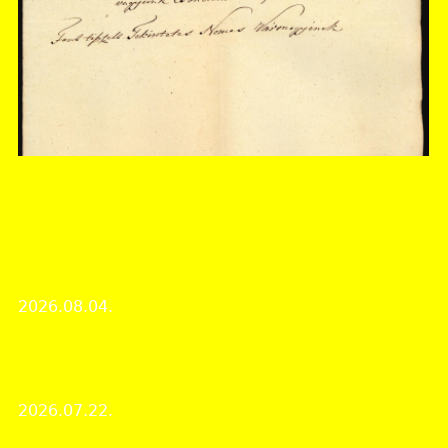
Somogy Vármegyei Levéltár
A hónap dokumentuma 2026 augusztusában:
Használták-e a szőlőhegyi artikulusokat? A
csokonyai szőlőhegyi statútum elhasználódott
példányának pótlása 1830-ból
2026.08.04.
A Hónap dokumentuma
A rövid távú Erasmus+ mobilitási program párizsi
állomása
2026.07.22.
Intézményi hírek