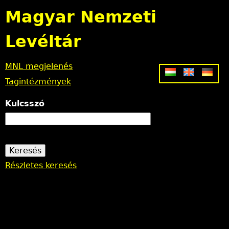
Jump to navigation
Magyar Nemzeti
Levéltár
MNL megjelenés
Tagintézmények
Kulcsszó
Részletes keresés