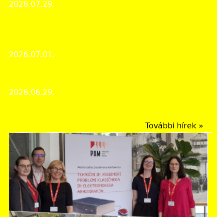
2026.07.29.
Intézményi hírek
Manczikovics Pál vármegyei tisztviselő ingóságainak
leltára
2026.07.01.
A hónap dokumentuma
Köztisztviselők napja miatti zárva tartás!
2026.06.29.
Intézményi hírek
További hírek »