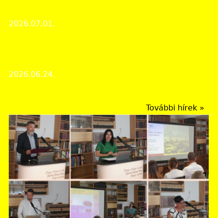
Szent Márton esték
2026.07.01.
Rendezvények
A 2026. évi Múzeumok Éjszakája a Magyar Nemzeti
Levéltár Vas Vármegyei Levéltárában
2026.06.24.
Rendezvények
További hírek »