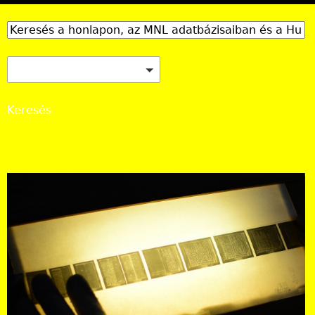
MNL honlap, Adatbázisok Online, Hungaricana
Keresés
Országos Levéltár