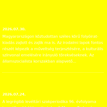
További hírek »
Irodalmi folyóiratok helyzete
1986-ban
2026.07.30.
Magyarországon köztudottan széles körű folyóirat-
kiadás zajlott és zajlik ma is. Az irodalmi lapok fontos
részét képezik a műveltség terjesztésére, a kulturális
színvonal emelésére irányuló törekvéseknek. Az
államszocialista korszakban alapvető...
Megjelent a Levéltári
Közlemények 2025. évi száma
2026.07.24.
A legrégibb levéltári szakperiodika 96. évfolyama