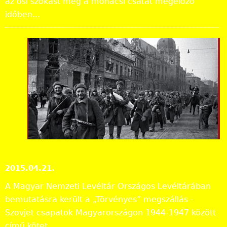
az ősi szokást még a mohácsi csatát megelőző
időben...
Kön
yvb
em
utat
ó:
„Tör
vén
yes
” megszállás
Kiadványok, bemutatók
2015.04.21.
A Magyar Nemzeti Levéltár Országos Levéltárában
bemutatásra került a „Törvényes” megszállás -
Szovjet csapatok Magyarországon 1944-1947 között
című kötet.