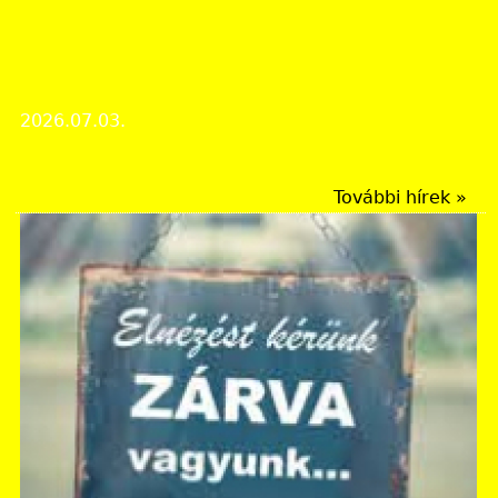
Évfordulós megemlékezés
Száz éve hunyt el Késmárky István a Pécsi Püspöki
Joglíceum igazgatója, az Erzsébet
Tudományegyetem jogi kari dékánja
2026.07.03.
Évfordulós megemlékezés
További hírek »