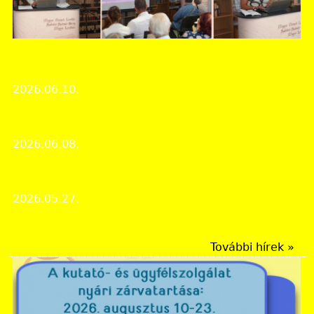
Szabolcs-Szatmár-Bereg Vármegyei Levéltár
VII. Helytörténet és családkutatók konferenciája
2026.06.10.
Rendezvények
Családfát kutatni iskolásként is lehet
2026.06.08.
Levéltári élet
Pályázati felhívás
2026.05.27.
Újdonságok
További hírek »