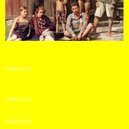
Fejér Vármegyei Levéltár
Kutató- és a személyes ügyfélszolgálat nyári
zárvatartása
2026.07.23.
Intézményi hírek
Kardfogú nagymacskák, őslovak és őszsiráfok a
csákvári Esterházy -barlangból
2026.07.15.
Érdekes iratok
Múzeumok Éjszakája 2026
2026.06.12.