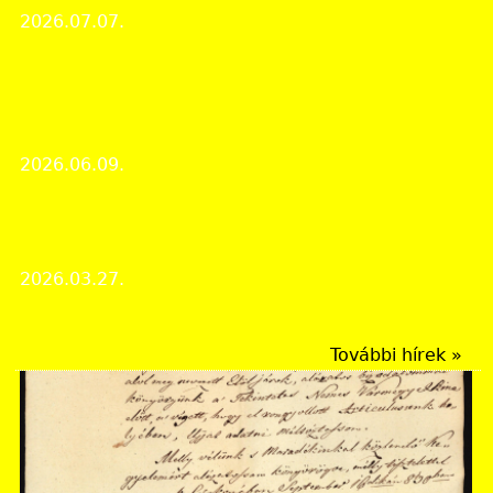
2026.07.07.
Érdekes iratok
Megjelent Raktárunk mélyéről legújabb cikke:
"Nógrád vármegye országos hírű alispánjai a 18.
században" címmel
2026.06.09.
Érdekes iratok
Megjelent Raktárunk mélyéről legújabb cikke: "A
Salgótarjáni Acélgyári Tiszti Kaszinó" címmel
2026.03.27.
Érdekes iratok
További hírek »