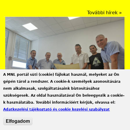
Rendezvények
További hírek »
A MNL portál süti (cookie) fájlokat használ, melyeket az Ön
gépén tárol a rendszer. A cookie-k személyek azonosítására
nem alkalmasak, szolgáltatásaink biztosításához
szükségesek. Az oldal használatával Ön beleegyezik a cookie-
Győr-Moson-Sopron Vármegye Győri Levéltára
k használatába. További információért kérjük, olvassa el:
„Valóságos kincsesbánya” – az ORF riportja
Adatkezelési tájékoztató és cookie kezelési szabályzat
levéltárunkról
Elfogadom
2026.08.04.