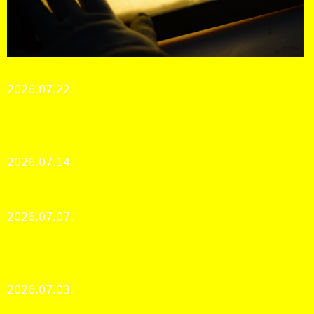
Tájékoztató a mikrofilmek kutatásának rendjéről
2026.07.22.
Kutatószolgálat
A rövid távú Erasmus+ mobilitási program párizsi
állomása
2026.07.14.
Nemzetközi hírek és kapcsolatok
Nyári zárvatartás | Summer break
2026.07.07.
Kutatószolgálat
Heroikus küzdelmek a rekkenő hőségben az MLE
Labdarúgó Kupán
2026.07.03.
Levéltári élet