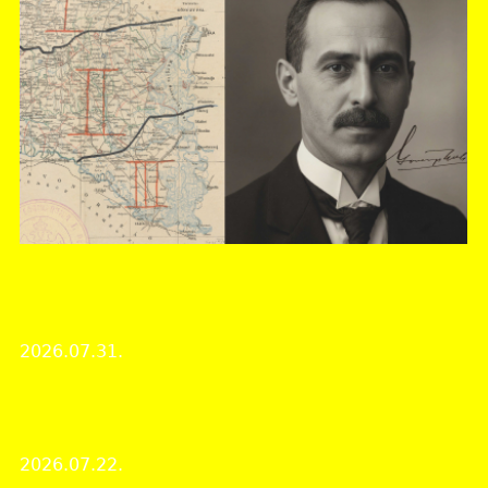
Baranya Vármegyei Levéltár
Száz éve hunyt el Gosztonyi Gyula ítélőtáblai bíró,
Pécs város kormánybiztos-főispánja
2026.07.31.
Évfordulós megemlékezés
150 éve született Szőnyi Ottó régész, levéltáros,
művészettörténész
2026.07.22.