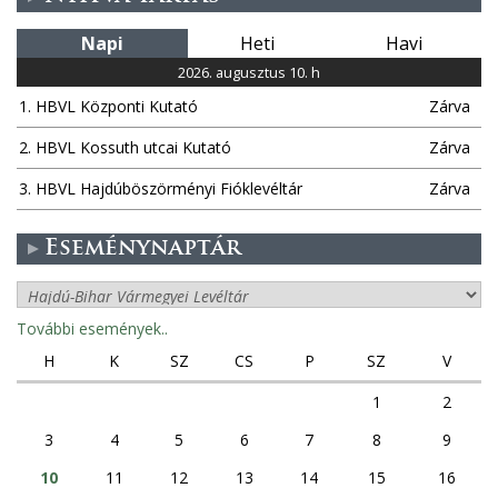
Napi
Heti
Havi
2026. augusztus 10. h
1. HBVL Központi Kutató
Zárva
2. HBVL Kossuth utcai Kutató
Zárva
3. HBVL Hajdúböszörményi Fióklevéltár
Zárva
Eseménynaptár
További események..
H
K
SZ
CS
P
SZ
V
1
2
3
4
5
6
7
8
9
10
11
12
13
14
15
16