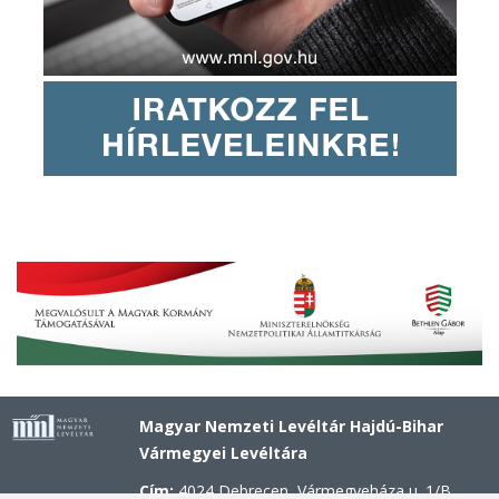
Magyar Nemzeti Levéltár Hajdú-Bihar
Vármegyei Levéltára
Cím:
4024 Debrecen, Vármegyeháza u. 1/B.