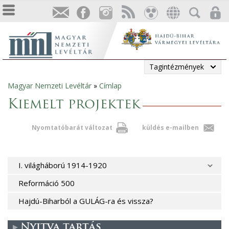
Tagintézmények
Magyar Nemzeti Levéltár
»
Címlap
Jelenlegi
Kiemelt projektek
hely
Nyomtatóbarát változat
küldés e-mailben
I. világháború 1914-1920
Reformáció 500
Hajdú-Biharból a GULÁG-ra és vissza?
Nyitva tartás