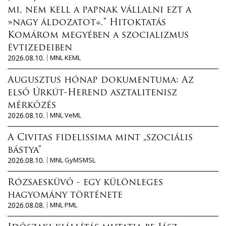
mi, nem kell a papnak vállalni ezt a
»nagy áldozatot«.” Hitoktatás
Komárom megyében a szocializmus
évtizedeiben
2026.08.10.
MNL KEML
Augusztus hónap dokumentuma: Az
első Úrkút-Herend asztalitenisz
mérkőzés
2026.08.10.
MNL VeML
A Civitas fidelissima mint „szociális
bástya”
2026.08.10.
MNL GyMSMSL
Rózsaesküvő - egy különleges
hagyomány története
2026.08.08.
MNL PML