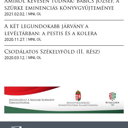
Amiről kevesen tudnak: Babics József, a
szürke eminenciás könyvgyűjteménye
2021.02.02.
MNL OL
A két legundokabb járvány a
levéltárban: a pestis és a kolera
2020.11.27.
MNL OL
Csodálatos Székelyföld (II. rész)
2020.03.12.
MNL OL