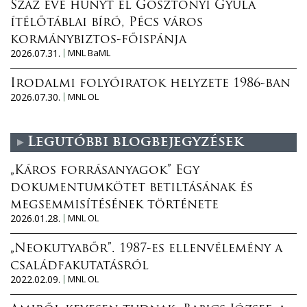
Száz éve hunyt el Gosztonyi Gyula
ítélőtáblai bíró, Pécs város
kormánybiztos-főispánja
2026.07.31.
MNL BaML
Irodalmi folyóiratok helyzete 1986-ban
2026.07.30.
MNL OL
Legutóbbi blogbejegyzések
„Káros forrásanyagok” Egy
dokumentumkötet betiltásának és
megsemmisítésének története
2026.01.28.
MNL OL
„Neokutyabőr”. 1987-es ellenvélemény a
családfakutatásról
2022.02.09.
MNL OL