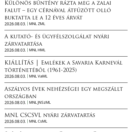
Különös bűntény rázta meg a zalai
falut – egy cérnával átfűzött olló
buktatta le a 12 éves árvát
2026.08.03.
MNL ZML
A kutató- és ügyfélszolgálat nyári
zárvatartása
2026.08.03.
MNL HML
KIÁLLÍTÁS │ Emlékek a Savaria Karnevál
történetéből (1961-2025)
2026.08.03.
MNL VaML
Aszályos évek nehézségei egy megszállt
országban
2026.08.03.
MNL JNSzML
MNL CSCSVL nyári zárvatartás
2026.08.03.
MNL CsML