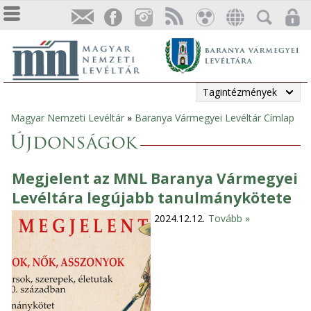
Tagintézmények
Magyar Nemzeti Levéltár
»
Baranya Vármegyei Levéltár Címlap
Jelenlegi
Újdonságok
hely
Megjelent az MNL Baranya Vármegyei
Levéltára legújabb tanulmánykötete
2024.12.12.
Tovább »