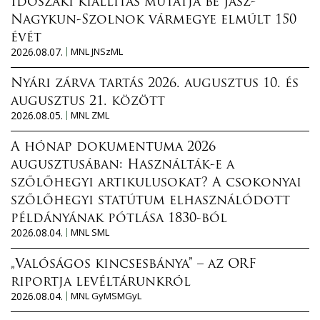
Időszaki kiállítás mutatja be Jász-
Nagykun-Szolnok vármegye elmúlt 150
évét
2026.08.07.
MNL JNSzML
Nyári zárva tartás 2026. augusztus 10. és
augusztus 21. között
2026.08.05.
MNL ZML
A hónap dokumentuma 2026
augusztusában: Használták-e a
szőlőhegyi artikulusokat? A csokonyai
szőlőhegyi statútum elhasználódott
példányának pótlása 1830-ból
2026.08.04.
MNL SML
„Valóságos kincsesbánya” – az ORF
riportja levéltárunkról
2026.08.04.
MNL GyMSMGyL