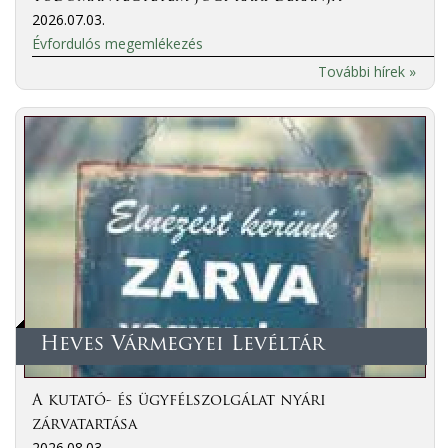
2026.07.03.
Évfordulós megemlékezés
További hírek »
Heves Vármegyei Levéltár
A kutató- és ügyfélszolgálat nyári
zárvatartása
2026.08.03.