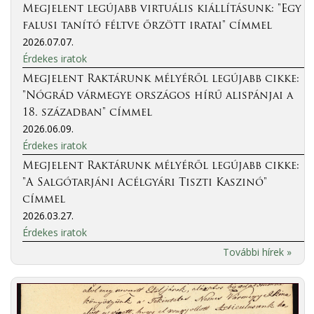
Megjelent legújabb virtuális kiállításunk: "Egy
falusi tanító féltve őrzött iratai" címmel
2026.07.07.
Érdekes iratok
Megjelent Raktárunk mélyéről legújabb cikke:
"Nógrád vármegye országos hírű alispánjai a
18. században" címmel
2026.06.09.
Érdekes iratok
Megjelent Raktárunk mélyéről legújabb cikke:
"A Salgótarjáni Acélgyári Tiszti Kaszinó"
címmel
2026.03.27.
Érdekes iratok
További hírek »