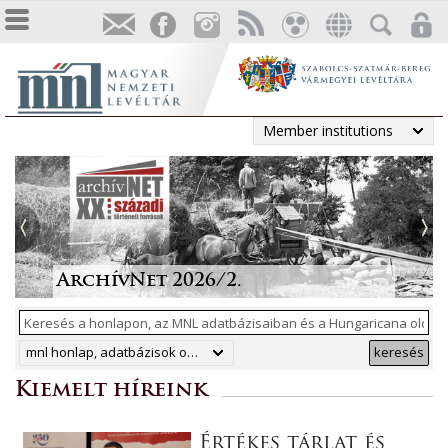
Member institutions
Tájékoztatás a Pest vármegyei
állami anyakönyvi
Irodalmi folyóiratok helyzete
Megjelent a Levéltári
„Lapidáris emlékek” a levéltári
másodpéldányok online
1986-ban
Közlemények 2025. évi száma
anyagban
ArchívNet 2026/2.
közzétételéről
mnl honlap, adatbázisok online, hungaricana
keresés
Kiemelt híreink
Értékes tárlat és