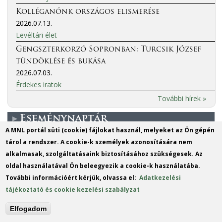
Kolléganőnk országos elismerése
2026.07.13.
Levéltári élet
Gengszterkorzó Sopronban: Turcsik József
tündöklése és bukása
2026.07.03.
Érdekes iratok
További hírek »
Eseménynaptár
A MNL portál süti (cookie) fájlokat használ, melyeket az Ön gépén
tárol a rendszer. A cookie-k személyek azonosítására nem
More events
alkalmasak, szolgáltatásaink biztosításához szükségesek. Az
oldal használatával Ön beleegyezik a cookie-k használatába.
MO
TU
WE
TH
FR
SA
SU
További információért kérjük, olvassa el:
Adatkezelési
1
2
tájékoztató és cookie kezelési szabályzat
3
4
5
6
7
8
9
Elfogadom
10
11
12
13
14
15
16