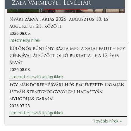
Zala Vármegyei Levéltár
Nyári zárva tartás 2026. augusztus 10. és
augusztus 21. között
2026.08.05.
Intézményi hírek
Különös bűntény rázta meg a zalai falut – egy
cérnával átfűzött olló buktatta le a 12 éves
árvát
2026.08.03.
Ismeretterjesztő újságcikkek
Egy nándorfehérvári hős emlékezete: Domján
István szentgyörgyvölgyi hadastyán
nyugdíjas garasai
2026.07.23.
Ismeretterjesztő újságcikkek
További hírek »