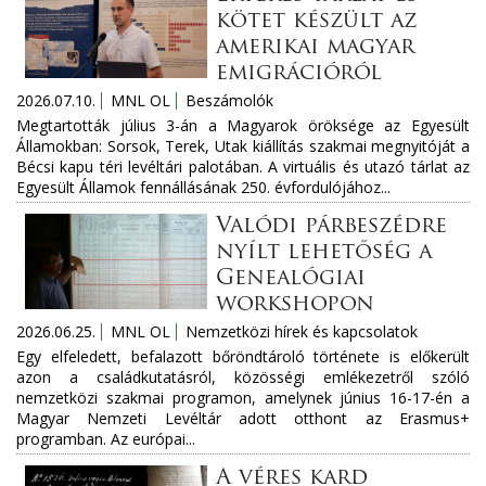
kötet készült az
amerikai magyar
emigrációról
2026.07.10.
MNL OL
Beszámolók
Megtartották július 3-án a Magyarok öröksége az Egyesült
Államokban: Sorsok, Terek, Utak kiállítás szakmai megnyitóját a
Bécsi kapu téri levéltári palotában. A virtuális és utazó tárlat az
Egyesült Államok fennállásának 250. évfordulójához...
Valódi párbeszédre
nyílt lehetőség a
Genealógiai
workshopon
2026.06.25.
MNL OL
Nemzetközi hírek és kapcsolatok
Egy elfeledett, befalazott bőröndtároló története is előkerült
azon a családkutatásról, közösségi emlékezetről szóló
nemzetközi szakmai programon, amelynek június 16-17-én a
Magyar Nemzeti Levéltár adott otthont az Erasmus+
programban. Az európai...
A véres kard