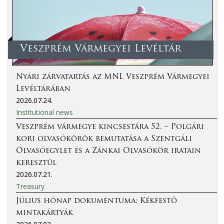
Veszprém Vármegyei Levéltár
Nyári zárvatartás az MNL Veszprém Vármegyei
Levéltárában
2026.07.24.
Institutional news
Veszprém vármegye kincsestára 52. – Polgári
kori olvasókörök bemutatása a Szentgáli
Olvasóegylet és a Zánkai Olvasókör iratain
keresztül
2026.07.21.
Treasury
Július hónap dokumentuma: Kékfestő
mintakártyák