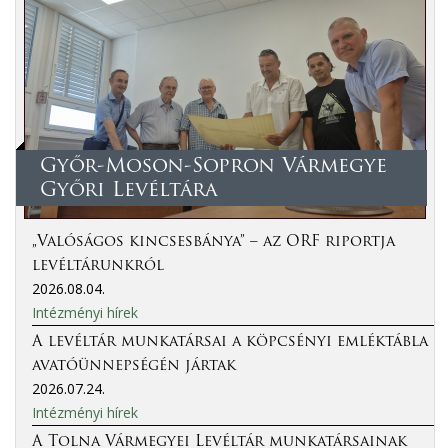
Győr-Moson-Sopron Vármegye
Győri Levéltára
„Valóságos kincsesbánya” – az ORF riportja
levéltárunkról
2026.08.04.
Intézményi hírek
A levéltár munkatársai a köpcsényi emléktábla
avatóünnepségén jártak
2026.07.24.
Intézményi hírek
A Tolna Vármegyei Levéltár munkatársainak