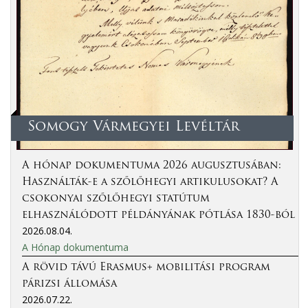
Somogy Vármegyei Levéltár
A hónap dokumentuma 2026 augusztusában:
Használták-e a szőlőhegyi artikulusokat? A
csokonyai szőlőhegyi statútum
elhasználódott példányának pótlása 1830-ból
2026.08.04.
A Hónap dokumentuma
A rövid távú Erasmus+ mobilitási program
párizsi állomása
2026.07.22.