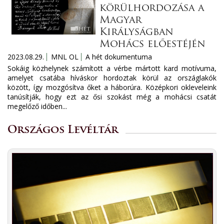
körülhordozása a
Magyar
Királyságban
Mohács előestéjén
2023.08.29.
MNL OL
A hét dokumentuma
Sokáig közhelynek számított a vérbe mártott kard motívuma,
amelyet csatába híváskor hordoztak körül az országlakók
között, így mozgósítva őket a háborúra. Középkori okleveleink
tanúsítják, hogy ezt az ősi szokást még a mohácsi csatát
megelőző időben...
Országos Levéltár