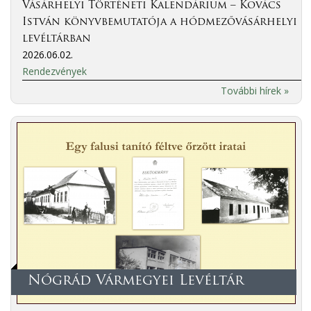
Vásárhelyi Történeti Kalendárium – Kovács
István könyvbemutatója a hódmezővásárhelyi
levéltárban
2026.06.02.
Rendezvények
További hírek »
Nógrád Vármegyei Levéltár