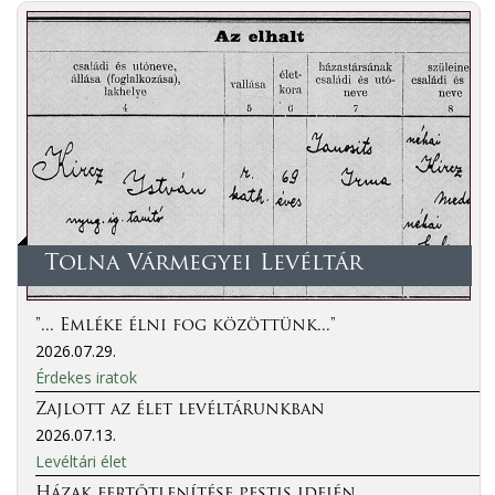
Tolna Vármegyei Levéltár
"... Emléke élni fog közöttünk..."
2026.07.29.
Érdekes iratok
Zajlott az élet levéltárunkban
2026.07.13.
Levéltári élet
Házak fertőtlenítése pestis idején