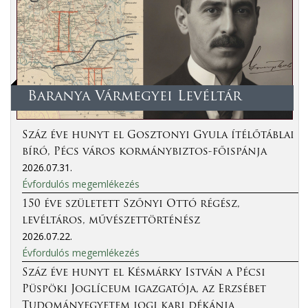
Baranya Vármegyei Levéltár
Száz éve hunyt el Gosztonyi Gyula ítélőtáblai
bíró, Pécs város kormánybiztos-főispánja
2026.07.31.
Évfordulós megemlékezés
150 éve született Szőnyi Ottó régész,
levéltáros, művészettörténész
2026.07.22.
Évfordulós megemlékezés
Száz éve hunyt el Késmárky István a Pécsi
Püspöki Joglíceum igazgatója, az Erzsébet
Tudományegyetem jogi kari dékánja