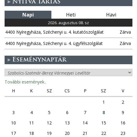
Nyitva tartás
Napi
Heti
Havi
2026. augusztus 08. sz
4400 Nyíregyháza, Széchenyi u. 4. kutatószolgálat
Zárva
4400 Nyíregyháza, Széchenyi u. 4. ügyfélszolgálat
Zárva
Eseménynaptár
További események..
H
K
SZ
CS
P
SZ
V
1
2
3
4
5
6
7
8
9
10
11
12
13
14
15
16
17
18
19
20
21
22
23