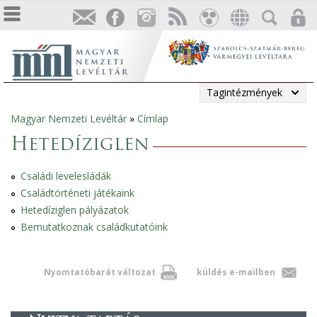
Tagintézmények
Magyar Nemzeti Levéltár
»
Címlap
Jelenlegi
Hetedíziglen
hely
Családi levelesládák
Családtörténeti játékaink
Hetedíziglen pályázatok
Bemutatkoznak családkutatóink
Nyomtatóbarát változat
küldés e-mailben