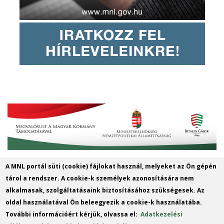
A MNL portál süti (cookie) fájlokat használ, melyeket az Ön gépén
MNL Szabolcs-Szatmár-Bereg
tárol a rendszer. A cookie-k személyek azonosítására nem
Vármegyei Levéltára
alkalmasak, szolgáltatásaink biztosításához szükségesek. Az
oldal használatával Ön beleegyezik a cookie-k használatába.
Cím: 4400 Nyíregyháza, Széchenyi u. 4.
További információért kérjük, olvassa el:
Adatkezelési
Telefon: +36 42 414 313