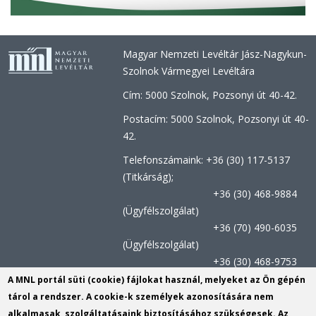
Magyar Nemzeti Levéltár Jász-Nagykun-
Szolnok Vármegyei Levéltára
Cím: 5000 Szolnok, Pozsonyi út 40-42.
Postacím: 5000 Szolnok, Pozsonyi út 40-
42.
Telefonszámaink: +36 (30) 117-5137
(Titkárság);
+36 (30) 468-9884
(Ügyfélszolgálat)
+36 (70) 490-6035
(Ügyfélszolgálat)
+36 (30) 468-9753
(Kutatószolgálat)
A MNL portál süti (cookie) fájlokat használ, melyeket az Ön gépén
tárol a rendszer. A cookie-k személyek azonosítására nem
Titkársági e-mail:
jnszvl@mnl.gov.hu
(link
alkalmasak, szolgáltatásaink biztosításához szükségesek. Az