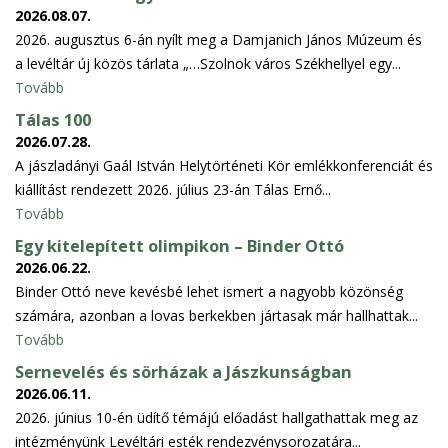
2026.08.07.
2026. augusztus 6-án nyílt meg a Damjanich János Múzeum és
a levéltár új közös tárlata „…Szolnok város Székhellyel egy...
Tovább
Tálas 100
2026.07.28.
A jászladányi Gaál István Helytörténeti Kör emlékkonferenciát és
kiállítást rendezett 2026. július 23-án Tálas Ernő...
Tovább
Egy kitelepített olimpikon – Binder Ottó
2026.06.22.
Binder Ottó neve kevésbé lehet ismert a nagyobb közönség
számára, azonban a lovas berkekben jártasak már hallhattak...
Tovább
Sernevelés és sörházak a Jászkunságban
2026.06.11.
2026. június 10-én üdítő témájú előadást hallgathattak meg az
intézményünk Levéltári esték rendezvénysorozatára...