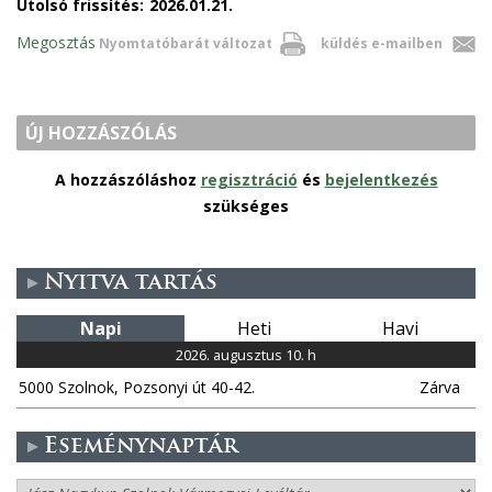
Utolsó frissítés:
2026.01.21.
Megosztás
Nyomtatóbarát változat
küldés e-mailben
ÚJ HOZZÁSZÓLÁS
A hozzászóláshoz
regisztráció
és
bejelentkezés
szükséges
Nyitva tartás
Napi
Heti
Havi
2026. augusztus 10. h
5000 Szolnok, Pozsonyi út 40-42.
Zárva
Eseménynaptár