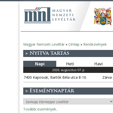
Magyar Nemzeti Levéltár
»
Címlap
»
Rendezvények
Jelenlegi
Nyitva tartás
hely
Napi
Heti
Havi
2026. augusztus 07. p
7400 Kaposvár, Bartók Béla utca 8-10.
Zárva
Eseménynaptár
További események..