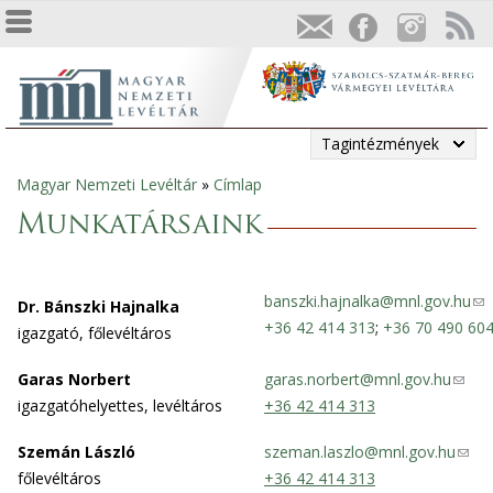
Tagintézmények
Magyar Nemzeti Levéltár
»
Címlap
Jelenlegi
Munkatársaink
hely
banszki.hajnalka@mnl.gov.hu
(
Dr. Bánszki Hajnalka
+36 42 414 313
;
+36 70 490 60
l
igazgató, főlevéltáros
i
Garas Norbert
garas.norbert@mnl.gov.hu
(
n
igazgatóhelyettes, levéltáros
+36 42 414 313
l
k
i
s
Szemán László
szeman.laszlo@mnl.gov.hu
(
n
e
főlevéltáros
+36 42 414 313
l
k
n