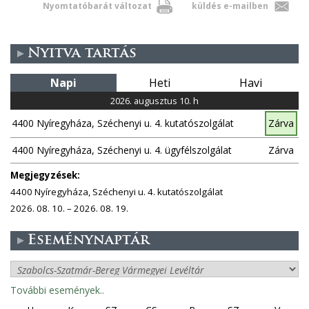
a
Nyomtatóbarát változat
küldés e-mailben
-
s
i
m
e
l
a
-
)
Nyitva tartás
i
m
l
a
Napi
Heti
Havi
)
i
2026. augusztus 10. h
l
4400 Nyíregyháza, Széchenyi u. 4. kutatószolgálat
Zárva
)
4400 Nyíregyháza, Széchenyi u. 4. ügyfélszolgálat
Zárva
Megjegyzések:
4400 Nyíregyháza, Széchenyi u. 4. kutatószolgálat
2026. 08. 10. – 2026. 08. 19.
Eseménynaptár
További események..