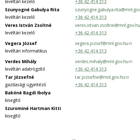
m
s
n
levéltári kezelő
+36 42 414 313
l
l
d
a
e
k
i
Szunyogné Gabulya Rita
szunyogne.gabulya.rita@mnl.go
)
s
i
n
s
n
levéltári kezelő
+36 42 414 313
e
l
d
e
k
Veres István Zsoltné
veres.istvan.zsoltne@mnl.gov.h
-
)
s
n
s
levéltári kezelő
+36 42 414 313
m
e
d
e
Vegera József
vegera.jozsef@mnl.gov.hu
(
a
-
s
n
levéltári informatikus
+36 42 414 313
l
i
m
e
d
i
l
a
-
Verdes Mihály
verdes.mihaly@mnl.gov.hu
s
(
n
)
i
levéltári adatrögzítő
+36 42 414 313
e
l
k
l
a
-
i
Tar Józsefné
tar.jozsefne@mnl.gov.hu
(
s
)
i
m
n
gazdasági ügyintéző
+36 42 414 313
l
e
l
a
k
i
Bakóné Bagdi Ibolya
n
)
i
s
n
kisegítő
d
l
e
k
Szurominé Hartman Kitti
s
)
n
s
kisegítő
e
d
e
-
s
n
m
e
d