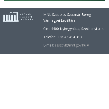
MNL Szabolcs-Szatmár-Bereg
Vármegyei Levéltára
Cím: 4400 Nyíregyháza, Széchenyi u. 4.
Telefon: +36 42 414 313
E-mail:
szszbvl@mnl.gov.hu
(link
sends
e-
mail)