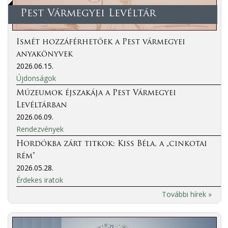
Pest Vármegyei Levéltár
Ismét hozzáférhetőek a Pest vármegyei
anyakönyvek
2026.06.15.
Újdonságok
Múzeumok éjszakája a Pest Vármegyei
Levéltárban
2026.06.09.
Rendezvények
Hordókba zárt titkok: Kiss Béla, a „cinkotai
rém”
2026.05.28.
Érdekes iratok
További hírek »