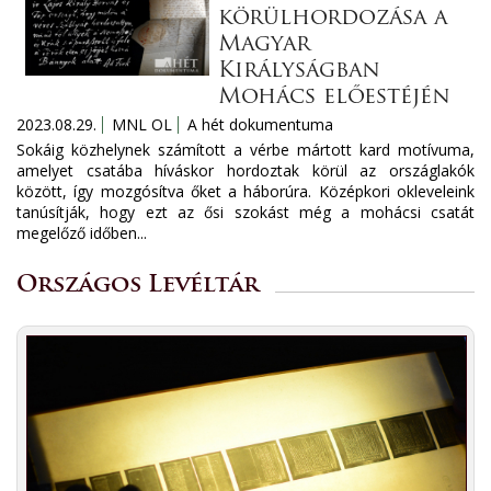
körülhordozása a
Magyar
Királyságban
Mohács előestéjén
2023.08.29.
MNL OL
A hét dokumentuma
Sokáig közhelynek számított a vérbe mártott kard motívuma,
amelyet csatába híváskor hordoztak körül az országlakók
között, így mozgósítva őket a háborúra. Középkori okleveleink
tanúsítják, hogy ezt az ősi szokást még a mohácsi csatát
megelőző időben...
Országos Levéltár