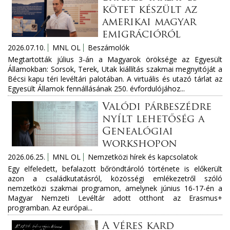
kötet készült az
amerikai magyar
emigrációról
2026.07.10.
MNL OL
Beszámolók
Megtartották július 3-án a Magyarok öröksége az Egyesült
Államokban: Sorsok, Terek, Utak kiállítás szakmai megnyitóját a
Bécsi kapu téri levéltári palotában. A virtuális és utazó tárlat az
Egyesült Államok fennállásának 250. évfordulójához...
Valódi párbeszédre
nyílt lehetőség a
Genealógiai
workshopon
2026.06.25.
MNL OL
Nemzetközi hírek és kapcsolatok
Egy elfeledett, befalazott bőröndtároló története is előkerült
azon a családkutatásról, közösségi emlékezetről szóló
nemzetközi szakmai programon, amelynek június 16-17-én a
Magyar Nemzeti Levéltár adott otthont az Erasmus+
programban. Az európai...
A véres kard