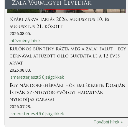
Zala Vármegyei Levéltár
Nyári zárva tartás 2026. augusztus 10. és
augusztus 21. között
2026.08.05.
Intézményi hírek
Különös bűntény rázta meg a zalai falut – egy
cérnával átfűzött olló buktatta le a 12 éves
árvát
2026.08.03.
Ismeretterjesztő újságcikkek
Egy nándorfehérvári hős emlékezete: Domján
István szentgyörgyvölgyi hadastyán
nyugdíjas garasai
2026.07.23.
Ismeretterjesztő újságcikkek
További hírek »