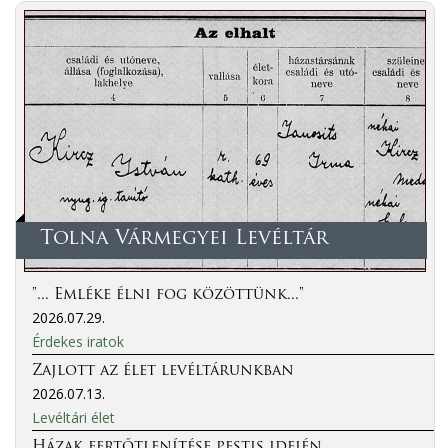
Tolna Vármegyei Levéltár
"... Emléke élni fog közöttünk..."
2026.07.29.
Érdekes iratok
Zajlott az élet levéltárunkban
2026.07.13.
Levéltári élet
Házak fertőtlenítése pestis idején