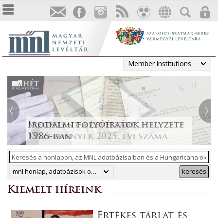
Member institutions
Tájékoztatás a Pest vármegyei
állami anyakönyvi
Irodalmi folyóiratok helyzete
Megjelent a Levéltári
„Lapidáris emlékek” a levéltári
másodpéldányok online
1986-ban
Közlemények 2025. évi száma
anyagban
ArchívNet 2026/2.
közzétételéről
mnl honlap, adatbázisok online, hungaricana
keresés
Kiemelt híreink
Értékes tárlat és