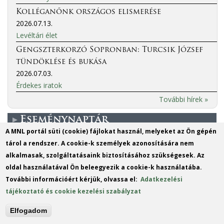
Kolléganőnk országos elismerése
2026.07.13.
Levéltári élet
Gengszterkorzó Sopronban: Turcsik József
tündöklése és bukása
2026.07.03.
Érdekes iratok
További hírek »
Eseménynaptár
A MNL portál süti (cookie) fájlokat használ, melyeket az Ön gépén
tárol a rendszer. A cookie-k személyek azonosítására nem
More events
alkalmasak, szolgáltatásaink biztosításához szükségesek. Az
oldal használatával Ön beleegyezik a cookie-k használatába.
MO
TU
WE
TH
FR
SA
SU
További információért kérjük, olvassa el:
Adatkezelési
1
2
tájékoztató és cookie kezelési szabályzat
3
4
5
6
7
8
9
Elfogadom
10
11
12
13
14
15
16