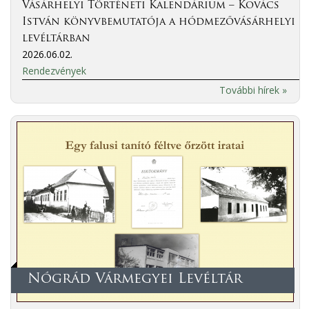
Vásárhelyi Történeti Kalendárium – Kovács
István könyvbemutatója a hódmezővásárhelyi
levéltárban
2026.06.02.
Rendezvények
További hírek »
Nógrád Vármegyei Levéltár