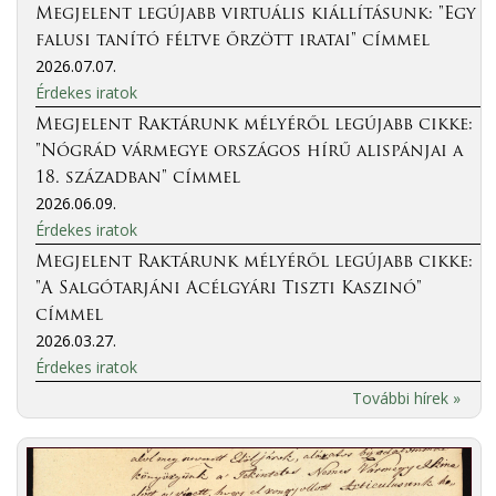
Megjelent legújabb virtuális kiállításunk: "Egy
falusi tanító féltve őrzött iratai" címmel
2026.07.07.
Érdekes iratok
Megjelent Raktárunk mélyéről legújabb cikke:
"Nógrád vármegye országos hírű alispánjai a
18. században" címmel
2026.06.09.
Érdekes iratok
Megjelent Raktárunk mélyéről legújabb cikke:
"A Salgótarjáni Acélgyári Tiszti Kaszinó"
címmel
2026.03.27.
Érdekes iratok
További hírek »