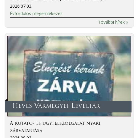
2026.07.03.
Évfordulós megemlékezés
További hírek »
Heves Vármegyei Levéltár
A kutató- és ügyfélszolgálat nyári
zárvatartása
2026.08.03.