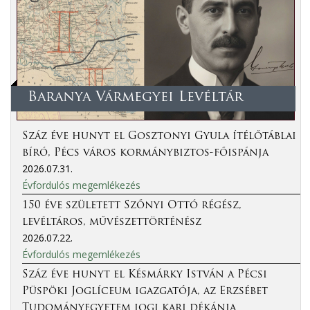
Baranya Vármegyei Levéltár
Száz éve hunyt el Gosztonyi Gyula ítélőtáblai
bíró, Pécs város kormánybiztos-főispánja
2026.07.31.
Évfordulós megemlékezés
150 éve született Szőnyi Ottó régész,
levéltáros, művészettörténész
2026.07.22.
Évfordulós megemlékezés
Száz éve hunyt el Késmárky István a Pécsi
Püspöki Joglíceum igazgatója, az Erzsébet
Tudományegyetem jogi kari dékánja