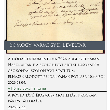
Somogy Vármegyei Levéltár
A hónap dokumentuma 2026 augusztusában:
Használták-e a szőlőhegyi artikulusokat? A
csokonyai szőlőhegyi statútum
elhasználódott példányának pótlása 1830-ból
2026.08.04.
A Hónap dokumentuma
A rövid távú Erasmus+ mobilitási program
párizsi állomása
2026.07.22.