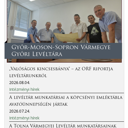
Győr-Moson-Sopron Vármegye
Győri Levéltára
„Valóságos kincsesbánya” – az ORF riportja
levéltárunkról
2026.08.04.
Intézményi hírek
A levéltár munkatársai a köpcsényi emléktábla
avatóünnepségén jártak
2026.07.24.
Intézményi hírek
A Tolna Vármegyei Levéltár munkatársainak