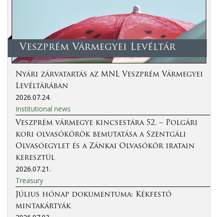
Veszprém Vármegyei Levéltár
Nyári zárvatartás az MNL Veszprém Vármegyei
Levéltárában
2026.07.24.
Institutional news
Veszprém vármegye kincsestára 52. – Polgári
kori olvasókörök bemutatása a Szentgáli
Olvasóegylet és a Zánkai Olvasókör iratain
keresztül
2026.07.21.
Treasury
Július hónap dokumentuma: Kékfestő
mintakártyák