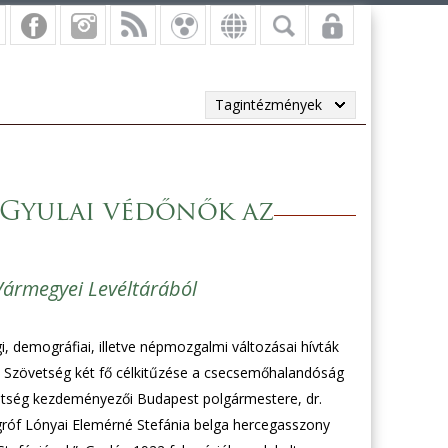
Tagintézmények
 Gyulai védőnők az
ármegyei Levéltárából
 demográfiai, illetve népmozgalmi változásai hívták
ia Szövetség két fő célkitűzése a csecsemőhalandóság
vetség kezdeményezői Budapest polgármestere, dr.
 gróf Lónyai Elemérné Stefánia belga hercegasszony