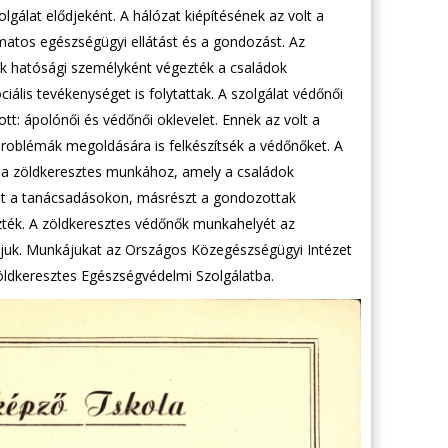
gálat elődjeként. A hálózat kiépítésének az volt a
amatos egészségügyi ellátást és a gondozást. Az
 hatósági személyként végezték a családok
iális tevékenységet is folytattak. A szolgálat védőnői
tt: ápolónői és védőnői oklevelet. Ennek az volt a
problémák megoldására is felkészítsék a védőnőket. A
ak a zöldkeresztes munkához, amely a családok
at a tanácsadásokon, másrészt a gondozottak
zték. A zöldkeresztes védőnők munkahelyét az
ljuk. Munkájukat az Országos Közegészségügyi Intézet
Zöldkeresztes Egészségvédelmi Szolgálatba.