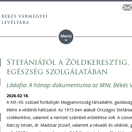
Stefániától a Zöldkeresztig.
egészség szolgálatában
Ládafia: A hónap dokumentuma az MNL Békés V
2026.02.18.
A XIX–XX. század fordulóján Magyaroroszág társadalmi, gazdasági,
életre a védőnői hálózatot. Az 1915-ben alakult Országos Stefán
csökkentése, valamint a nemzet számbeli erősbítése volt. A szö
Bárczy István, dr. Madzsar József, valamint a névadó és védnök,