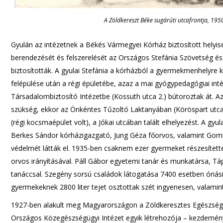
A Zöldkereszt Béke sugárúti utcafrontja, 19
Gyulán az intézetnek a Békés Vármegyei Kórház biztosított helyisé
berendezését és felszerelését az Országos Stefánia Szövetség é
biztosították. A gyulai Stefánia a kórházból a gyermekmenhelyre
felépülése után a régi épületébe, azaz a mai gyógypedagógiai inté
Társadalombiztosító Intézetbe (Kossuth utca 2.) bútoroztak át. Az 
szükség, ekkor az Önkéntes Tűzoltó Laktanyában (Köröspart utca 
(régi kocsmaépület volt), a Jókai utcában talált elhelyezést. A gy
Berkes Sándor kórházigazgató, Jung Géza főorvos, valamint Gombk
védelmét látták el. 1935-ben csaknem ezer gyermeket részesítet
orvos irányításával. Páll Gábor egyetemi tanár és munkatársa, Táp
tanáccsal. Szegény sorsú családok látogatása 7400 esetben óriási
gyermekeknek 2800 liter tejet osztottak szét ingyenesen, valamint
1927-ben alakult meg Magyarországon a Zöldkeresztes Egészségv
Országos Közegészségügyi Intézet egyik létrehozója – kezdemé