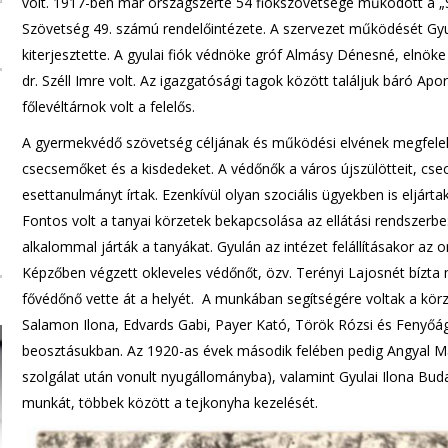
volt. 1917-ben már országszerte 54 fiókszövetsége működött a „S
Szövetség 49. számú rendelőintézete. A szervezet működését Gyul
kiterjesztette. A gyulai fiók védnöke gróf Almásy Dénesné, elnök
dr. Széll Imre volt. Az igazgatósági tagok között találjuk báró Ap
főlevéltárnok volt a felelős.
A gyermekvédő szövetség céljának és működési elvének megfelelő
csecsemőket és a kisdedeket. A védőnők a város újszülötteit, csec
esettanulmányt írtak. Ezenkívül olyan szociális ügyekben is eljár
Fontos volt a tanyai körzetek bekapcsolása az ellátási rendszerbe
alkalommal járták a tanyákat. Gyulán az intézet felállításakor 
Képzőben végzett okleveles védőnőt, özv. Terényi Lajosnét bízta
fővédőnő vette át a helyét. A munkában segítségére voltak a körze
Salamon Ilona, Edvards Gabi, Payer Kató, Török Rózsi és Fenyőág 
beosztásukban. Az 1920-as évek második felében pedig Angyal Mári
szolgálat után vonult nyugállományba), valamint Gyulai Ilona Bud
munkát, többek között a tejkonyha kezelését.