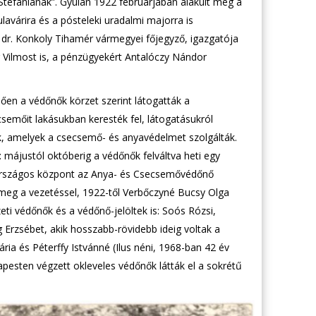
tefániának”. Gyulán 1922 februárjában alakult meg a
avárira és a pósteleki uradalmi majorra is
e dr. Konkoly Tihamér vármegyei főjegyző, igazgatója
or Vilmost is, a pénzügyekért Antalóczy Nándor
en a védőnők körzet szerint látogatták a
semőit lakásukban keresték fel, látogatásukról
tak, amelyek a csecsemő- és anyavédelmet szolgálták.
: májustól októberig a védőnők felváltva heti egy
az országos központ az Anya- és Csecsemővédőnő
 meg a vezetéssel, 1922-től Verbőczyné Bucsy Olga
ti védőnők és a védőnő-jelöltek is: Soós Rózsi,
Erzsébet, akik hosszabb-rövidebb ideig voltak a
a és Péterffy Istvánné (Ilus néni, 1968-ban 42 év
apesten végzett okleveles védőnők látták el a sokrétű