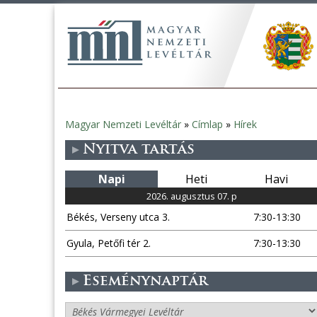
Magyar Nemzeti Levéltár
»
Címlap
»
Hírek
Jelenlegi
Nyitva tartás
hely
Napi
Heti
Havi
2026. augusztus 07. p
Békés, Verseny utca 3.
7:30-13:30
Gyula, Petőfi tér 2.
7:30-13:30
Eseménynaptár