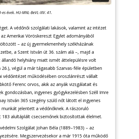
50-es évek. HU-MNL-BeVL-XIV. 41.
get. A védőnői szolgálati lakások, valamint az intézet
s az Amerikai Vöröskereszt Egylet adományából
 költözött – az új gyermekmenhely székházának
zetbe, a Szent István út 36. szám alá –, majd a
állandó helyhiány miatt ismét áttelepülésre volt
26.), végül a már tágasabb Szarvas-féle épületben
ulai védőintézet működésében oroszlánrészt vállalt
ötő Ferenc orvos, akik az anyák vizsgálatait és
tek gondozásban, ingyenes gyógykezelésben Széll Imre
ay István 365 szegény szülő nőt látott el ingyenes
 munkát jelentett a védőnőknek. A rászoruló
 183 alultáplált csecsemőnek biztosítottak élelmet.
édelmi Szolgálat Johan Béla (1889–1983) – az
nyezésére. Megszervezésekor a már 1915 óta működő