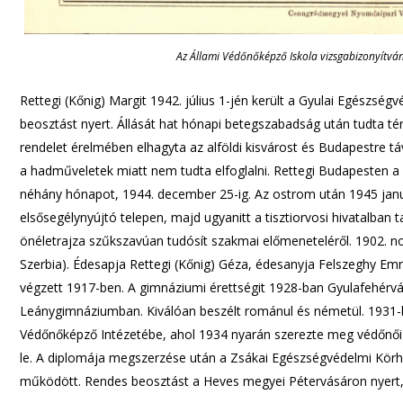
Az Állami Védőnőképző Iskola vizsgabizonyítv
Rettegi (Kőnig) Margit 1942. július 1-jén került a Gyulai Egészsé
beosztást nyert. Állását hat hónapi betegszabadság után tudta tén
rendelet érelmében elhagyta az alföldi kisvárost és Budapestre tá
a hadműveletek miatt nem tudta elfoglalni. Rettegi Budapesten a
néhány hónapot, 1944. december 25-ig. Az ostrom után 1945 januá
elsősegélynyújtó telepen, majd ugyanitt a tisztiorvosi hivatalban ta
önéletrajza szűkszavúan tudósít szakmai előmeneteléről. 1902. 
Szerbia). Édesapja Rettegi (Kőnig) Géza, édesanyja Felszeghy Emm
végzett 1917-ben. A gimnáziumi érettségit 1928-ban Gyulafehérvá
Leánygimnáziumban. Kiválóan beszélt románul és németül. 1931-
Védőnőképző Intézetébe, ahol 1934 nyarán szerezte meg védőnői o
le. A diplomája megszerzése után a Zsákai Egészségvédelmi Körhöz 
működött. Rendes beosztást a Heves megyei Pétervásáron nyert, a