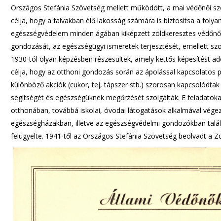
Országos Stefánia Szövetség mellett működött, a mai védőnői szol
célja, hogy a falvakban élő lakosság számára is biztosítsa a foly
egészségvédelem minden ágában kiképzett zöldkeresztes védőnők
gondozását, az egészségügyi ismeretek terjesztését, emellett szoc
1930-tól olyan képzésben részesültek, amely kettős képesítést ado
célja, hogy az otthoni gondozás során az ápolással kapcsolatos 
különböző akciók (cukor, tej, tápszer stb.) szorosan kapcsolódt
segítségét és egészségüknek megőrzését szolgálták. E feladatok
otthonában, továbbá iskolai, óvodai látogatások alkalmával vége
egészségházakban, illetve az egészségvédelmi gondozókban talá
felügyelte. 1941-től az Országos Stefánia Szövetség beolvadt a 