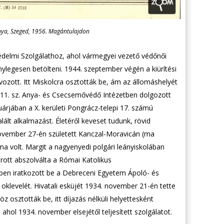
ánya, Szeged, 1956. Magántulajdon
gvédelmi Szolgálathoz, ahol vármegyei vezető védőnői
ylegesen betölteni. 1944. szeptember végén a kiürítési
vozott. Itt Miskolcra osztották be, ám az állomáshelyét
 11. sz. Anya- és Csecsemővédő Intézetben dolgozott
rjában a X. kerületi Pongrácz-telepi 17. számú
lált alkalmazást. Életéről keveset tudunk, rövid
november 27-én született Kanczal-Moravicán (ma
a volt. Margit a nagyenyedi polgári leányiskolában
rott abszolválta a Római Katolikus
ben iratkozott be a Debreceni Egyetem Ápoló- és
klevelét. Hivatali esküjét 1934. november 21-én tette
osztották be, itt díjazás nélküli helyettesként
hol 1934. november elsejétől teljesített szolgálatot.