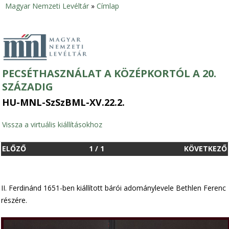
Magyar Nemzeti Levéltár
»
Címlap
Jelenlegi
hely
PECSÉTHASZNÁLAT A KÖZÉPKORTÓL A 20.
SZÁZADIG
HU-MNL-SzSzBML-XV.22.2.
Vissza a virtuális kiállításokhoz
ELŐZŐ
1
/
1
KÖVETKEZŐ
II. Ferdinánd 1651-ben kiállított bárói adománylevele Bethlen Ferenc
részére.