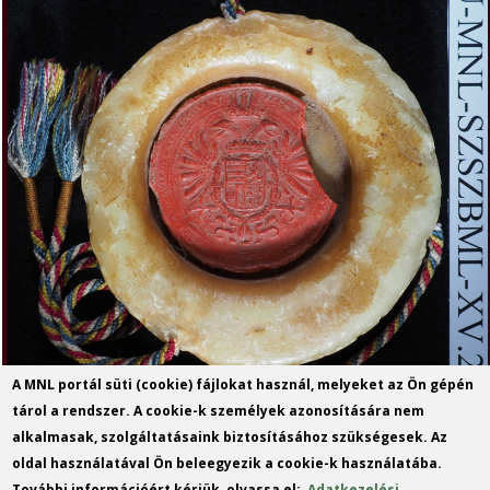
A MNL portál süti (cookie) fájlokat használ, melyeket az Ön gépén
tárol a rendszer. A cookie-k személyek azonosítására nem
alkalmasak, szolgáltatásaink biztosításához szükségesek. Az
oldal használatával Ön beleegyezik a cookie-k használatába.
További információért kérjük, olvassa el:
Adatkezelési