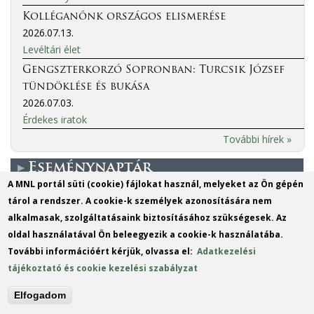
Kolléganőnk országos elismerése
2026.07.13.
Levéltári élet
Gengszterkorzó Sopronban: Turcsik József
tündöklése és bukása
2026.07.03.
Érdekes iratok
További hírek »
Eseménynaptár
A MNL portál süti (cookie) fájlokat használ, melyeket az Ön gépén
tárol a rendszer. A cookie-k személyek azonosítására nem
More events
alkalmasak, szolgáltatásaink biztosításához szükségesek. Az
oldal használatával Ön beleegyezik a cookie-k használatába.
MO
DI
MI
DO
FR
SA
SO
További információért kérjük, olvassa el:
Adatkezelési
1
2
tájékoztató és cookie kezelési szabályzat
3
4
5
6
7
8
9
Elfogadom
10
11
12
13
14
15
16