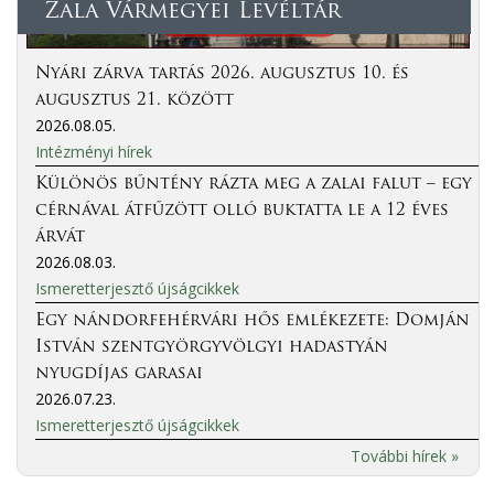
Zala Vármegyei Levéltár
Nyári zárva tartás 2026. augusztus 10. és
augusztus 21. között
2026.08.05.
Intézményi hírek
Különös bűntény rázta meg a zalai falut – egy
cérnával átfűzött olló buktatta le a 12 éves
árvát
2026.08.03.
Ismeretterjesztő újságcikkek
Egy nándorfehérvári hős emlékezete: Domján
István szentgyörgyvölgyi hadastyán
nyugdíjas garasai
2026.07.23.
Ismeretterjesztő újságcikkek
További hírek »