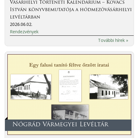
Vásárhelyi Történeti Kalendárium – Kovács
István könyvbemutatója a hódmezővásárhelyi
levéltárban
2026.06.02.
Rendezvények
További hírek »
Nógrád Vármegyei Levéltár