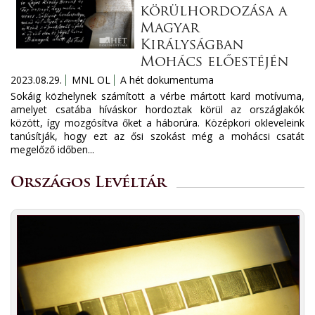
körülhordozása a
Magyar
Királyságban
Mohács előestéjén
2023.08.29.
MNL OL
A hét dokumentuma
Sokáig közhelynek számított a vérbe mártott kard motívuma,
amelyet csatába híváskor hordoztak körül az országlakók
között, így mozgósítva őket a háborúra. Középkori okleveleink
tanúsítják, hogy ezt az ősi szokást még a mohácsi csatát
megelőző időben...
Országos Levéltár