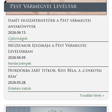
Pest Vármegyei Levéltár
Ismét hozzáférhetőek a Pest vármegyei
anyakönyvek
2026.06.15.
Újdonságok
Múzeumok éjszakája a Pest Vármegyei
Levéltárban
2026.06.09.
Rendezvények
Hordókba zárt titkok: Kiss Béla, a „cinkotai
rém”
2026.05.28.
Érdekes iratok
További hírek »