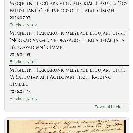
Megjelent legújabb virtuális kiállításunk: "Egy
falusi tanító féltve őrzött iratai" címmel
2026.07.07.
Érdekes iratok
Megjelent Raktárunk mélyéről legújabb cikke:
"Nógrád vármegye országos hírű alispánjai a
18. században" címmel
2026.06.09.
Érdekes iratok
Megjelent Raktárunk mélyéről legújabb cikke:
"A Salgótarjáni Acélgyári Tiszti Kaszinó"
címmel
2026.03.27.
Érdekes iratok
További hírek »