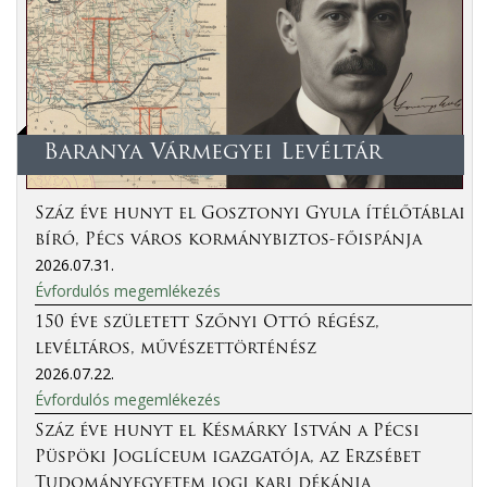
Baranya Vármegyei Levéltár
Száz éve hunyt el Gosztonyi Gyula ítélőtáblai
bíró, Pécs város kormánybiztos-főispánja
2026.07.31.
Évfordulós megemlékezés
150 éve született Szőnyi Ottó régész,
levéltáros, művészettörténész
2026.07.22.
Évfordulós megemlékezés
Száz éve hunyt el Késmárky István a Pécsi
Püspöki Joglíceum igazgatója, az Erzsébet
Tudományegyetem jogi kari dékánja