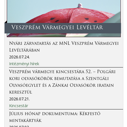
Veszprém Vármegyei Levéltár
Nyári zárvatartás az MNL Veszprém Vármegyei
Levéltárában
2026.07.24.
Intézményi hírek
Veszprém vármegye kincsestára 52. – Polgári
kori olvasókörök bemutatása a Szentgáli
Olvasóegylet és a Zánkai Olvasókör iratain
keresztül
2026.07.21.
Kincsestár
Július hónap dokumentuma: Kékfestő
mintakártyák