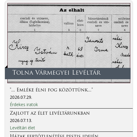
Tolna Vármegyei Levéltár
"... Emléke élni fog közöttünk..."
2026.07.29.
Érdekes iratok
Zajlott az élet levéltárunkban
2026.07.13.
Levéltári élet
Házak fertőtlenítése pestis idején