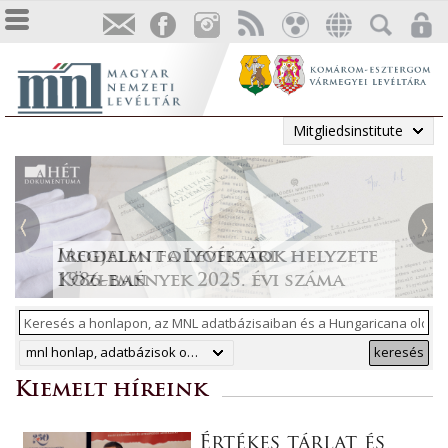
Mitgliedsinstitute
Tájékoztatás a Pest vármegyei
állami anyakönyvi
Irodalmi folyóiratok helyzete
Megjelent a Levéltári
„Lapidáris emlékek” a levéltári
másodpéldányok online
1986-ban
Közlemények 2025. évi száma
anyagban
ArchívNet 2026/2.
közzétételéről
mnl honlap, adatbázisok online, hungaricana
keresés
Kiemelt híreink
Értékes tárlat és