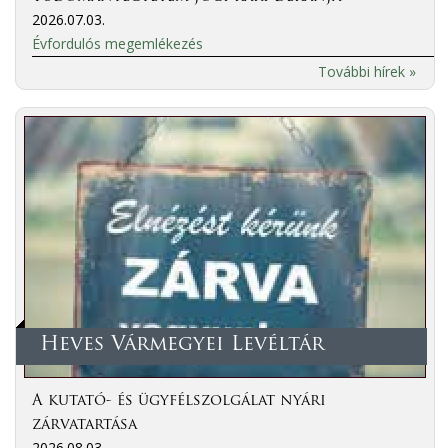
2026.07.03.
Évfordulós megemlékezés
További hírek »
Heves Vármegyei Levéltár
A kutató- és ügyfélszolgálat nyári
zárvatartása
2026.08.03.