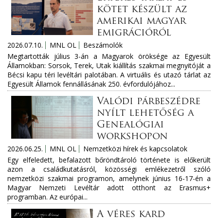
kötet készült az
amerikai magyar
emigrációról
2026.07.10.
MNL OL
Beszámolók
Megtartották július 3-án a Magyarok öröksége az Egyesült
Államokban: Sorsok, Terek, Utak kiállítás szakmai megnyitóját a
Bécsi kapu téri levéltári palotában. A virtuális és utazó tárlat az
Egyesült Államok fennállásának 250. évfordulójához...
Valódi párbeszédre
nyílt lehetőség a
Genealógiai
workshopon
2026.06.25.
MNL OL
Nemzetközi hírek és kapcsolatok
Egy elfeledett, befalazott bőröndtároló története is előkerült
azon a családkutatásról, közösségi emlékezetről szóló
nemzetközi szakmai programon, amelynek június 16-17-én a
Magyar Nemzeti Levéltár adott otthont az Erasmus+
programban. Az európai...
A véres kard