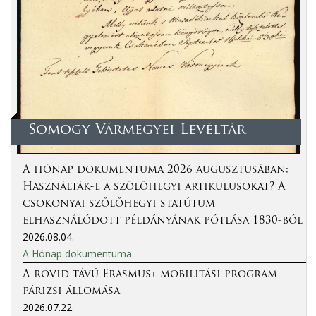
Somogy Vármegyei Levéltár
A hónap dokumentuma 2026 augusztusában:
Használták-e a szőlőhegyi artikulusokat? A
csokonyai szőlőhegyi statútum
elhasználódott példányának pótlása 1830-ból
2026.08.04.
A Hónap dokumentuma
A rövid távú Erasmus+ mobilitási program
párizsi állomása
2026.07.22.