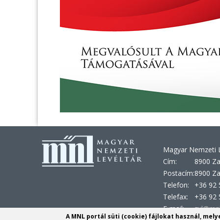
Magyar Nemzeti L
Cím:
8900 Za
Postacím:
8900 Za
Telefon:
+36 92 
Telefax:
+36 92 
E-mail:
zvl@mnl
A MNL portál süti (cookie) fájlokat használ, mel