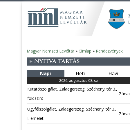
Magyar Nemzeti Levéltár
»
Címlap
»
Rendezvények
Jelenlegi
Nyitva tartás
hely
Napi
Heti
Havi
2026. augusztus 08. sz
Kutatószolgálat, Zalaegerszeg, Széchenyi tér 3.,
Zárva
földszint
Ügyfélszolgálat, Zalaegerszeg, Széchenyi tér 3.,
Zárva
I. emelet