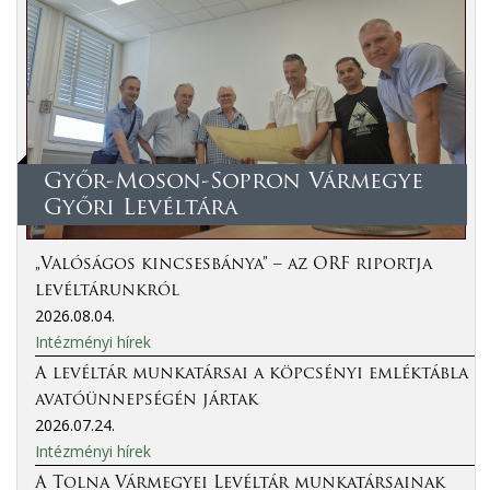
Győr-Moson-Sopron Vármegye
Győri Levéltára
„Valóságos kincsesbánya” – az ORF riportja
levéltárunkról
2026.08.04.
Intézményi hírek
A levéltár munkatársai a köpcsényi emléktábla
avatóünnepségén jártak
2026.07.24.
Intézményi hírek
A Tolna Vármegyei Levéltár munkatársainak