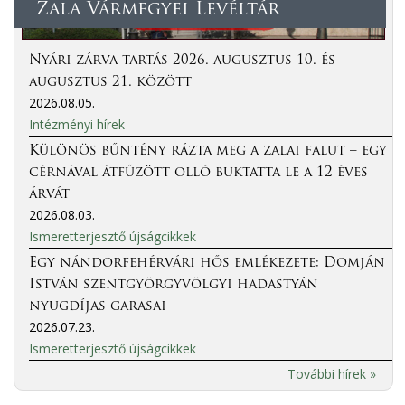
Zala Vármegyei Levéltár
Nyári zárva tartás 2026. augusztus 10. és
augusztus 21. között
2026.08.05.
Intézményi hírek
Különös bűntény rázta meg a zalai falut – egy
cérnával átfűzött olló buktatta le a 12 éves
árvát
2026.08.03.
Ismeretterjesztő újságcikkek
Egy nándorfehérvári hős emlékezete: Domján
István szentgyörgyvölgyi hadastyán
nyugdíjas garasai
2026.07.23.
Ismeretterjesztő újságcikkek
További hírek »