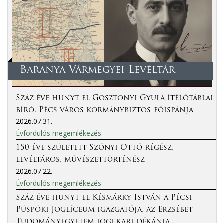
Baranya Vármegyei Levéltár
Száz éve hunyt el Gosztonyi Gyula ítélőtáblai
bíró, Pécs város kormánybiztos-főispánja
2026.07.31.
Évfordulós megemlékezés
150 éve született Szőnyi Ottó régész,
levéltáros, művészettörténész
2026.07.22.
Évfordulós megemlékezés
Száz éve hunyt el Késmárky István a Pécsi
Püspöki Joglíceum igazgatója, az Erzsébet
Tudományegyetem jogi kari dékánja