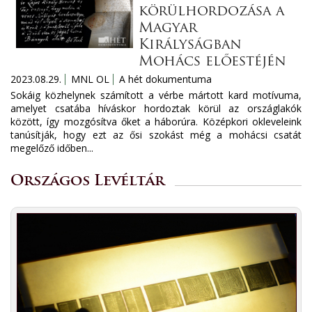
körülhordozása a
Magyar
Királyságban
Mohács előestéjén
2023.08.29.
MNL OL
A hét dokumentuma
Sokáig közhelynek számított a vérbe mártott kard motívuma,
amelyet csatába híváskor hordoztak körül az országlakók
között, így mozgósítva őket a háborúra. Középkori okleveleink
tanúsítják, hogy ezt az ősi szokást még a mohácsi csatát
megelőző időben...
Országos Levéltár