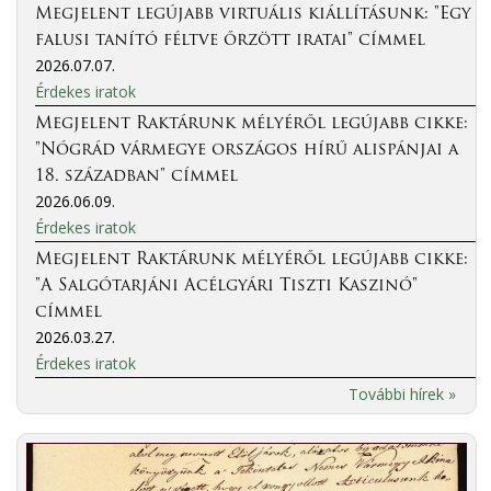
Megjelent legújabb virtuális kiállításunk: "Egy
falusi tanító féltve őrzött iratai" címmel
2026.07.07.
Érdekes iratok
Megjelent Raktárunk mélyéről legújabb cikke:
"Nógrád vármegye országos hírű alispánjai a
18. században" címmel
2026.06.09.
Érdekes iratok
Megjelent Raktárunk mélyéről legújabb cikke:
"A Salgótarjáni Acélgyári Tiszti Kaszinó"
címmel
2026.03.27.
Érdekes iratok
További hírek »