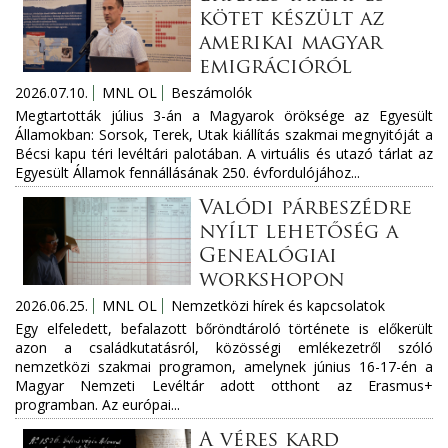
kötet készült az
amerikai magyar
emigrációról
2026.07.10.
MNL OL
Beszámolók
Megtartották július 3-án a Magyarok öröksége az Egyesült
Államokban: Sorsok, Terek, Utak kiállítás szakmai megnyitóját a
Bécsi kapu téri levéltári palotában. A virtuális és utazó tárlat az
Egyesült Államok fennállásának 250. évfordulójához...
Valódi párbeszédre
nyílt lehetőség a
Genealógiai
workshopon
2026.06.25.
MNL OL
Nemzetközi hírek és kapcsolatok
Egy elfeledett, befalazott bőröndtároló története is előkerült
azon a családkutatásról, közösségi emlékezetről szóló
nemzetközi szakmai programon, amelynek június 16-17-én a
Magyar Nemzeti Levéltár adott otthont az Erasmus+
programban. Az európai...
A véres kard