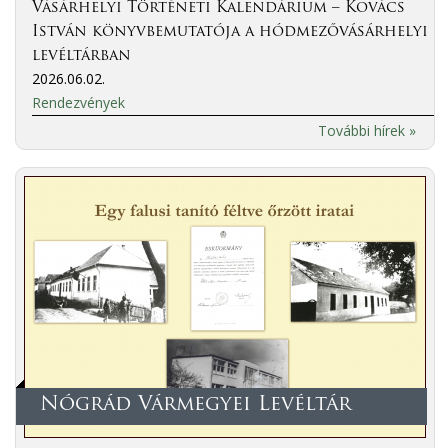
Vásárhelyi Történeti Kalendárium – Kovács
István könyvbemutatója a hódmezővásárhelyi
levéltárban
2026.06.02.
Rendezvények
További hírek »
Nógrád Vármegyei Levéltár