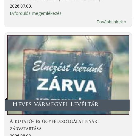
2026.07.03.
Évfordulós megemlékezés
További hírek »
Heves Vármegyei Levéltár
A kutató- és ügyfélszolgálat nyári
zárvatartása
2026.08.03.