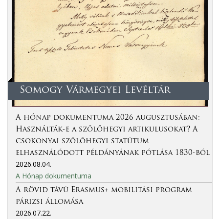
Somogy Vármegyei Levéltár
A hónap dokumentuma 2026 augusztusában:
Használták-e a szőlőhegyi artikulusokat? A
csokonyai szőlőhegyi statútum
elhasználódott példányának pótlása 1830-ból
2026.08.04.
A Hónap dokumentuma
A rövid távú Erasmus+ mobilitási program
párizsi állomása
2026.07.22.