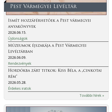
Pest Vármegyei Levéltár
Ismét hozzáférhetőek a Pest vármegyei
anyakönyvek
2026.06.15.
Újdonságok
Múzeumok éjszakája a Pest Vármegyei
Levéltárban
2026.06.09.
Rendezvények
Hordókba zárt titkok: Kiss Béla, a „cinkotai
rém”
2026.05.28.
Érdekes iratok
További hírek »