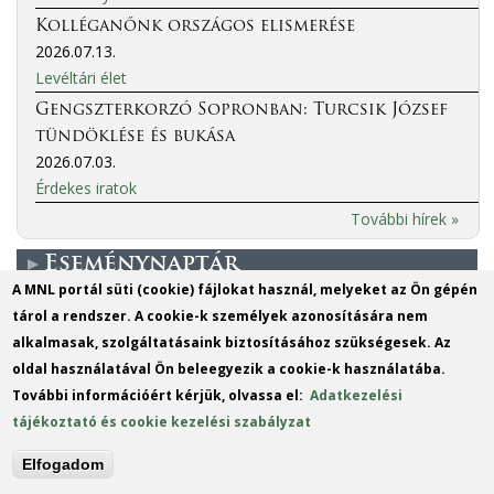
Kolléganőnk országos elismerése
2026.07.13.
Levéltári élet
Gengszterkorzó Sopronban: Turcsik József
tündöklése és bukása
2026.07.03.
Érdekes iratok
További hírek »
Eseménynaptár
A MNL portál süti (cookie) fájlokat használ, melyeket az Ön gépén
tárol a rendszer. A cookie-k személyek azonosítására nem
More events
alkalmasak, szolgáltatásaink biztosításához szükségesek. Az
oldal használatával Ön beleegyezik a cookie-k használatába.
MO
DI
MI
DO
FR
SA
SO
További információért kérjük, olvassa el:
Adatkezelési
1
2
tájékoztató és cookie kezelési szabályzat
3
4
5
6
7
8
9
Elfogadom
10
11
12
13
14
15
16