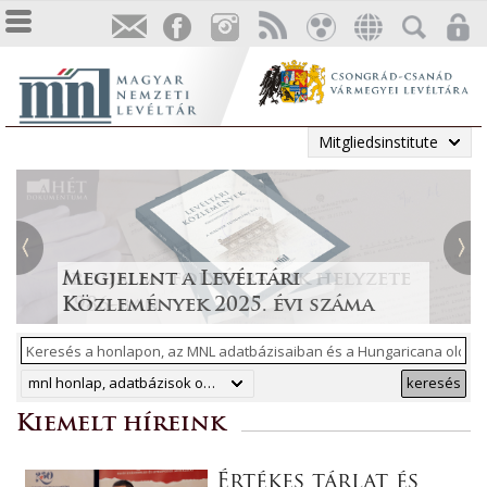
Mitgliedsinstitute
Tájékoztatás a Pest vármegyei
állami anyakönyvi
Irodalmi folyóiratok helyzete
Megjelent a Levéltári
„Lapidáris emlékek” a levéltári
másodpéldányok online
1986-ban
Közlemények 2025. évi száma
anyagban
ArchívNet 2026/2.
közzétételéről
mnl honlap, adatbázisok online, hungaricana
keresés
Kiemelt híreink
Értékes tárlat és