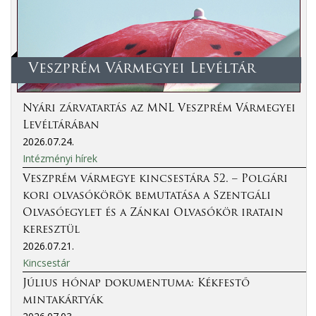
Veszprém Vármegyei Levéltár
Nyári zárvatartás az MNL Veszprém Vármegyei
Levéltárában
2026.07.24.
Intézményi hírek
Veszprém vármegye kincsestára 52. – Polgári
kori olvasókörök bemutatása a Szentgáli
Olvasóegylet és a Zánkai Olvasókör iratain
keresztül
2026.07.21.
Kincsestár
Július hónap dokumentuma: Kékfestő
mintakártyák