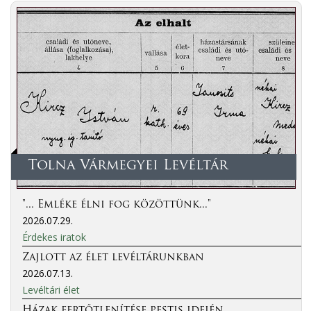
Tolna Vármegyei Levéltár
"... Emléke élni fog közöttünk..."
2026.07.29.
Érdekes iratok
Zajlott az élet levéltárunkban
2026.07.13.
Levéltári élet
Házak fertőtlenítése pestis idején