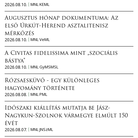
2026.08.10.
MNL KEML
Augusztus hónap dokumentuma: Az
első Úrkút-Herend asztalitenisz
mérkőzés
2026.08.10.
MNL VeML
A Civitas fidelissima mint „szociális
bástya”
2026.08.10.
MNL GyMSMSL
Rózsaesküvő - egy különleges
hagyomány története
2026.08.08.
MNL PML
Időszaki kiállítás mutatja be Jász-
Nagykun-Szolnok vármegye elmúlt 150
évét
2026.08.07.
MNL JNSzML