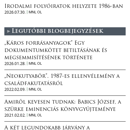
Irodalmi folyóiratok helyzete 1986-ban
2026.07.30.
MNL OL
Legutóbbi blogbejegyzések
„Káros forrásanyagok” Egy
dokumentumkötet betiltásának és
megsemmisítésének története
2026.01.28.
MNL OL
„Neokutyabőr”. 1987-es ellenvélemény a
családfakutatásról
2022.02.09.
MNL OL
Amiről kevesen tudnak: Babics József, a
szürke eminenciás könyvgyűjteménye
2021.02.02.
MNL OL
A két legundokabb járvány a