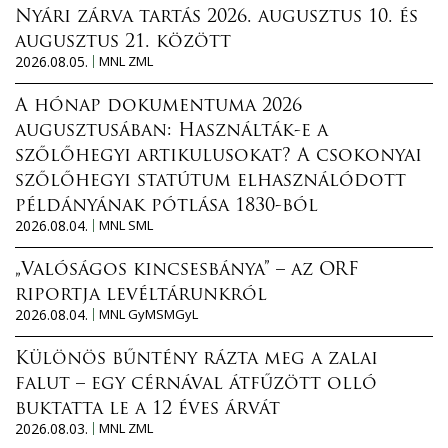
Nyári zárva tartás 2026. augusztus 10. és
augusztus 21. között
2026.08.05.
MNL ZML
A hónap dokumentuma 2026
augusztusában: Használták-e a
szőlőhegyi artikulusokat? A csokonyai
szőlőhegyi statútum elhasználódott
példányának pótlása 1830-ból
2026.08.04.
MNL SML
„Valóságos kincsesbánya” – az ORF
riportja levéltárunkról
2026.08.04.
MNL GyMSMGyL
Különös bűntény rázta meg a zalai
falut – egy cérnával átfűzött olló
buktatta le a 12 éves árvát
2026.08.03.
MNL ZML