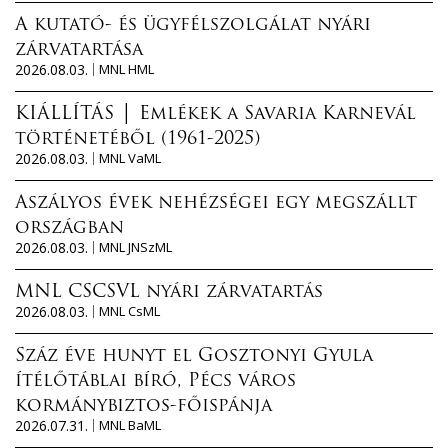
A kutató- és ügyfélszolgálat nyári
zárvatartása
2026.08.03.
MNL HML
KIÁLLÍTÁS │ Emlékek a Savaria Karnevál
történetéből (1961-2025)
2026.08.03.
MNL VaML
Aszályos évek nehézségei egy megszállt
országban
2026.08.03.
MNL JNSzML
MNL CSCSVL nyári zárvatartás
2026.08.03.
MNL CsML
Száz éve hunyt el Gosztonyi Gyula
ítélőtáblai bíró, Pécs város
kormánybiztos-főispánja
2026.07.31.
MNL BaML