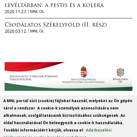
levéltárban: a pestis és a kolera
2020.11.27.
MNL OL
Csodálatos Székelyföld (II. rész)
2020.03.12.
MNL OL
A MNL portál süti (cookie) fájlokat használ, melyeket az Ön gépén
Magyar Nemzeti Levéltár Győr-Moson-
tárol a rendszer. A cookie-k személyek azonosítására nem
Sopron Vármegye Győri Levéltára
alkalmasak, szolgáltatásaink biztosításához szükségesek. Az
oldal használatával Ön beleegyezik a cookie-k használatába.
9022 Győr, Liszt Ferenc u. 13.
További információért kérjük, olvassa el:
Adatkezelési
Telefon: +36 96 312424