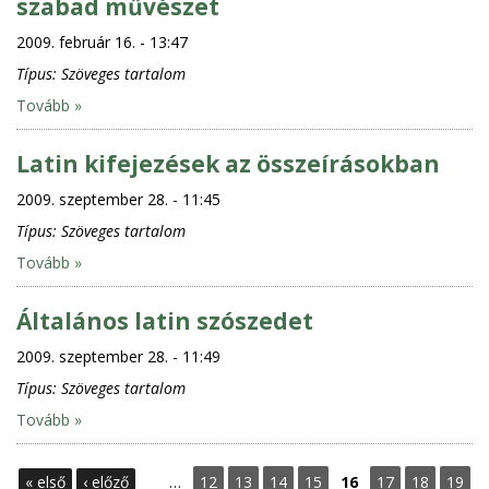
szabad művészet
2009. február 16. - 13:47
Típus:
Szöveges tartalom
Tovább »
Latin kifejezések az összeírásokban
2009. szeptember 28. - 11:45
Típus:
Szöveges tartalom
Tovább »
Általános latin szószedet
2009. szeptember 28. - 11:49
Típus:
Szöveges tartalom
Tovább »
O
« első
‹ előző
…
12
13
14
15
16
17
18
19