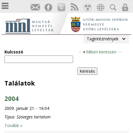
Tagintézmények
Kulcsszó
M
Miben keressen
e
g
j
e
Találatok
l
e
2004
n
2009. január 21. - 16:04
í
t
Típus:
Szöveges tartalom
é
Tovább »
s