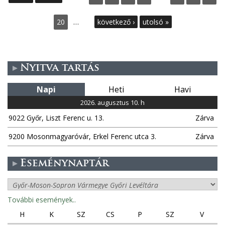
l
20
…
következő ›
utolsó »
d
a
Nyitva tartás
l
Napi
Heti
Havi
a
2026. augusztus 10. h
9022 Győr, Liszt Ferenc u. 13.
Zárva
k
9200 Mosonmagyaróvár, Erkel Ferenc utca 3.
Zárva
Eseménynaptár
További események..
H
K
SZ
CS
P
SZ
V