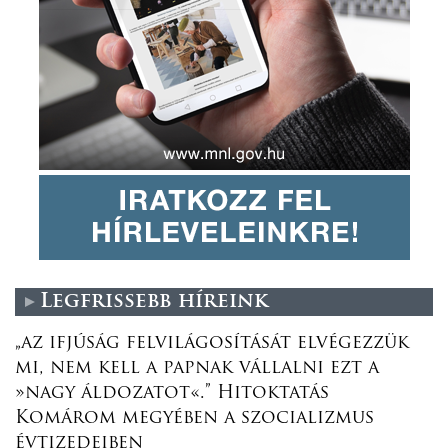
Legfrissebb híreink
„az ifjúság felvilágosítását elvégezzük
mi, nem kell a papnak vállalni ezt a
»nagy áldozatot«.” Hitoktatás
Komárom megyében a szocializmus
évtizedeiben