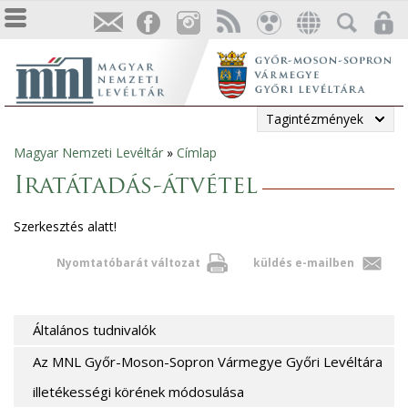
Tagintézmények
Magyar Nemzeti Levéltár
»
Címlap
Jelenlegi
Iratátadás-átvétel
hely
Szerkesztés alatt!
Nyomtatóbarát változat
küldés e-mailben
Általános tudnivalók
Az MNL Győr-Moson-Sopron Vármegye Győri Levéltára
illetékességi körének módosulása