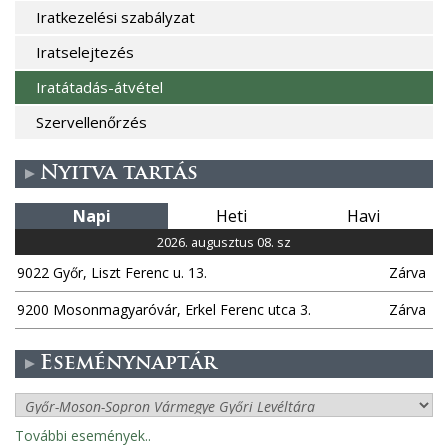
Iratkezelési szabályzat
Iratselejtezés
Iratátadás-átvétel
Szervellenőrzés
Nyitva tartás
Napi
Heti
Havi
2026. augusztus 08. sz
9022 Győr, Liszt Ferenc u. 13.
Zárva
9200 Mosonmagyaróvár, Erkel Ferenc utca 3.
Zárva
Eseménynaptár
További események..