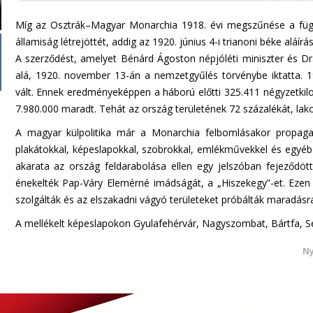
Míg az Osztrák–Magyar Monarchia 1918. évi megszűnése a füg
államiság létrejöttét, addig az 1920. június 4-i trianoni béke aláí
A szerződést, amelyet Bénárd Ágoston népjóléti miniszter és Dras
alá, 1920. november 13-án a nemzetgyűlés törvénybe iktatta. 19
vált. Ennek eredményeképpen a háború előtti 325.411 négyzetkil
7.980.000 maradt. Tehát az ország területének 72 százalékát, lak
A magyar külpolitika már a Monarchia felbomlásakor propagan
plakátokkal, képeslapokkal, szobrokkal, emlékművekkel és egyé
akarata az ország feldarabolása ellen egy jelszóban fejeződöt
énekelték Pap-Váry Elemérné imádságát, a „Hiszekegy”-et. Ezen 
szolgálták és az elszakadni vágyó területeket próbálták maradásra 
A mellékelt képeslapokon Gyulafehérvár, Nagyszombat, Bártfa, S
Ny