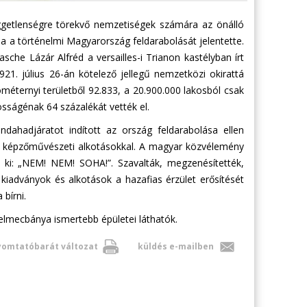
getlenségre törekvő nemzetiségek számára az önálló
rása a történelmi Magyarország feldarabolását jelentette.
che Lázár Alfréd a versailles-i Trianon kastélyban írt
21. július 26-án kötelező jellegű nemzetközi okirattá
ométernyi területből
92.833, a
20.900.000 lakosból csak
osságénak 64 százalékát vették el.
dahadjáratot indított az ország feldarabolása ellen
b képzőművészeti alkotásokkal. A magyar közvélemény
t ki: „NEM! NEM! SOHA!”. Szavalták, megzenésítették,
kiadványok és alkotások a hazafias érzület erősítését
bírni.
elmecbánya ismertebb épületei láthatók.
omtatóbarát változat
küldés e-mailben