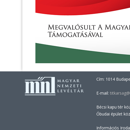
Cím: 1014 Budapes
E-mail:
titkarsag@
Bécsi kapu tér kö
Óbudai épület kö
Információs Iroda