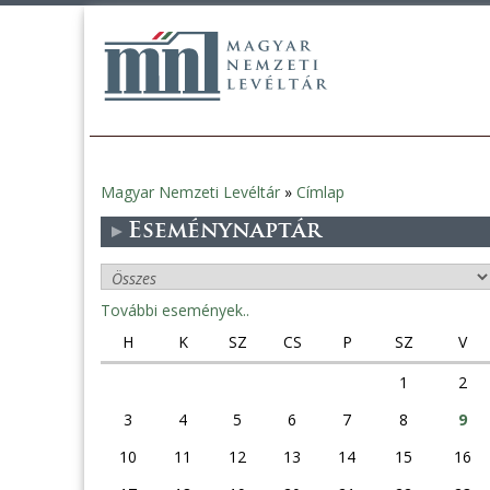
Magyar Nemzeti Levéltár
»
Címlap
Jelenlegi
Eseménynaptár
hely
További események..
H
K
SZ
CS
P
SZ
V
1
2
3
4
5
6
7
8
9
10
11
12
13
14
15
16