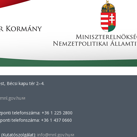
t, Bécsi kapu tér 2–4.
mnl.gov.hu
(link
sends
zponti telefonszáma: +36 1 225 2800
e-
zponti telefonszáma: +36 1 437 0660
mail)
 (Kutatószolgálat):
info@mnl.gov.hu
(link