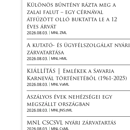
Különös bűntény rázta meg a
zalai falut – egy cérnával
átfűzött olló buktatta le a 12
éves árvát
2026.08.03.
MNL ZML
A kutató- és ügyfélszolgálat nyári
zárvatartása
2026.08.03.
MNL HML
KIÁLLÍTÁS │ Emlékek a Savaria
Karnevál történetéből (1961-2025)
2026.08.03.
MNL VaML
Aszályos évek nehézségei egy
megszállt országban
2026.08.03.
MNL JNSzML
MNL CSCSVL nyári zárvatartás
2026.08.03.
MNL CsML