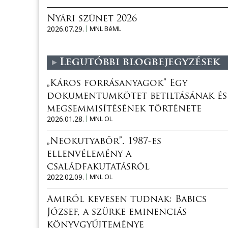
Nyári szünet 2026
2026.07.29.
MNL BéML
Legutóbbi blogbejegyzések
„Káros forrásanyagok” Egy
dokumentumkötet betiltásának és
megsemmisítésének története
2026.01.28.
MNL OL
„Neokutyabőr”. 1987-es
ellenvélemény a
családfakutatásról
2022.02.09.
MNL OL
Amiről kevesen tudnak: Babics
József, a szürke eminenciás
könyvgyűjteménye