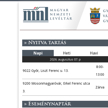
Nyitva tartás
Napi
Heti
Havi
2026. augusztus 07. p
8:00-
9022 Győr, Liszt Ferenc u. 13.
13:00
9200 Mosonmagyaróvár, Erkel Ferenc utca
Zárva
3.
Eseménynaptár