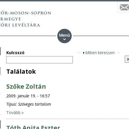
Kulcsszó
M
Miben keressen
e
g
Találatok
j
e
Szőke Zoltán
l
e
2009. január 19. - 16:57
n
Típus:
Szöveges tartalom
í
Tovább »
t
é
Tóth Anita Eszter
s