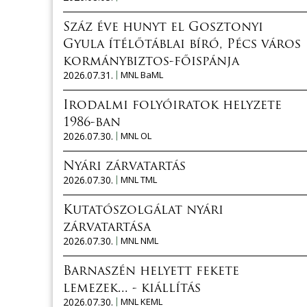
Száz éve hunyt el Gosztonyi
Gyula ítélőtáblai bíró, Pécs város
kormánybiztos-főispánja
2026.07.31.
MNL BaML
Irodalmi folyóiratok helyzete
1986-ban
2026.07.30.
MNL OL
Nyári zárvatartás
2026.07.30.
MNL TML
Kutatószolgálat nyári
zárvatartása
2026.07.30.
MNL NML
Barnaszén helyett fekete
lemezek... - kiállítás
2026.07.30.
MNL KEML