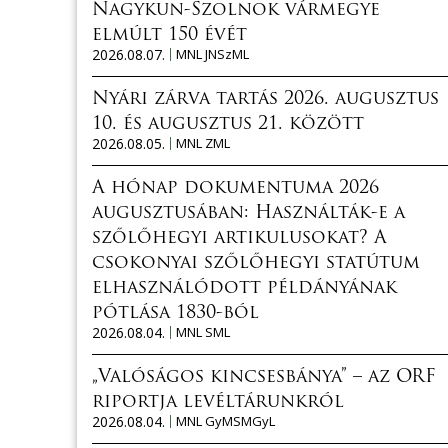
Nagykun-Szolnok vármegye
elmúlt 150 évét
2026.08.07.
MNL JNSzML
Nyári zárva tartás 2026. augusztus
10. és augusztus 21. között
2026.08.05.
MNL ZML
A hónap dokumentuma 2026
augusztusában: Használták-e a
szőlőhegyi artikulusokat? A
csokonyai szőlőhegyi statútum
elhasználódott példányának
pótlása 1830-ból
2026.08.04.
MNL SML
„Valóságos kincsesbánya” – az ORF
riportja levéltárunkról
2026.08.04.
MNL GyMSMGyL