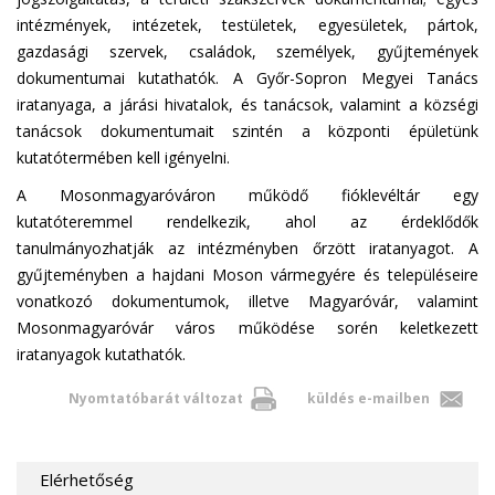
intézmények, intézetek, testületek, egyesületek, pártok,
gazdasági szervek, családok, személyek, gyűjtemények
dokumentumai kutathatók. A Győr-Sopron Megyei Tanács
iratanyaga, a járási hivatalok, és tanácsok, valamint a községi
tanácsok dokumentumait szintén a központi épületünk
kutatótermében kell igényelni.
A Mosonmagyaróváron működő fióklevéltár egy
kutatóteremmel rendelkezik, ahol az érdeklődők
tanulmányozhatják az intézményben őrzött iratanyagot. A
gyűjteményben a hajdani Moson vármegyére és településeire
vonatkozó dokumentumok, illetve Magyaróvár, valamint
Mosonmagyaróvár város működése sorén keletkezett
iratanyagok kutathatók.
Nyomtatóbarát változat
küldés e-mailben
Elérhetőség