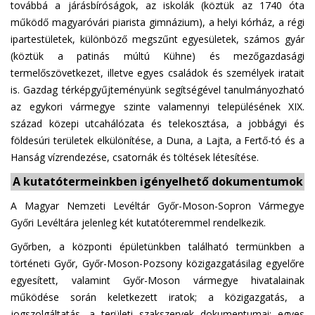
továbbá a járásbíróságok, az iskolák (köztük az 1740 óta
működő magyaróvári piarista gimnázium), a helyi kórház, a régi
ipartestületek, különböző megszűnt egyesületek, számos gyár
(köztük a patinás múltú Kühne) és mezőgazdasági
termelőszövetkezet, illetve egyes családok és személyek iratait
is. Gazdag térképgyűjteményünk segítségével tanulmányozható
az egykori vármegye szinte valamennyi településének XIX.
század közepi utcahálózata és telekosztása, a jobbágyi és
földesúri területek elkülönítése, a Duna, a Lajta, a Fertő-tó és a
Hanság vízrendezése, csatornák és töltések létesítése.
A kutatótermeinkben igényelhető dokumentumok
A Magyar Nemzeti Levéltár Győr-Moson-Sopron Vármegye
Győri Levéltára jelenleg két kutatóteremmel rendelkezik.
Győrben, a központi épületünkben található termünkben a
történeti Győr, Győr-Moson-Pozsony közigazgatásilag egyelőre
egyesített, valamint Győr-Moson vármegye hivatalainak
működése során keletkezett iratok; a közigazgatás, a
jogszolgáltatás, a területi szakszervek dokumentumai; egyes