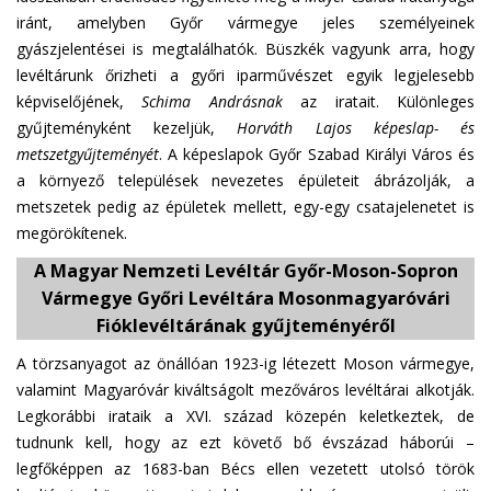
iránt, amelyben Győr vármegye jeles személyeinek
gyászjelentései is megtalálhatók. Büszkék vagyunk arra, hogy
levéltárunk őrizheti a győri iparművészet egyik legjelesebb
képviselőjének,
Schima Andrásnak
az iratait. Különleges
gyűjteményként kezeljük,
Horváth Lajos képeslap- és
metszetgyűjteményét
. A képeslapok Győr Szabad Királyi Város és
a környező települések nevezetes épületeit ábrázolják, a
metszetek pedig az épületek mellett, egy-egy csatajelenetet is
megörökítenek.
A Magyar Nemzeti Levéltár Győr-Moson-Sopron
Vármegye Győri Levéltára Mosonmagyaróvári
Fióklevéltárának gyűjteményéről
A törzsanyagot az önállóan 1923-ig létezett Moson vármegye,
valamint Magyaróvár kiváltságolt mezőváros levéltárai alkotják.
Legkorábbi irataik a XVI. század közepén keletkeztek, de
tudnunk kell, hogy az ezt követő bő évszázad háborúi –
legfőképpen az 1683-ban Bécs ellen vezetett utolsó török