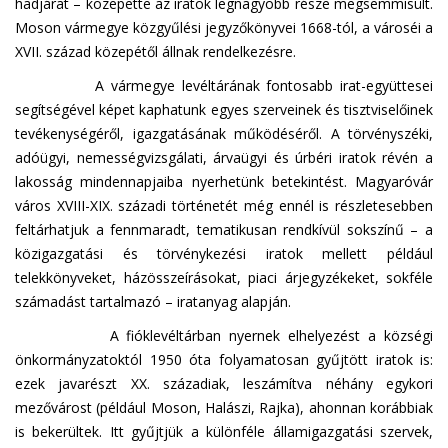
hadjárat – közepette az iratok legnagyobb része megsemmisült.
Moson vármegye közgyűlési jegyzőkönyvei 1668-tól, a városéi a
XVII. század közepétől állnak rendelkezésre.
A vármegye levéltárának fontosabb irat-együttesei
segítségével képet kaphatunk egyes szerveinek és tisztviselőinek
tevékenységéről, igazgatásának működéséről. A törvényszéki,
adóügyi, nemességvizsgálati, árvaügyi és úrbéri iratok révén a
lakosság mindennapjaiba nyerhetünk betekintést. Magyaróvár
város XVIII-XIX. századi történetét még ennél is részletesebben
feltárhatjuk a fennmaradt, tematikusan rendkívül sokszínű – a
közigazgatási és törvénykezési iratok mellett például
telekkönyveket, házösszeírásokat, piaci árjegyzékeket, sokféle
számadást tartalmazó – iratanyag alapján.
A fióklevéltárban nyernek elhelyezést a községi
önkormányzatoktól 1950 óta folyamatosan gyűjtött iratok is:
ezek javarészt XX. századiak, leszámítva néhány egykori
mezővárost (például Moson, Halászi, Rajka), ahonnan korábbiak
is bekerültek. Itt gyűjtjük a különféle államigazgatási szervek,