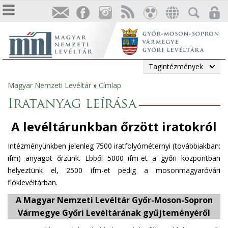
Tagintézmények
Magyar Nemzeti Levéltár
»
Címlap
Jelenlegi
Iratanyag leírása
hely
A levéltárunkban őrzött iratokról
Intézményünkben jelenleg 7500 iratfolyóméternyi (továbbiakban:
ifm) anyagot őrzünk. Ebből 5000 ifm-et a győri központban
helyeztünk el, 2500 ifm-et pedig a mosonmagyaróvári
fióklevéltárban.
A Magyar Nemzeti Levéltár Győr-Moson-Sopron
Vármegye Győri Levéltárának gyűjteményéről