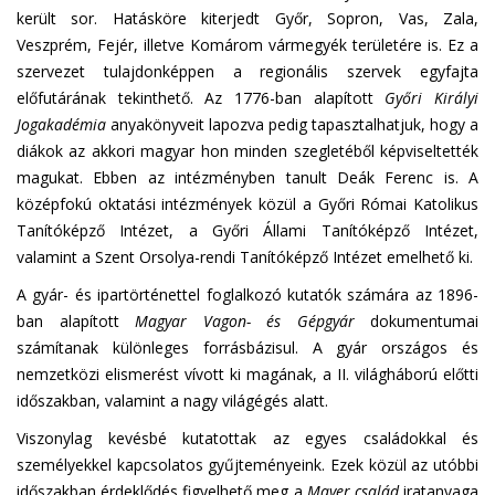
került sor. Hatásköre kiterjedt Győr, Sopron, Vas, Zala,
Veszprém, Fejér, illetve Komárom vármegyék területére is. Ez a
szervezet tulajdonképpen a regionális szervek egyfajta
előfutárának tekinthető. Az 1776-ban alapított
Győri Királyi
Jogakadémia
anyakönyveit lapozva pedig tapasztalhatjuk, hogy a
diákok az akkori magyar hon minden szegletéből képviseltették
magukat. Ebben az intézményben tanult Deák Ferenc is. A
középfokú oktatási intézmények közül a Győri Római Katolikus
Tanítóképző Intézet, a Győri Állami Tanítóképző Intézet,
valamint a Szent Orsolya-rendi Tanítóképző Intézet emelhető ki.
A gyár- és ipartörténettel foglalkozó kutatók számára az 1896-
ban alapított
Magyar Vagon- és Gépgyár
dokumentumai
számítanak különleges forrásbázisul. A gyár országos és
nemzetközi elismerést vívott ki magának, a II. világháború előtti
időszakban, valamint a nagy világégés alatt.
Viszonylag kevésbé kutatottak az egyes családokkal és
személyekkel kapcsolatos gyűjteményeink. Ezek közül az utóbbi
időszakban érdeklődés figyelhető meg a
Mayer család
iratanyaga