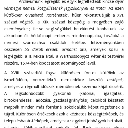
Archívumunk legrégibb és egyik legféltettebb kincse
Győr
vármegye nemesi közgyűlésének jegyzőkönyvei és iratai
. Az ezen
kútfőkben olvasható „történetek”, hűen rekonstruálják a XVI.
század végétől, a XIX. század közepéig a megyében zajló
eseményeket; illetve segítségükkel betekintést kaphatunk az
akkoriban élt hétköznapi emberek mindennapjaiba, továbbá a
nemesi származású családok életébe. Intézményünkben
összesen
55 darab eredeti armálist
őriz, amelyek közül a
legrégebbi a II. Miksa által, a Warthussobyjcz Péter és testvérei
részére, 1574-ben kibocsátott adományozó levél.
A XVIII. századtól fogva különösen fontos kútfőink az
ismétlődően, nemzedékről nemzedékre készülő
térképek
,
amelyek a régmúlt időszak mérnökeinek kezemunkáját dicsérik.
A legkülönbözőbb gyakorlati (katonai, igazgatási,
birtokrendezési, adózási, gazdaságirányítási) célokból készített
mappák minden más forrásnál sokoldalúbb képet rögzítenek a
tájról. Különösen értékesek azok a kéziratos községtérképek, és
településhatár-térképek, amelyek az egykori jobbágyok birtokait,
valamint földhasználatát mérték fel. Ezek gyakran olyan