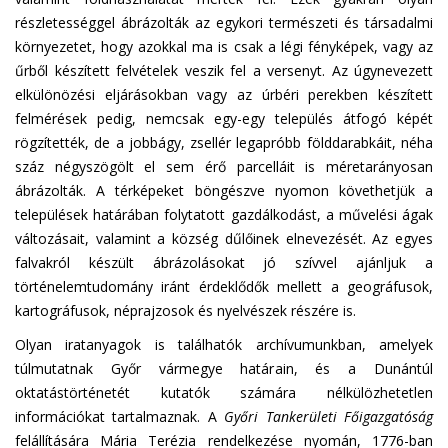
részletességgel ábrázolták az egykori természeti és társadalmi
környezetet, hogy azokkal ma is csak a légi fényképek, vagy az
űrből készített felvételek veszik fel a versenyt. Az úgynevezett
elkülönözési eljárásokban vagy az úrbéri perekben készített
felmérések pedig, nemcsak egy-egy település átfogó képét
rögzítették, de a jobbágy, zsellér legapróbb földdarabkáit, néha
száz négyszögölt el sem érő parcelláit is méretarányosan
ábrázolták. A térképeket böngészve nyomon követhetjük a
települések határában folytatott gazdálkodást, a művelési ágak
változásait, valamint a község dűlőinek elnevezését. Az egyes
falvakról készült ábrázolásokat jó szívvel ajánljuk a
történelemtudomány iránt érdeklődők mellett a geográfusok,
kartográfusok, néprajzosok és nyelvészek részére is.
Olyan iratanyagok is találhatók archívumunkban, amelyek
túlmutatnak Győr vármegye határain, és a Dunántúl
oktatástörténetét kutatók számára nélkülözhetetlen
információkat tartalmaznak. A
Győri Tankerületi Főigazgatóság
felállítására Mária Terézia rendelkezése nyomán, 1776-ban