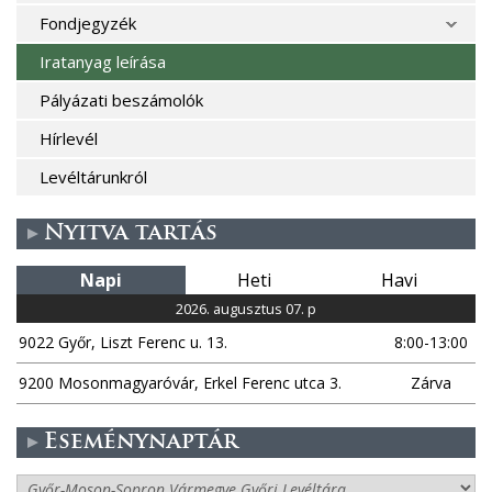
Fondjegyzék
Iratanyag leírása
Pályázati beszámolók
Hírlevél
Levéltárunkról
Nyitva tartás
Napi
Heti
Havi
2026. augusztus 07. p
9022 Győr, Liszt Ferenc u. 13.
8:00-13:00
9200 Mosonmagyaróvár, Erkel Ferenc utca 3.
Zárva
Eseménynaptár