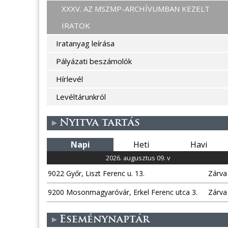
XXXV. AZ MSZMP-ARCHÍVUMBAN KEZELT
IRATOK
Iratanyag leírása
Pályázati beszámolók
Hírlevél
Levéltárunkról
Nyitva tartás
Napi
Heti
Havi
2026. augusztus 09. v
9022 Győr, Liszt Ferenc u. 13.
Zárva
9200 Mosonmagyaróvár, Erkel Ferenc utca 3.
Zárva
Eseménynaptár