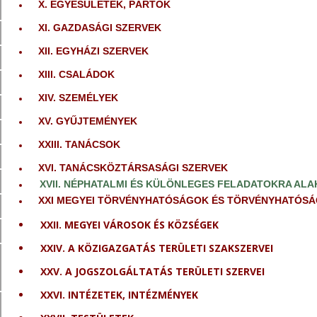
X. EGYESÜLETEK, PÁRTOK
XI. GAZDASÁGI SZERVEK
XII. EGYHÁZI SZERVEK
XIII. CSALÁDOK
XIV. SZEMÉLYEK
XV. GYŰJTEMÉNYEK
XXIII. TANÁCSOK
XVI. TANÁCSKÖZTÁRSASÁGI SZERVEK
XVII. NÉPHATALMI ÉS KÜLÖNLEGES FELADATOKRA ALA
XXI MEGYEI TÖRVÉNYHATÓSÁGOK ÉS TÖRVÉNYHATÓSÁ
XXII. MEGYEI VÁROSOK ÉS KÖZSÉGEK
XXIV. A KÖZIGAZGATÁS TERÜLETI SZAKSZERVEI
XXV. A JOGSZOLGÁLTATÁS TERÜLETI SZERVEI
XXVI. INTÉZETEK, INTÉZMÉNYEK