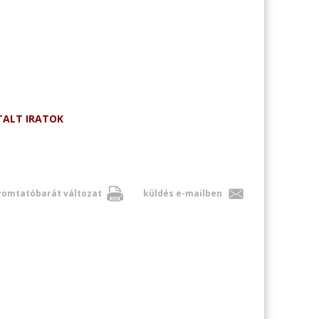
UTALT IRATOK
omtatóbarát változat
küldés e-mailben