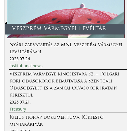
Veszprém Vármegyei Levéltár
Nyári zárvatartás az MNL Veszprém Vármegyei
Levéltárában
2026.07.24.
Institutional news
Veszprém vármegye kincsestára 52. – Polgári
kori olvasókörök bemutatása a Szentgáli
Olvasóegylet és a Zánkai Olvasókör iratain
keresztül
2026.07.21.
Treasury
Július hónap dokumentuma: Kékfestő
mintakártyák