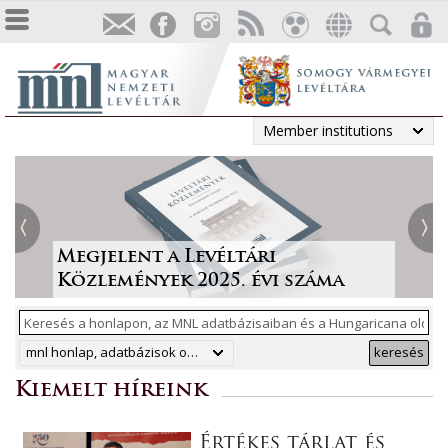
Member institutions
Tájékoztatás a Pest vármegyei
állami anyakönyvi
Irodalmi folyóiratok helyzete
Megjelent a Levéltári
„Lapidáris emlékek” a levéltári
másodpéldányok online
1986-ban
Közlemények 2025. évi száma
anyagban
ArchívNet 2026/2.
közzétételéről
mnl honlap, adatbázisok online, hungaricana
keresés
Kiemelt híreink
Értékes tárlat és