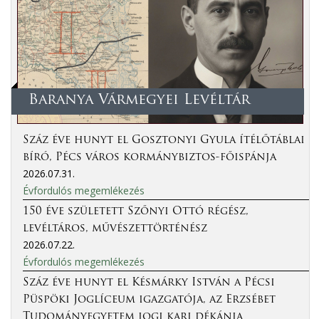
Baranya Vármegyei Levéltár
Száz éve hunyt el Gosztonyi Gyula ítélőtáblai
bíró, Pécs város kormánybiztos-főispánja
2026.07.31.
Évfordulós megemlékezés
150 éve született Szőnyi Ottó régész,
levéltáros, művészettörténész
2026.07.22.
Évfordulós megemlékezés
Száz éve hunyt el Késmárky István a Pécsi
Püspöki Joglíceum igazgatója, az Erzsébet
Tudományegyetem jogi kari dékánja