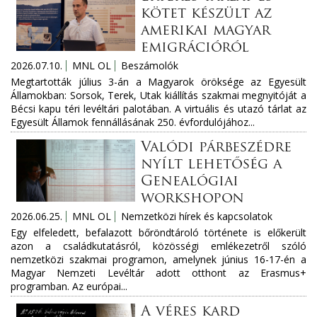
kötet készült az
amerikai magyar
emigrációról
2026.07.10.
MNL OL
Beszámolók
Megtartották július 3-án a Magyarok öröksége az Egyesült
Államokban: Sorsok, Terek, Utak kiállítás szakmai megnyitóját a
Bécsi kapu téri levéltári palotában. A virtuális és utazó tárlat az
Egyesült Államok fennállásának 250. évfordulójához...
Valódi párbeszédre
nyílt lehetőség a
Genealógiai
workshopon
2026.06.25.
MNL OL
Nemzetközi hírek és kapcsolatok
Egy elfeledett, befalazott bőröndtároló története is előkerült
azon a családkutatásról, közösségi emlékezetről szóló
nemzetközi szakmai programon, amelynek június 16-17-én a
Magyar Nemzeti Levéltár adott otthont az Erasmus+
programban. Az európai...
A véres kard