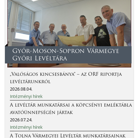
Győr-Moson-Sopron Vármegye
Győri Levéltára
„Valóságos kincsesbánya” – az ORF riportja
levéltárunkról
2026.08.04.
Intézményi hírek
A levéltár munkatársai a köpcsényi emléktábla
avatóünnepségén jártak
2026.07.24.
Intézményi hírek
A Tolna Vármegyei Levéltár munkatársainak