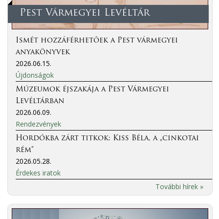
Pest Vármegyei Levéltár
Ismét hozzáférhetőek a Pest vármegyei
anyakönyvek
2026.06.15.
Újdonságok
Múzeumok éjszakája a Pest Vármegyei
Levéltárban
2026.06.09.
Rendezvények
Hordókba zárt titkok: Kiss Béla, a „cinkotai
rém”
2026.05.28.
Érdekes iratok
További hírek »