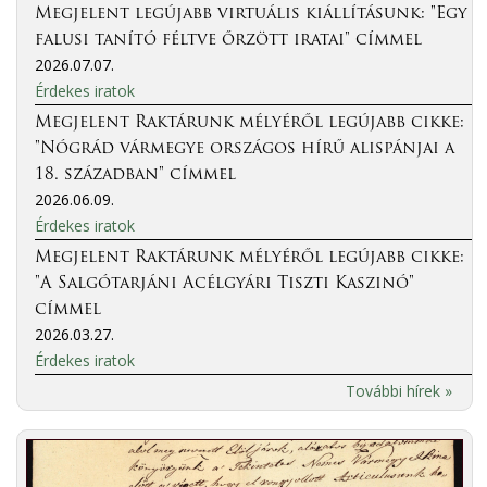
Megjelent legújabb virtuális kiállításunk: "Egy
falusi tanító féltve őrzött iratai" címmel
2026.07.07.
Érdekes iratok
Megjelent Raktárunk mélyéről legújabb cikke:
"Nógrád vármegye országos hírű alispánjai a
18. században" címmel
2026.06.09.
Érdekes iratok
Megjelent Raktárunk mélyéről legújabb cikke:
"A Salgótarjáni Acélgyári Tiszti Kaszinó"
címmel
2026.03.27.
Érdekes iratok
További hírek »