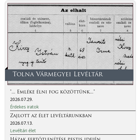
Tolna Vármegyei Levéltár
"... Emléke élni fog közöttünk..."
2026.07.29.
Érdekes iratok
Zajlott az élet levéltárunkban
2026.07.13.
Levéltári élet
Házak fertőtlenítése pestis idején