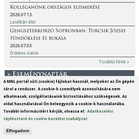
Kolléganőnk országos elismerése
2026.07.13.
Levéltári élet
Gengszterkorzó Sopronban: Turcsik József
tündöklése és bukása
2026.07.03.
Érdekes iratok
További hírek »
Eseménynaptár
A MNL portál süti (cookie) fájlokat használ, melyeket az Ön gépén
tárol a rendszer. A cookie-k személyek azonosítására nem
More events
alkalmasak, szolgáltatásaink biztosításához szükségesek. Az
oldal használatával Ön beleegyezik a cookie-k használatába.
MO
TU
WE
TH
FR
SA
SU
További információért kérjük, olvassa el:
Adatkezelési
1
2
tájékoztató és cookie kezelési szabályzat
3
4
5
6
7
8
9
Elfogadom
10
11
12
13
14
15
16