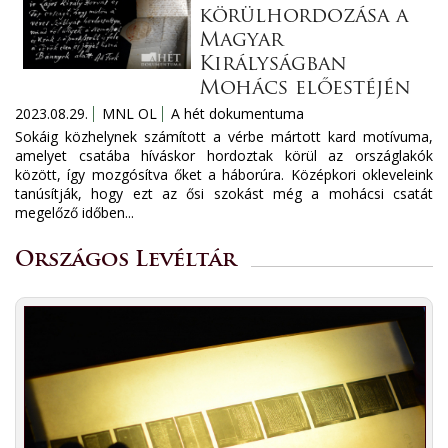
körülhordozása a
Magyar
Királyságban
Mohács előestéjén
2023.08.29.
MNL OL
A hét dokumentuma
Sokáig közhelynek számított a vérbe mártott kard motívuma,
amelyet csatába híváskor hordoztak körül az országlakók
között, így mozgósítva őket a háborúra. Középkori okleveleink
tanúsítják, hogy ezt az ősi szokást még a mohácsi csatát
megelőző időben...
Országos Levéltár