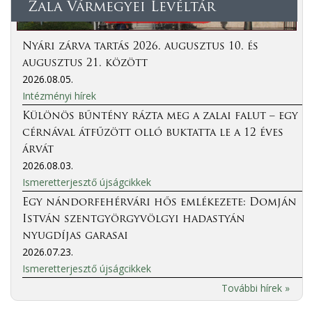
Zala Vármegyei Levéltár
Nyári zárva tartás 2026. augusztus 10. és
augusztus 21. között
2026.08.05.
Intézményi hírek
Különös bűntény rázta meg a zalai falut – egy
cérnával átfűzött olló buktatta le a 12 éves
árvát
2026.08.03.
Ismeretterjesztő újságcikkek
Egy nándorfehérvári hős emlékezete: Domján
István szentgyörgyvölgyi hadastyán
nyugdíjas garasai
2026.07.23.
Ismeretterjesztő újságcikkek
További hírek »