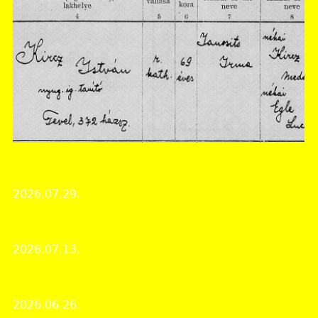
Tolna Vármegyei Levéltár
"... Emléke élni fog közöttünk..."
2026.07.29.
Érdekes iratok
Zajlott az élet levéltárunkban
2026.07.13.
Levéltári élet
Házak fertőtlenítése pestis idején
2026.06.26.