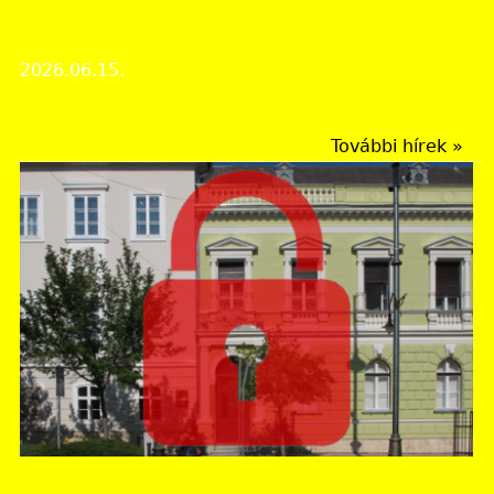
Rendezvények
Múzeumok Éjszakája a levéltárban
2026.06.15.
Rendezvények
További hírek »
Zala Vármegyei Levéltár