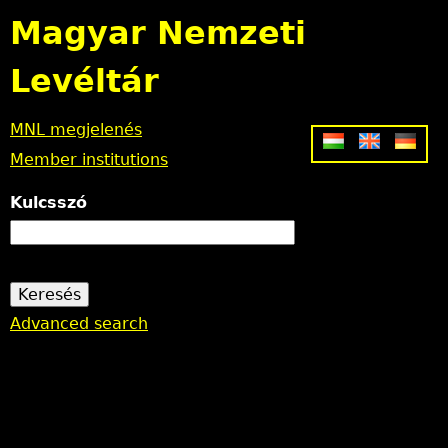
Jump to navigation
Magyar Nemzeti
Levéltár
MNL megjelenés
Member institutions
Kulcsszó
Advanced search