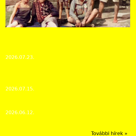
Fejér Vármegyei Levéltár
Kutató- és a személyes ügyfélszolgálat nyári
zárvatartása
2026.07.23.
Intézményi hírek
Kardfogú nagymacskák, őslovak és őszsiráfok a
csákvári Esterházy -barlangból
2026.07.15.
Érdekes iratok
Múzeumok Éjszakája 2026
2026.06.12.
Rendezvények
További hírek »