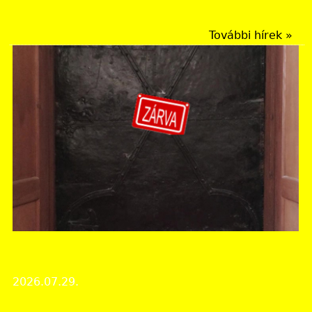
Érdekes iratok
További hírek »
Borsod-Abaúj-Zemplén Vármegyei Levéltár
NYÁRI ZÁRVATARTÁS
2026.07.29.
Intézményi hírek