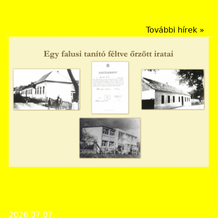
Rendezvények
További hírek »
Nógrád Vármegyei Levéltár
Megjelent legújabb virtuális kiállításunk: "Egy falusi
tanító féltve őrzött iratai" címmel
2026.07.07.