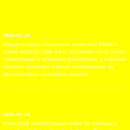
További hírek »
Irodalmi folyóiratok helyzete
1986-ban
2026.07.30.
Magyarországon köztudottan széles körű folyóirat-
kiadás zajlott és zajlik ma is. Az irodalmi lapok fontos
részét képezik a műveltség terjesztésére, a kulturális
színvonal emelésére irányuló törekvéseknek. Az
államszocialista korszakban alapvető...
Megjelent a Levéltári
Közlemények 2025. évi száma
2026.07.24.
A legrégibb levéltári szakperiodika 96. évfolyama