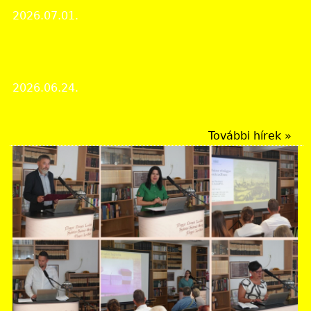
2026.07.01.
Rendezvények
A 2026. évi Múzeumok Éjszakája a Magyar Nemzeti
Levéltár Vas Vármegyei Levéltárában
2026.06.24.
Rendezvények
További hírek »