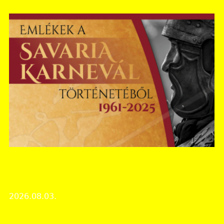
Vas Vármegyei Levéltár
KIÁLLÍTÁS │ Emlékek a Savaria Karnevál
történetéből (1961-2025)
2026.08.03.
Rendezvények
Szent Márton esték