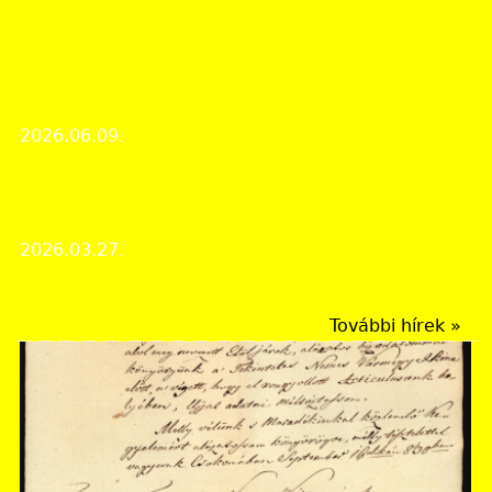
Érdekes iratok
Megjelent Raktárunk mélyéről legújabb cikke:
"Nógrád vármegye országos hírű alispánjai a 18.
században" címmel
2026.06.09.
Érdekes iratok
Megjelent Raktárunk mélyéről legújabb cikke: "A
Salgótarjáni Acélgyári Tiszti Kaszinó" címmel
2026.03.27.
Érdekes iratok
További hírek »