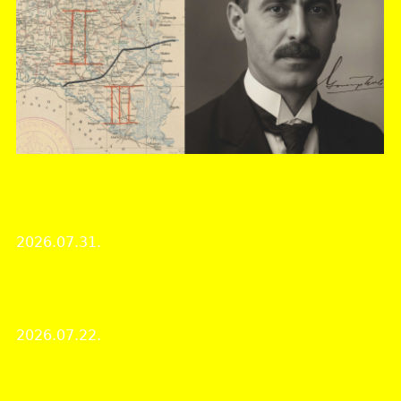
Baranya Vármegyei Levéltár
Száz éve hunyt el Gosztonyi Gyula ítélőtáblai bíró,
Pécs város kormánybiztos-főispánja
2026.07.31.
Évfordulós megemlékezés
150 éve született Szőnyi Ottó régész, levéltáros,
művészettörténész
2026.07.22.
Évfordulós megemlékezés
Száz éve hunyt el Késmárky István a Pécsi Püspöki