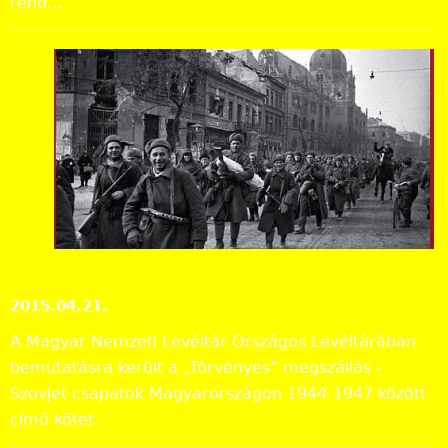
rend...
Kön
yvb
em
utat
ó:
„Tör
vén
yes
” megszállás
Kiadványok, bemutatók
2015.04.21.
A Magyar Nemzeti Levéltár Országos Levéltárában
bemutatásra került a „Törvényes” megszállás -
Szovjet csapatok Magyarországon 1944-1947 között
című kötet.