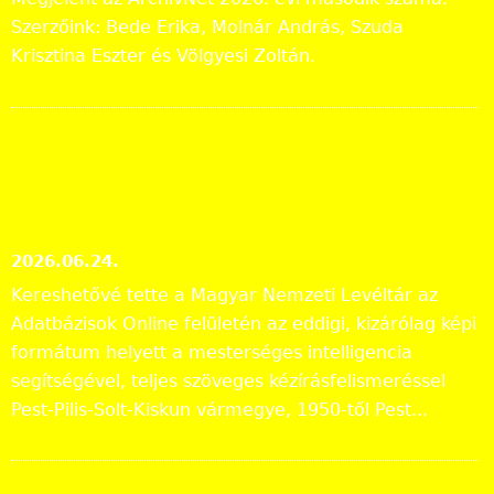
Szerzőink: Bede Erika, Molnár András, Szuda
Krisztina Eszter és Völgyesi Zoltán.
Tájékoztatás a Pest vármegyei
állami anyakönyvi
másodpéldányok online
közzétételéről
2026.06.24.
Kereshetővé tette a Magyar Nemzeti Levéltár az
Adatbázisok Online felületén az eddigi, kizárólag képi
formátum helyett a mesterséges intelligencia
segítségével, teljes szöveges kézírásfelismeréssel
Pest-Pilis-Solt-Kiskun vármegye, 1950-től Pest...