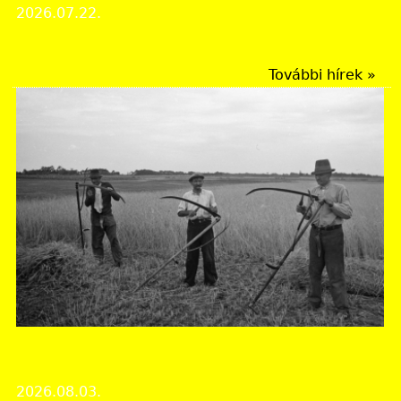
2026.07.22.
Intézményi hírek
További hírek »
Jász-Nagykun-Szolnok Vármegyei Levéltár
Aszályos évek nehézségei egy megszállt országban
2026.08.03.