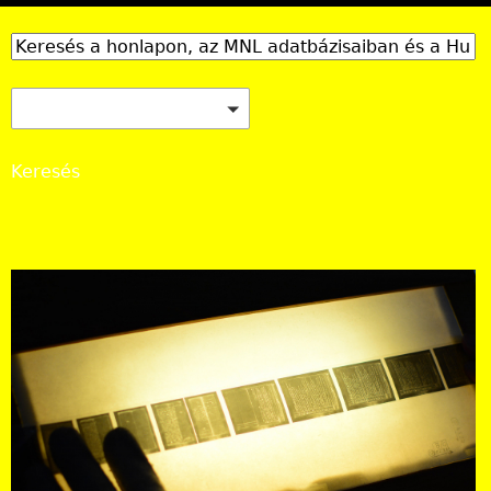
MNL honlap, Adatbázisok Online, Hungaricana
Keresés
Országos Levéltár