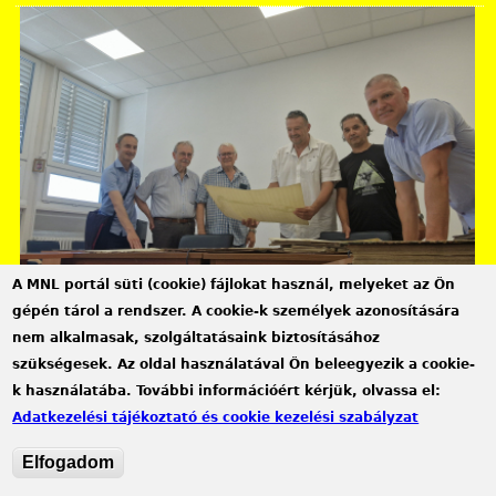
A MNL portál süti (cookie) fájlokat használ, melyeket az Ön
gépén tárol a rendszer. A cookie-k személyek azonosítására
Győr-Moson-Sopron Vármegye Győri Levéltára
nem alkalmasak, szolgáltatásaink biztosításához
„Valóságos kincsesbánya” – az ORF riportja
szükségesek. Az oldal használatával Ön beleegyezik a cookie-
levéltárunkról
k használatába. További információért kérjük, olvassa el:
2026.08.04.
Adatkezelési tájékoztató és cookie kezelési szabályzat
Intézményi hírek
Elfogadom
A levéltár munkatársai a köpcsényi emléktábla