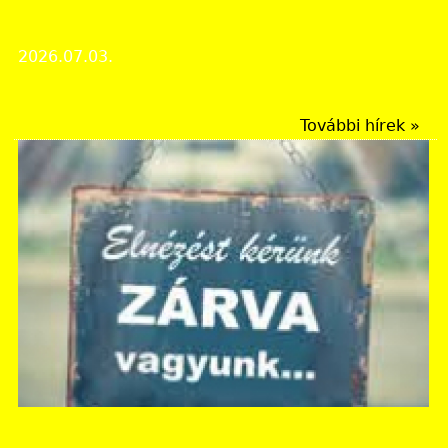
Joglíceum igazgatója, az Erzsébet
Tudományegyetem jogi kari dékánja
2026.07.03.
Évfordulós megemlékezés
További hírek »
Heves Vármegyei Levéltár