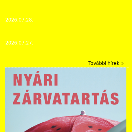
Érdekes iratok
Tálas 100
2026.07.28.
Rendezvények
150 éves Jász-Nagykun-Szolnok vármegye
2026.07.27.
Rendezvények
További hírek »