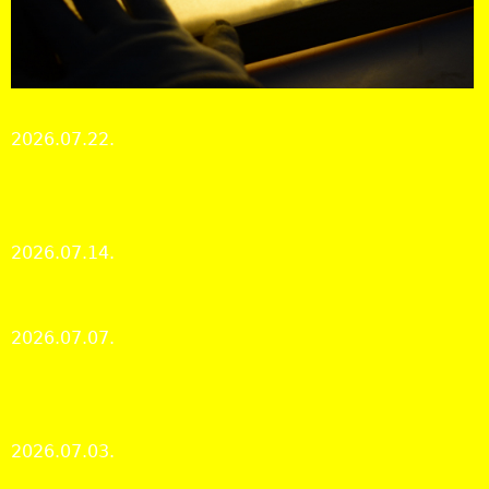
Tájékoztató a mikrofilmek kutatásának rendjéről
2026.07.22.
Kutatószolgálat
A rövid távú Erasmus+ mobilitási program párizsi
állomása
2026.07.14.
Nemzetközi hírek és kapcsolatok
Nyári zárvatartás | Summer break
2026.07.07.
Kutatószolgálat
Heroikus küzdelmek a rekkenő hőségben az MLE
Labdarúgó Kupán
2026.07.03.
Levéltári élet