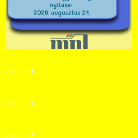
Csongrád-Csanád Vármegyei Levéltár
MNL CSCSVL nyári zárvatartás
2026.08.03.
Intézményi hírek
Emberség Díjban részesült a csongrádi holokauszt-
emlékkötetben közreműködő diákcsoport
2026.06.30.
Rendezvények
Vásárhelyi Történeti Kalendárium – Kovács István
könyvbemutatója a hódmezővásárhelyi levéltárban
2026.06.02.