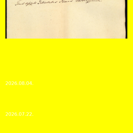
Somogy Vármegyei Levéltár
A hónap dokumentuma 2026 augusztusában:
Használták-e a szőlőhegyi artikulusokat? A
csokonyai szőlőhegyi statútum elhasználódott
példányának pótlása 1830-ból
2026.08.04.
A Hónap dokumentuma
A rövid távú Erasmus+ mobilitási program párizsi
állomása
2026.07.22.
Intézményi hírek
Nyári bezárás: 2026. augusztus 10 - 21.