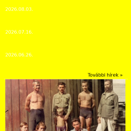
A kutató- és ügyfélszolgálat nyári zárvatartása
2026.08.03.
Intézményi hírek
Nyugdíjasok látogatása a levéltárban
2026.07.16.
Intézményi hírek
A hór-völgyi Suba-lyuk titkai
2026.06.26.
A hónap dokumentuma
További hírek »