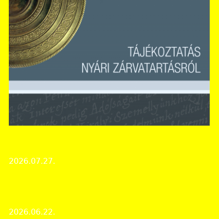
Bács-Kiskun Vármegyei Levéltár
Nyári zárvatartás!
2026.07.27.
Intézményi hírek
Képes beszámoló a Múzeumok Éjszakája
rendezvényről
2026.06.22.