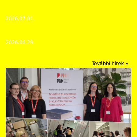
Manczikovics Pál vármegyei tisztviselő ingóságainak
leltára
2026.07.01.
A hónap dokumentuma
Köztisztviselők napja miatti zárva tartás!
2026.06.29.
Intézményi hírek
További hírek »