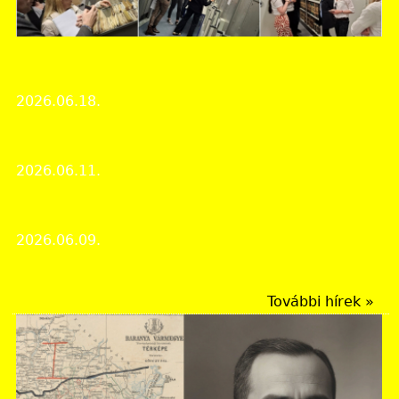
Békés Vármegyei Levéltár
Erasmus+ út Szlovéniába
2026.06.18.
Hírek
Konferencia Mohácsról Gyulán
2026.06.11.
Rendezvények
Múzeumok éjszakája 2026
2026.06.09.
Rendezvények
További hírek »