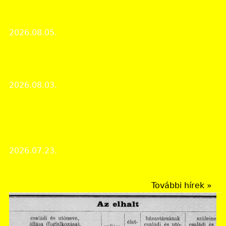
Nyári zárva tartás 2026. augusztus 10. és
augusztus 21. között
2026.08.05.
Intézményi hírek
Különös bűntény rázta meg a zalai falut – egy
cérnával átfűzött olló buktatta le a 12 éves árvát
2026.08.03.
Ismeretterjesztő újságcikkek
Egy nándorfehérvári hős emlékezete: Domján
István szentgyörgyvölgyi hadastyán nyugdíjas
garasai
2026.07.23.
Ismeretterjesztő újságcikkek
További hírek »