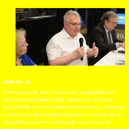
Egy
rem
ek
em
ber
küz
del
mes
életéről írt kötetet Várszegi Asztrik
Beszámolók
2026.06.24.
A kommunisták által meghurcolt Legányi Norbert
pannonhalmi főapát életét dolgozta fel Várszegi
Asztrik OSB, emeritus pannonhalmi főapát, a kötetet
a Bécsi kapu téri levéltári palotában mutatták be. A
könyvből egyszerre ismerhetjük meg a bencés