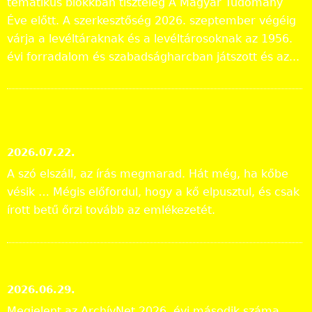
tematikus blokkban tiszteleg A Magyar Tudomány
Éve előtt. A szerkesztőség 2026. szeptember végéig
várja a levéltáraknak és a levéltárosoknak az 1956.
évi forradalom és szabadságharcban játszott és az...
„Lapidáris emlékek” a levéltári
anyagban
2026.07.22.
A szó elszáll, az írás megmarad. Hát még, ha kőbe
vésik … Mégis előfordul, hogy a kő elpusztul, és csak
írott betű őrzi tovább az emlékezetét.
ArchívNet 2026/2.
2026.06.29.
Megjelent az ArchívNet 2026. évi második száma.