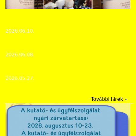
Szabolcs-Szatmár-Bereg Vármegyei Levéltár
VII. Helytörténet és családkutatók konferenciája
2026.06.10.
Rendezvények
Családfát kutatni iskolásként is lehet
2026.06.08.
Levéltári élet
Pályázati felhívás
2026.05.27.
Újdonságok
További hírek »