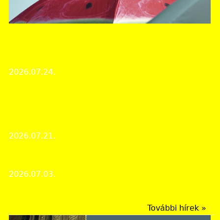
Veszprém Vármegyei Levéltár
Nyári zárvatartás az MNL Veszprém Vármegyei
Levéltárában
2026.07.24.
Institutional news
Veszprém vármegye kincsestára 52. – Polgári kori
olvasókörök bemutatása a Szentgáli Olvasóegylet
és a Zánkai Olvasókör iratain keresztül
2026.07.21.
Treasury
Július hónap dokumentuma: Kékfestő mintakártyák
2026.07.03.
A hónap dokumentuma
További hírek »