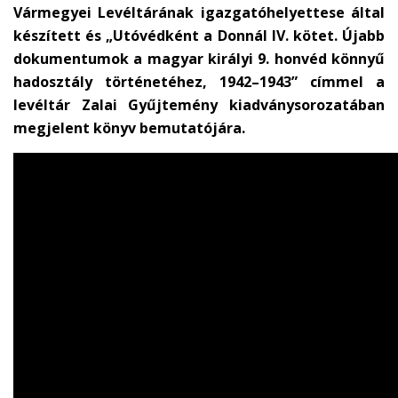
Vármegyei Levéltárának igazgatóhelyettese által
készített és „Utóvédként a Donnál IV. kötet. Újabb
dokumentumok a magyar királyi 9. honvéd könnyű
hadosztály történetéhez, 1942–1943” címmel a
levéltár Zalai Gyűjtemény kiadványsorozatában
megjelent könyv bemutatójára.