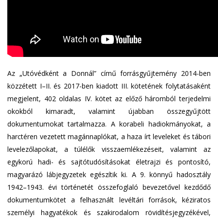
Az „Utóvédként a Donnál” című forrásgyűjtemény 2014-ben
közzétett I–II. és 2017-ben kiadott III. kötetének folytatásaként
megjelent, 402 oldalas IV. kötet az előző háromból terjedelmi
okokból kimaradt, valamint újabban összegyűjtött
dokumentumokat tartalmazza. A korabeli hadiokmányokat, a
harctéren vezetett magánnaplókat, a haza írt leveleket és tábori
levelezőlapokat, a túlélők visszaemlékezéseit, valamint az
egykorú hadi- és sajtótudósításokat életrajzi és pontosító,
magyarázó lábjegyzetek egészítik ki. A 9. könnyű hadosztály
1942–1943. évi történetét összefoglaló bevezetővel kezdődő
dokumentumkötet a felhasznált levéltári források, kéziratos
személyi hagyatékok és szakirodalom rövidítésjegyzékével,