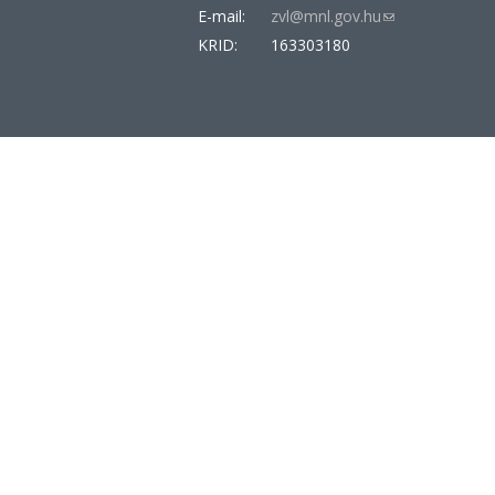
E-mail:
zvl@mnl.gov.hu
(link
sends
KRID:
163303180
e-
mail)