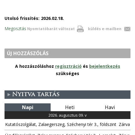
Utolsó frissítés:
2026.02.18.
Megosztás
Nyomtatóbarát változat
küldés e-mailben
ÚJ HOZZÁSZÓLÁS
A hozzászóláshoz
regisztráció
és
bejelentkezés
szükséges
Nyitva tartás
Napi
Heti
Havi
2026. augusztus 09. v
Kutatószolgálat, Zalaegerszeg, Széchenyi tér 3., földszint
Zárva