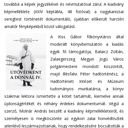
továbbá a képek jegyzékével és névmutatóval zárul. A kiadvány
képmelléklete (XXIV képtábla, 48 fotóval) a nagykanizsai
seregtest történetét dokumentáló, újabban előkerült harctéri
amatőr fényképekből közöl válogatást.
A Kiss Gábor főkönyvtáros által
moderált könyvbemutatón a kiadás
egyik fő támogatója, Balaicz Zoltán,
Zalaegerszeg Megyei Jogú Város
polgármestere mondott köszöntőt,
majd Illésfalvi Péter hadtörténész, a
Hadtörténeti Intézet és Múzeum
tudományos munkatársa, a könyv
szakmai lektora ismertette a kötet tartalmát, kiemelve annak
újdonságértékét és néhány érdekes dokumentumát. Végül a
szerző, Molnár András beszélt a kiadvány képmellékleteiről, és
személyesen is megköszönte az egykori zalai honvédtisztek
jelenlévő leszármazottainak, hogy rendelkezésére bocsátották a