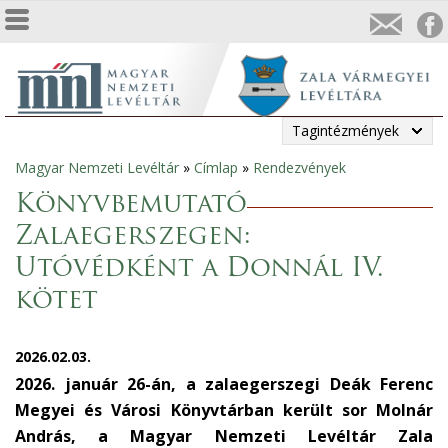
Tagintézmények
Magyar Nemzeti Levéltár
»
Címlap
»
Rendezvények
Jelenlegi
Könyvbemutató
hely
Zalaegerszegen:
Utóvédként a Donnál IV.
kötet
2026.02.03.
2026. január 26-án, a zalaegerszegi Deák Ferenc
Megyei és Városi Könyvtárban került sor Molnár
András, a Magyar Nemzeti Levéltár Zala