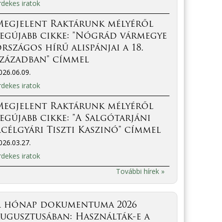
rdekes iratok
Megjelent Raktárunk mélyéről
egújabb cikke: "Nógrád vármegye
rszágos hírű alispánjai a 18.
században" címmel
026.06.09.
rdekes iratok
Megjelent Raktárunk mélyéről
egújabb cikke: "A Salgótarjáni
célgyári Tiszti Kaszinó" címmel
026.03.27.
rdekes iratok
További hírek »
A hónap dokumentuma 2026
ugusztusában: Használták-e a