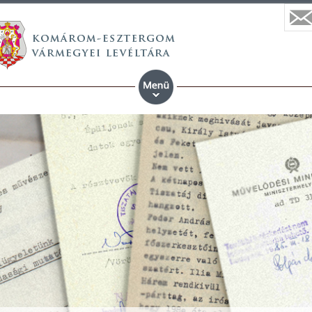
 vármegyei állami anyaköny