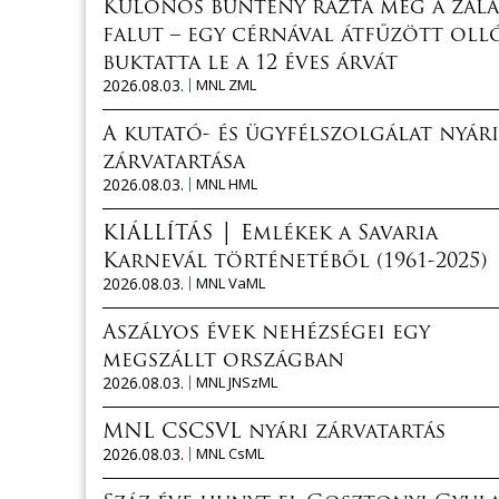
Különös bűntény rázta meg a zala
falut – egy cérnával átfűzött oll
buktatta le a 12 éves árvát
2026.08.03.
MNL ZML
A kutató- és ügyfélszolgálat nyári
zárvatartása
2026.08.03.
MNL HML
KIÁLLÍTÁS │ Emlékek a Savaria
Karnevál történetéből (1961-2025)
2026.08.03.
MNL VaML
Aszályos évek nehézségei egy
megszállt országban
2026.08.03.
MNL JNSzML
MNL CSCSVL nyári zárvatartás
2026.08.03.
MNL CsML