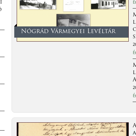
É
i
ó
l
o
Nógrád Vármegyei Levéltár
2
É
l
A
2
É
a