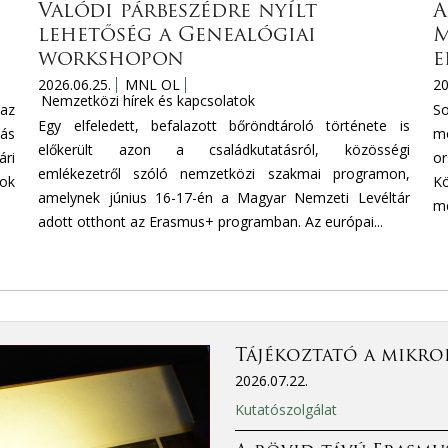
Valódi párbeszédre nyílt
A
lehetőség a Genealógiai
M
workshopon
e
2026.06.25.
MNL OL
20
Nemzetközi hírek és kapcsolatok
az
S
Egy elfeledett, befalazott bőröndtároló története is
tás
mo
előkerült azon a családkutatásról, közösségi
ri
or
emlékezetről szóló nemzetközi szakmai programon,
mok
Kö
amelynek június 16-17-én a Magyar Nemzeti Levéltár
mé
adott otthont az Erasmus+ programban. Az európai...
Tájékoztató a mikro
2026.07.22.
Kutatószolgálat