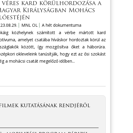
 véres kard körülhordozása a
agyar Királyságban Mohács
lőestéjén
23.08.29.
MNL OL
A hét dokumentuma
okáig közhelynek számított a vérbe mártott kard
tívuma, amelyet csatába híváskor hordoztak körül az
száglakók között, így mozgósítva őket a háborúra.
zépkori okleveleink tanúsítják, hogy ezt az ősi szokást
g a mohácsi csatát megelőző időben...
filmek kutatásának rendjéről