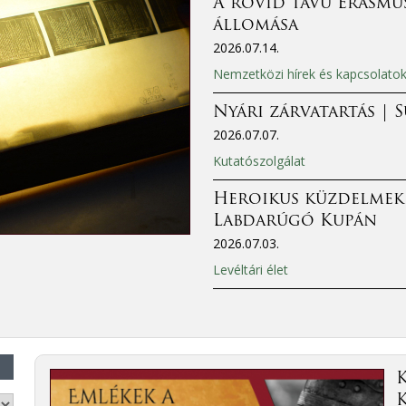
A rövid távú Erasmus
állomása
2026.07.14.
Nemzetközi hírek és kapcsolato
Nyári zárvatartás | 
2026.07.07.
Kutatószolgálat
Heroikus küzdelmek
Labdarúgó Kupán
2026.07.03.
Levéltári élet
K
K