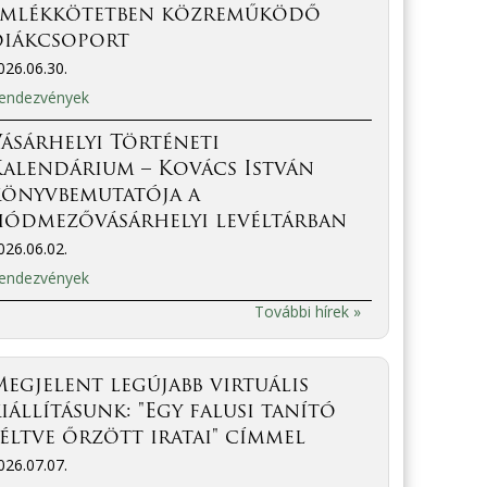
emlékkötetben közreműködő
diákcsoport
026.06.30.
endezvények
ásárhelyi Történeti
Kalendárium – Kovács István
könyvbemutatója a
hódmezővásárhelyi levéltárban
026.06.02.
endezvények
További hírek »
egjelent legújabb virtuális
iállításunk: "Egy falusi tanító
éltve őrzött iratai" címmel
026.07.07.