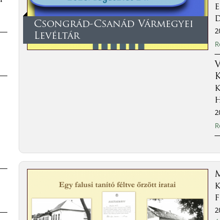
Csongrád-Csanád Vármegyei
2
Levéltár
R
V
2
R
M
k
f
2