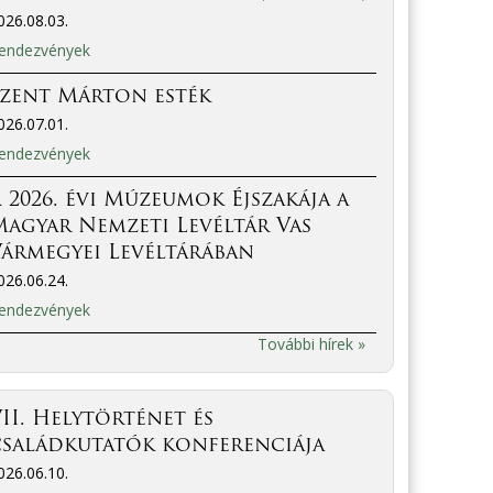
026.08.03.
endezvények
Szent Márton esték
026.07.01.
endezvények
 2026. évi Múzeumok Éjszakája a
agyar Nemzeti Levéltár Vas
ármegyei Levéltárában
026.06.24.
endezvények
További hírek »
II. Helytörténet és
családkutatók konferenciája
026.06.10.