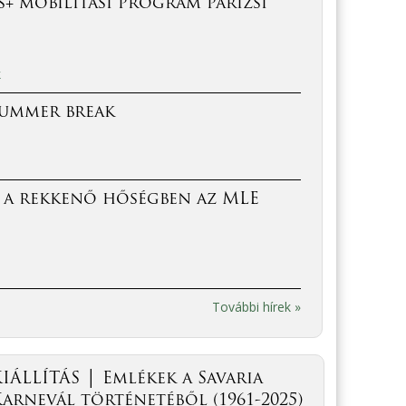
+ mobilitási program párizsi
k
Summer break
 a rekkenő hőségben az MLE
További hírek »
IÁLLÍTÁS │ Emlékek a Savaria
arnevál történetéből (1961-2025)