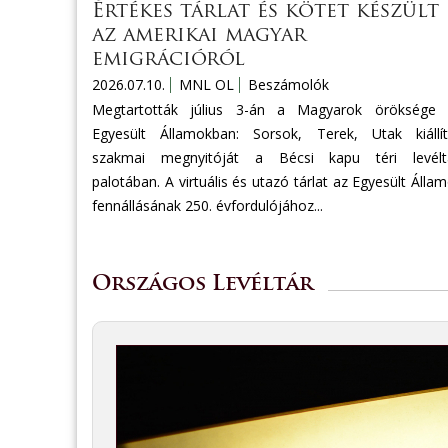
Értékes tárlat és kötet készült
az amerikai magyar
emigrációról
2026.07.10.
MNL OL
Beszámolók
Megtartották július 3-án a Magyarok öröksége 
Egyesült Államokban: Sorsok, Terek, Utak kiállí
szakmai megnyitóját a Bécsi kapu téri levéltá
palotában. A virtuális és utazó tárlat az Egyesült Álla
fennállásának 250. évfordulójához...
Országos Levéltár