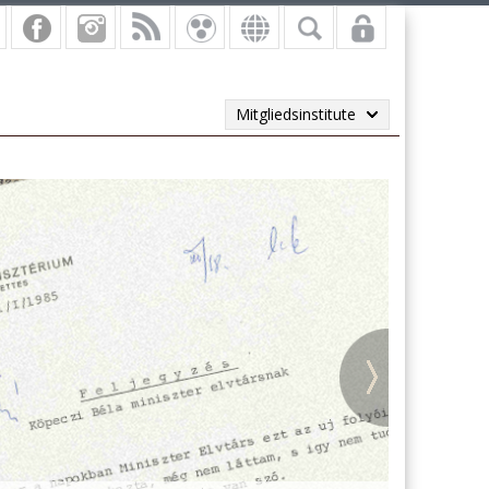
Mitgliedsinstitute
vi másodpéldányok