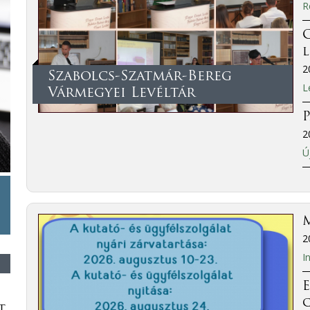
R
C
2
Szabolcs-Szatmár-Bereg
L
Vármegyei Levéltár
P
2
Ú
M
2
I
E
t