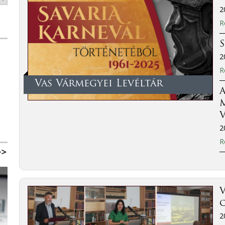
2
R
2
R
Vas Vármegyei Levéltár
A
M
V
2
R
V
2