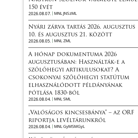
150 évét
2026.08.07.
MNL JNSzML
Nyári zárva tartás 2026. augusztus
10. és augusztus 21. között
2026.08.05.
MNL ZML
A hónap dokumentuma 2026
augusztusában: Használták-e a
szőlőhegyi artikulusokat? A
csokonyai szőlőhegyi statútum
elhasználódott példányának
pótlása 1830-ból
2026.08.04.
MNL SML
„Valóságos kincsesbánya” – az ORF
riportja levéltárunkról
2026.08.04.
MNL GyMSMGyL