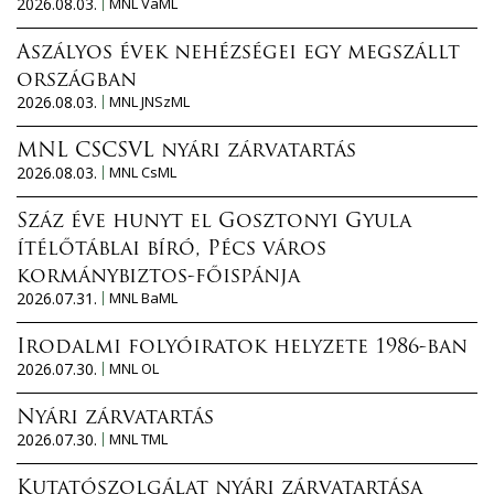
2026.08.03.
MNL VaML
Aszályos évek nehézségei egy megszállt
országban
2026.08.03.
MNL JNSzML
MNL CSCSVL nyári zárvatartás
2026.08.03.
MNL CsML
Száz éve hunyt el Gosztonyi Gyula
ítélőtáblai bíró, Pécs város
kormánybiztos-főispánja
2026.07.31.
MNL BaML
Irodalmi folyóiratok helyzete 1986-ban
2026.07.30.
MNL OL
Nyári zárvatartás
2026.07.30.
MNL TML
Kutatószolgálat nyári zárvatartása