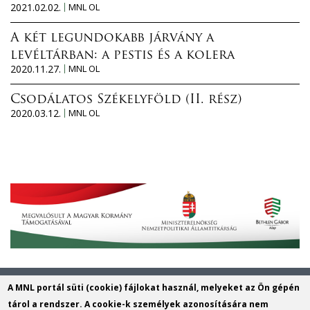
2021.02.02.
MNL OL
A két legundokabb járvány a
levéltárban: a pestis és a kolera
2020.11.27.
MNL OL
Csodálatos Székelyföld (II. rész)
2020.03.12.
MNL OL
Magyar Nemzeti Levéltár Veszprém
A MNL portál süti (cookie) fájlokat használ, melyeket az Ön gépén
Vármegyei Levéltára
tárol a rendszer. A cookie-k személyek azonosítására nem