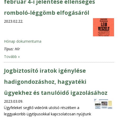
február 4-i jelentése ellenséges
romboló-léggömb elfogásáról
2023.02.22.
Hónap dokumentuma
Típus:
Hír
Tovább »
Jogbiztosító iratok igénylése
hadigondozáshoz, hagyatéki
ügyekhez és tanulóidő igazolásához
2023.03.09.
Ügyfeleket segítő videónk utolsó részében a
leggyakoribb ügytípusokkal kapcsolatosan nyújtunk