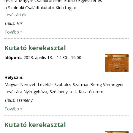
részt a Magyar Családtörténet-kutató Egyesület és
a Szolnoki Családfakutató Klub tagjai.
Levéltári élet
Típus:
Hír
Tovább »
Kutató kerekasztal
Időpont:
2023. április 13. -
14:30
-
16:00
Helyszín:
Magyar Nemzeti Levéltár Szabolcs-Szatmár-Bereg Vármegyei
Levéltára Nyíregyháza, Széchenyi u. 4. Kutatóterem
Típus:
Esemény
Tovább »
Kutató kerekasztal