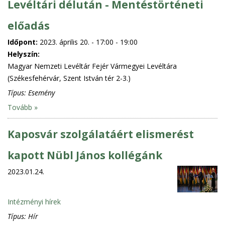
Levéltári délután - Mentéstörténeti
előadás
Időpont:
2023. április 20. -
17:00
-
19:00
Helyszín:
Magyar Nemzeti Levéltár Fejér Vármegyei Levéltára
(Székesfehérvár, Szent István tér 2-3.)
Típus:
Esemény
Tovább »
Kaposvár szolgálatáért elismerést
kapott Nübl János kollégánk
2023.01.24.
Intézményi hírek
Típus:
Hír