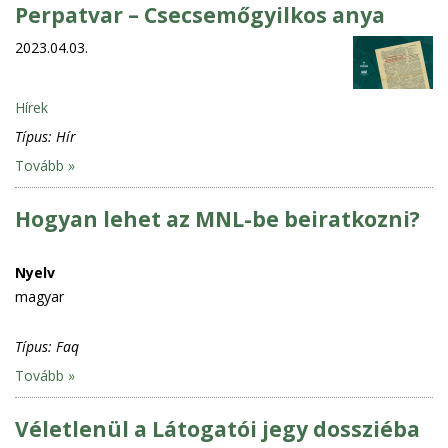
Perpatvar – Csecsemőgyilkos anya
2023.04.03.
Hírek
Típus:
Hír
Tovább »
Hogyan lehet az MNL-be beiratkozni?
Nyelv
magyar
Típus:
Faq
Tovább »
Véletlenül a Látogatói jegy dossziéba