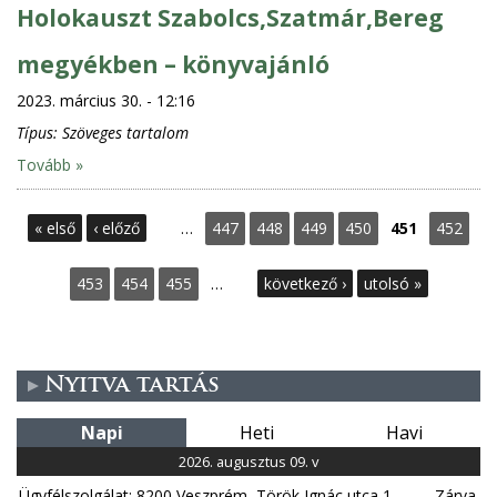
Holokauszt Szabolcs,Szatmár,Bereg
megyékben – könyvajánló
2023. március 30. - 12:16
Típus:
Szöveges tartalom
Tovább »
O
« első
‹ előző
…
447
448
449
450
451
452
l
453
454
455
…
következő ›
utolsó »
d
a
Nyitva tartás
l
Napi
Heti
Havi
a
2026. augusztus 09. v
Ügyfélszolgálat: 8200 Veszprém, Török Ignác utca 1.
Zárva