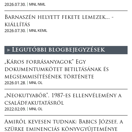
2026.07.30.
MNL NML
Barnaszén helyett fekete lemezek... -
kiállítás
2026.07.30.
MNL KEML
Legutóbbi blogbejegyzések
„Káros forrásanyagok” Egy
dokumentumkötet betiltásának és
megsemmisítésének története
2026.01.28.
MNL OL
„Neokutyabőr”. 1987-es ellenvélemény a
családfakutatásról
2022.02.09.
MNL OL
Amiről kevesen tudnak: Babics József, a
szürke eminenciás könyvgyűjteménye