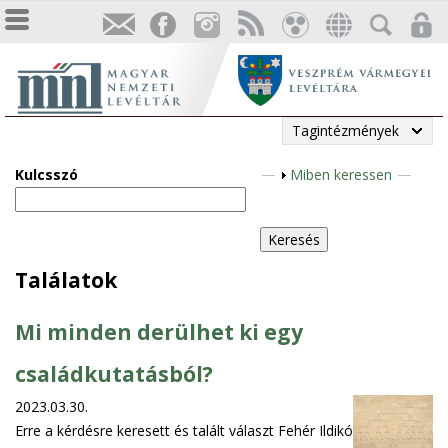
Tagintézmények
Kulcsszó
M
Miben keressen
e
g
j
e
Találatok
l
e
Mi minden derülhet ki egy
n
í
családkutatásból?
t
2023.03.30.
é
Erre a kérdésre keresett és talált választ Fehér Ildikó
s