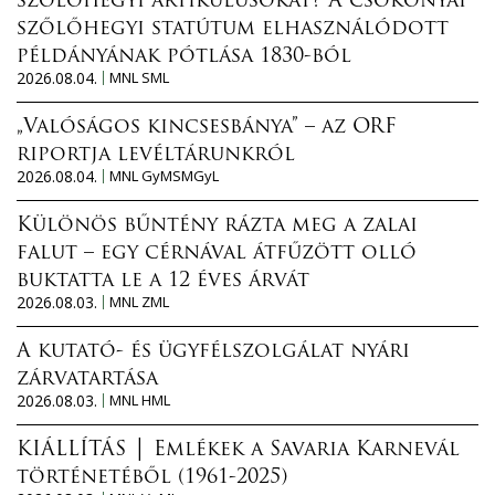
szőlőhegyi artikulusokat? A csokonyai
szőlőhegyi statútum elhasználódott
példányának pótlása 1830-ból
2026.08.04.
MNL SML
„Valóságos kincsesbánya” – az ORF
riportja levéltárunkról
2026.08.04.
MNL GyMSMGyL
Különös bűntény rázta meg a zalai
falut – egy cérnával átfűzött olló
buktatta le a 12 éves árvát
2026.08.03.
MNL ZML
A kutató- és ügyfélszolgálat nyári
zárvatartása
2026.08.03.
MNL HML
KIÁLLÍTÁS │ Emlékek a Savaria Karnevál
történetéből (1961-2025)