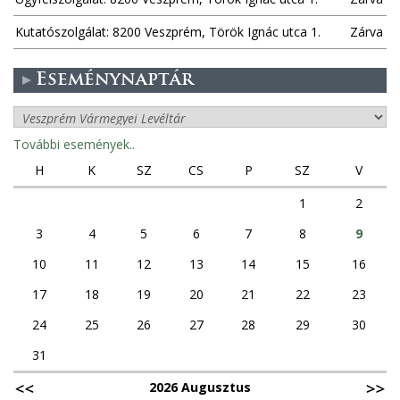
k
Kutatószolgálat: 8200 Veszprém, Török Ignác utca 1.
Zárva
Eseménynaptár
További események..
H
K
SZ
CS
P
SZ
V
1
2
3
4
5
6
7
8
9
10
11
12
13
14
15
16
17
18
19
20
21
22
23
24
25
26
27
28
29
30
31
2026 Augusztus