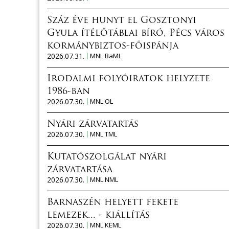
Száz éve hunyt el Gosztonyi
Gyula ítélőtáblai bíró, Pécs város
kormánybiztos-főispánja
2026.07.31.
MNL BaML
Irodalmi folyóiratok helyzete
1986-ban
2026.07.30.
MNL OL
Nyári zárvatartás
2026.07.30.
MNL TML
Kutatószolgálat nyári
zárvatartása
2026.07.30.
MNL NML
Barnaszén helyett fekete
lemezek... - kiállítás
2026.07.30.
MNL KEML