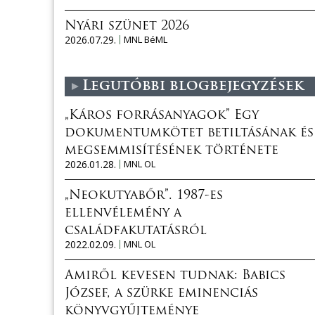
Nyári szünet 2026
2026.07.29.
MNL BéML
Legutóbbi blogbejegyzések
„Káros forrásanyagok” Egy
dokumentumkötet betiltásának és
megsemmisítésének története
2026.01.28.
MNL OL
„Neokutyabőr”. 1987-es
ellenvélemény a
családfakutatásról
2022.02.09.
MNL OL
Amiről kevesen tudnak: Babics
József, a szürke eminenciás
könyvgyűjteménye