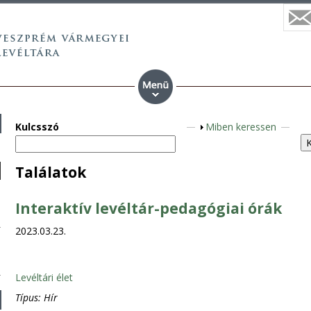
Kulcsszó
M
Miben keressen
e
g
Találatok
j
e
Interaktív levéltár-pedagógiai órák
l
e
2023.03.23.
n
í
t
Levéltári élet
é
Típus:
Hír
s