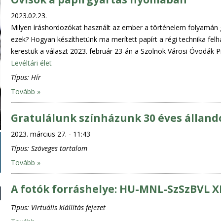
2023.02.23.
Milyen íráshordozókat használt az ember a történelem folyamán 
ezek? Hogyan készíthetünk ma merített papírt a régi technika fel
kerestük a választ 2023. február 23-án a Szolnok Városi Óvodák Pi
Levéltári élet
Típus:
Hír
Tovább »
Gratulálunk színházunk 30 éves álland
2023. március 27. - 11:43
Típus:
Szöveges tartalom
Tovább »
A fotók forráshelye: HU-MNL-SzSzBVL XII
Típus:
Virtuális kiállítás fejezet