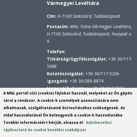
Vármegyei Levéltára
Cím:
H-7100 Szekszárd, Tudásközpont
Postacím:
MNL Tolna Vármegyei Levéltára,
H-7100 Szekszárd, Tudásközpont, Hunyadi u.
9.
Telefon:
Titkárság/ügyfélszolgálat:
+36 30/117-
5088
Kutatószolgálat:
+36 30/117-5206
I
gazgató:
+36 30/289-8874
Igazgatóhelyettes:
+36 30/117-5156
A MNL portál süti (cookie) fájlokat használ, melyeket az Ön gépén
Hivatali kapu
tárol a rendszer. A cookie-k személyek azonosítására nem
KRID: 567314100
alkalmasak, szolgáltatásaink biztosításához szükségesek. Az
Központi Érkeztetési Rendszer (KÉR)
oldal használatával Ön beleegyezik a cookie-k használatába.
azonosító: MNL TVL
További információért kérjük, olvassa el:
Adatkezelési
KRID: 113809158
tájékoztató és cookie kezelési szabályzat