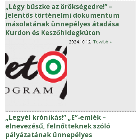
„Légy büszke az örökségedre!” –
Jelentős történelmi dokumentum
másolatának ünnepélyes átadása
Kurdon és Keszőhidegkúton
2024.10.12.
Tovább »
„Legyél krónikás!” „E”-emlék –
elnevezésű, felnőtteknek szóló
pályázatának ünnepélyes