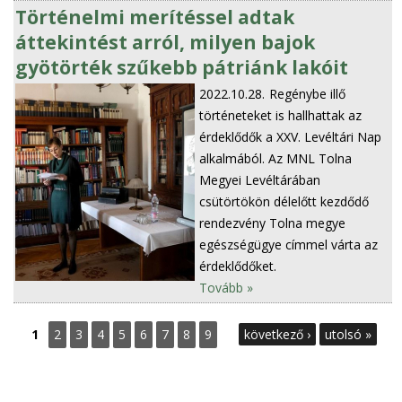
Történelmi merítéssel adtak
áttekintést arról, milyen bajok
gyötörték szűkebb pátriánk lakóit
2022.10.28.
Regénybe illő
történeteket is hallhattak az
érdeklődők a XXV. Levéltári Nap
alkalmából. Az MNL Tolna
Megyei Levéltárában
csütörtökön délelőtt kezdődő
rendezvény Tolna megye
egészségügye címmel várta az
érdeklődőket.
Tovább »
O
1
2
3
4
5
6
7
8
9
következő ›
utolsó »
l
d