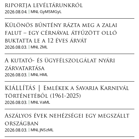
riportja levéltárunkról
2026.08.04.
MNL GyMSMGyL
Különös bűntény rázta meg a zalai
falut – egy cérnával átfűzött olló
buktatta le a 12 éves árvát
2026.08.03.
MNL ZML
A kutató- és ügyfélszolgálat nyári
zárvatartása
2026.08.03.
MNL HML
KIÁLLÍTÁS │ Emlékek a Savaria Karnevál
történetéből (1961-2025)
2026.08.03.
MNL VaML
Aszályos évek nehézségei egy megszállt
országban
2026.08.03.
MNL JNSzML