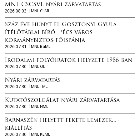
MNL CSCSVL nyári zárvatartás
2026.08.03.
MNL CsML
Száz éve hunyt el Gosztonyi Gyula
ítélőtáblai bíró, Pécs város
kormánybiztos-főispánja
2026.07.31.
MNL BaML
Irodalmi folyóiratok helyzete 1986-ban
2026.07.30.
MNL OL
Nyári zárvatartás
2026.07.30.
MNL TML
Kutatószolgálat nyári zárvatartása
2026.07.30.
MNL NML
Barnaszén helyett fekete lemezek... -
kiállítás
2026.07.30.
MNL KEML