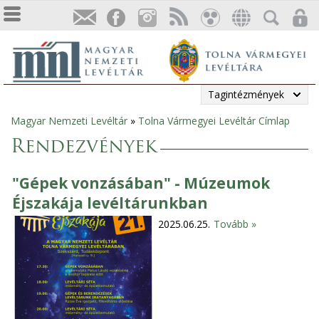
Tagintézmények
Magyar Nemzeti Levéltár
»
Tolna Vármegyei Levéltár Címlap
Jelenlegi
Rendezvények
hely
"Gépek vonzásában" - Múzeumok
Éjszakája levéltárunkban
2025.06.25.
Tovább »