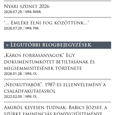
Nyári szünet 2026
2026.07.29.
MNL BéML
"... Emléke élni fog közöttünk..."
2026.07.29.
MNL TML
Legutóbbi blogbejegyzések
„Káros forrásanyagok” Egy
dokumentumkötet betiltásának és
megsemmisítésének története
2026.01.28.
MNL OL
„Neokutyabőr”. 1987-es ellenvélemény a
családfakutatásról
2022.02.09.
MNL OL
Amiről kevesen tudnak: Babics József, a
szürke eminenciás könyvgyűjteménye