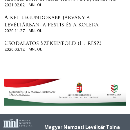
2021.02.02.
MNL OL
A két legundokabb járvány a
levéltárban: a pestis és a kolera
2020.11.27.
MNL OL
Csodálatos Székelyföld (II. rész)
2020.03.12.
MNL OL
Magyar Nemzeti Levéltár Tolna