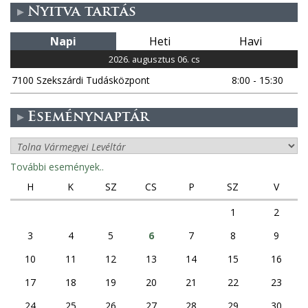
Nyitva tartás
a
Napi
Heti
Havi
l
2026. augusztus 06. cs
7100 Szekszárdi Tudásközpont
8:00 - 15:30
a
k
Eseménynaptár
További események..
H
K
SZ
CS
P
SZ
V
1
2
3
4
5
6
7
8
9
10
11
12
13
14
15
16
17
18
19
20
21
22
23
24
25
26
27
28
29
30