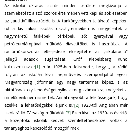
Az iskolai oktatás szinte minden területe megkívánja a
szemléltetést: a szó szoros értelmében vett képi és sok esetben
az „auditív” illusztrációt is. A tankönyvekben található képeken
túl a kis falusi iskolák osztálytermeiben is megjelentek a
nagyméretű faliképek, térképek, sőt gyertyával vagy
petróleumlámpával működő diavetítőket is használtak. A
rádióműsorszórás elterjedése elősegítette az „iskolarádió”
jellegű adások sugárzását. Gróf Klebelsberg Kuno
kultuszminiszter
[1]
már 1925-ben felismerte, hogy „...a rádió
folytán az iskolán kívüli népművelés szempontjából egész
Magyarország jóformán egy nagy tantermet képez, s az
oktatásnak oly lehetőségei nyílnak meg számunkra, melyeket a
mi elődeink nem ismertek. Annál nagyobb a felelősségünk, hogy
ezekkel a lehetőségekkel éljünk is.”
[2]
1923-tól Angliában már
Iskolarádió Társaság működött.
[3]
Ezen kívül az 1930-as évektől
a középfokú iskolák kedvelt szemléltetőeszközei voltak a
tananyaghoz kapcsolódó mozgófilmek.