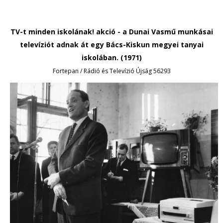
TV-t minden iskolának! akció - a Dunai Vasmű munkásai
televíziót adnak át egy Bács-Kiskun megyei tanyai
iskolában. (1971)
Fortepan / Rádió és Televízió Újság 56293