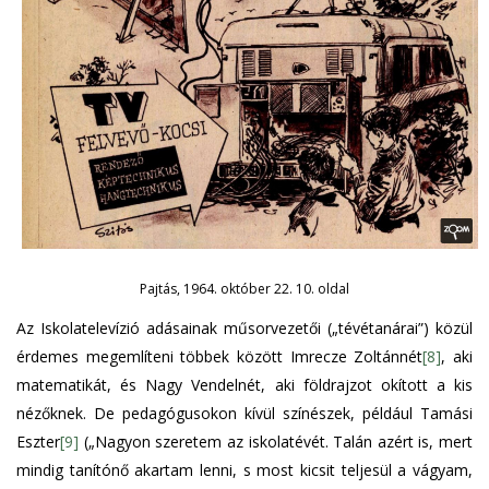
Pajtás, 1964. október 22. 10. oldal
Az Iskolatelevízió adásainak műsorvezetői („tévétanárai”) közül
érdemes megemlíteni többek között Imrecze Zoltánnét
[8]
, aki
matematikát, és Nagy Vendelnét, aki földrajzot okított a kis
nézőknek. De pedagógusokon kívül színészek, például Tamási
Eszter
[9]
(„Nagyon szeretem az iskolatévét. Talán azért is, mert
mindig tanítónő akartam lenni, s most kicsit teljesül a vágyam,