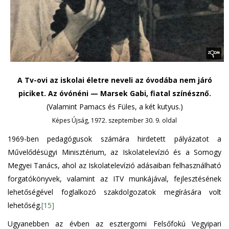
A Tv-ovi az iskolai életre neveli az óvodába nem járó
piciket. Az óvónéni — Marsek Gabi, fiatal színésznő.
(Valamint Pamacs és Füles, a két kutyus.)
Képes Újság, 1972. szeptember 30. 9. oldal
1969-ben pedagógusok számára hirdetett pályázatot a
Művelődésügyi Minisztérium, az Iskolatelevízió és a Somogy
Megyei Tanács, ahol az Iskolatelevízió adásaiban felhasználható
forgatókönyvek, valamint az ITV munkájával, fejlesztésének
lehetőségével foglalkozó szakdolgozatok megírására volt
lehetőség.
[15]
Ugyanebben az évben az esztergomi Felsőfokú Vegyipari