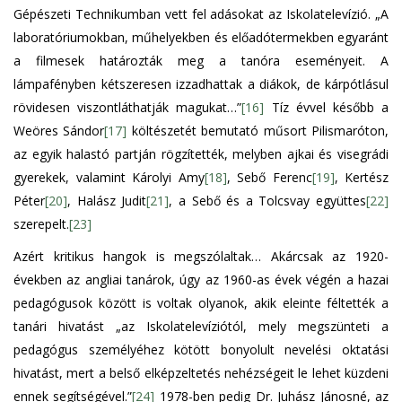
Gépészeti Technikumban vett fel adásokat az Iskolatelevízió. „A
laboratóriumokban, műhelyekben és előadótermekben egyaránt
a filmesek határozták meg a tanóra eseményeit. A
lámpafényben kétszeresen izzadhattak a diákok, de kárpótlásul
rövidesen viszontláthatják magukat…”
[16]
Tíz évvel később a
Weöres Sándor
[17]
költészetét bemutató műsort Pilismaróton,
az egyik halastó partján rögzítették, melyben ajkai és visegrádi
gyerekek, valamint Károlyi Amy
[18]
, Sebő Ferenc
[19]
, Kertész
Péter
[20]
, Halász Judit
[21]
, a Sebő és a Tolcsvay együttes
[22]
szerepelt.
[23]
Azért kritikus hangok is megszólaltak… Akárcsak az 1920-
években az angliai tanárok, úgy az 1960-as évek végén a hazai
pedagógusok között is voltak olyanok, akik eleinte féltették a
tanári hivatást „az Iskolatelevíziótól, mely megszünteti a
pedagógus személyéhez kötött bonyolult nevelési oktatási
hivatást, mert a belső elképzeltetés nehézségeit le lehet küzdeni
ennek segítségével.”
[24]
1978-ben pedig Dr. Juhász Jánosné, az