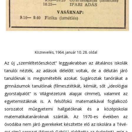
Köznevelés, 1964. január 10. 28. oldal
Az új „szemléltetőeszközt” leggyakrabban az általános iskolák
tanulói nézték, az adások délelőtt voltak, de a délután járó
tanulóknak is megismételték azokat. Sugároztak tanórákat a
gimnáziumok tanulóinak (filmesztétikát, kémiát, sőt „ideológiai
gyorstalpalót” is Világnézetünk alapjai címmel), valamint az
egyetemistáknak is. A felsőfokú matematikával foglalkozó
sorozatot műegyetemi hallgatóknak és a középiskolai
matematikatanároknak szánták. Az 1970-es években az
óvodába nem járó gyerekeket készítette elő az iskolára a Tévé-
ovi című sorozat (Marsek Gabi
[6]
alakította az óvónénit), míg a