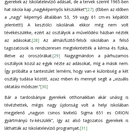
gyerekek az Iskolatelevízió adásait, de a tervek szerint 1965-ben
hat iskola kap „nagyképernyős készüléket”
[27]
. (Ebben az időben
a „nagy” képernyő általában 53, 59 vagy 61 cm-es képátlót
jelentett!) A kesztölci iskolának ekkor még nem volt
tévékészüléke, ezért az osztályok a művelődési házban nézték
az adásokat.
[28]
Az almásfüzitő-felsői iskolában a felső
tagozatosok is rendszeresen megtekintették a kémia és fizika,
illetve az oroszórákat.
[29]
Nagyigmándon a párhuzamos
osztályok közül az egyik nézte az adásokat, míg a másik nem.
Így próbálta a tantestület lemérni, hogy van-e különbség a két
osztály tudása között, azaz miben és mennyit segít a „vizuális
oktatási módszer.”
[30]
Bár a tardosbányai gyerekek otthonaikban akár unásig is
tévézhettek, mégis nagy újdonság volt a helyi iskolában
megjelenő „nagyon csinos kivitelű Sigma 651 es ORION
gyártmányú tv-készülék”, így az alsó tagozatos gyerekek is
láthatták az Iskolatelevízió programjait.
[31]