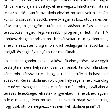
Mindenki iskolája a 8 osztályt el nem végzett felnőtteket hívta az
televíziók elé. Szintén az Iskolatelevízió műsora volt a Családi
kör című sorozat (a Szülők, nevelők egymás közt utódja), és bár
késő este, a „nagyfilm” után került adásba, mégis a hazai
televíziózás egyik legsikeresebb programja lett. Az ITV
szerkesztősége módszertani kiadványokat is megjelentetett,
amely a részletes programon kívül pedagógiai tanácsokkal is
szolgált és segítséget nyújtott az iskoláknak.
Sok esetben gondot okozott a készülék elhelyezése. Ha az egyik
osztályteremben helyezték üzembe, annak tanulói állandóan
vándorolni kényszerültek, hogy a többi osztály is láthassa az
adásokat. Kevés iskolának volt olyan helyisége, amely kizárólag
a tv-nézést szolgálta. Ennek ellenére a műsorokat, egyáltalán a
tévézés lehetőségét élvezték a gyerekek, némelyiknek egyéni
ötlete is volt: „Olyan műsort is tetszenek majd szerkeszteni,
hogy csak otthon megnézzük és nem kell iskolába járni?”
[7]