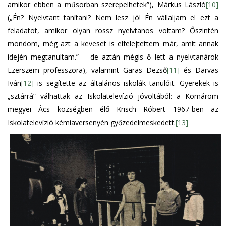
amikor ebben a műsorban szerepelhetek”), Márkus László
[10]
(„Én? Nyelvtant tanítani? Nem lesz jó! Én vállaljam el ezt a
feladatot, amikor olyan rossz nyelvtanos voltam? Őszintén
mondom, még azt a keveset is elfelejtettem már, amit annak
idején megtanultam.” – de aztán mégis ő lett a nyelvtanárok
Ezerszem professzora), valamint Garas Dezső
[11]
és Darvas
Iván
[12]
is segítette az általános iskolák tanulóit. Gyerekek is
„sztárrá” válhattak az Iskolatelevízió jóvoltából: a Komárom
megyei Ács községben élő Krisch Róbert 1967-ben az
Iskolatelevízió kémiaversenyén győzedelmeskedett.
[13]