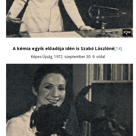
A kémia egyik előadója idén is Szabó Lászlóné
[14]
Képes Újság, 1972. szeptember 30. 9. oldal