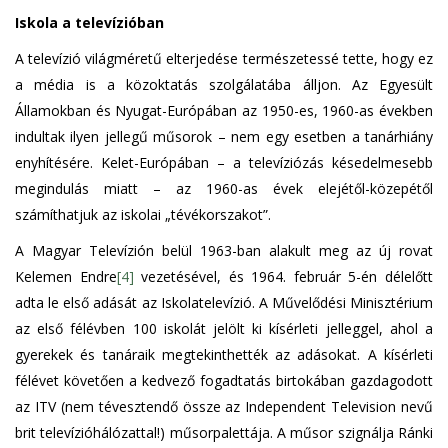
Iskola a televízióban
A televízió világméretű elterjedése természetessé tette, hogy ez
a média is a közoktatás szolgálatába álljon. Az Egyesült
Államokban és Nyugat-Európában az 1950-es, 1960-as években
indultak ilyen jellegű műsorok – nem egy esetben a tanárhiány
enyhítésére. Kelet-Európában – a televíziózás késedelmesebb
megindulás miatt – az 1960-as évek elejétől-közepétől
számíthatjuk az iskolai „tévékorszakot”.
A Magyar Televízión belül 1963-ban alakult meg az új rovat
Kelemen Endre
[4]
vezetésével, és 1964. február 5-én délelőtt
adta le első adását az Iskolatelevízió. A Művelődési Minisztérium
az első félévben 100 iskolát jelölt ki kísérleti jelleggel, ahol a
gyerekek és tanáraik megtekinthették az adásokat. A kísérleti
félévet követően a kedvező fogadtatás birtokában gazdagodott
az ITV (nem tévesztendő össze az Independent Television nevű
brit televízióhálózattal!) műsorpalettája. A műsor szignálja Ránki