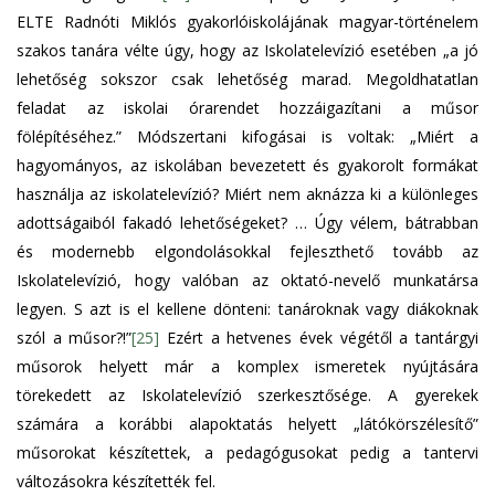
ELTE Radnóti Miklós gyakorlóiskolájának magyar-történelem
szakos tanára vélte úgy, hogy az Iskolatelevízió esetében „a jó
lehetőség sokszor csak lehetőség marad. Megoldhatatlan
feladat az iskolai órarendet hozzáigazítani a műsor
fölépítéséhez.” Módszertani kifogásai is voltak: „Miért a
hagyományos, az iskolában bevezetett és gyakorolt formákat
használja az iskolatelevízió? Miért nem aknázza ki a különleges
adottságaiból fakadó lehetőségeket? … Úgy vélem, bátrabban
és modernebb elgondolásokkal fejleszthető tovább az
Iskolatelevízió, hogy valóban az oktató-nevelő munkatársa
legyen. S azt is el kellene dönteni: tanároknak vagy diákoknak
szól a műsor?!”
[25]
Ezért a hetvenes évek végétől a tantárgyi
műsorok helyett már a komplex ismeretek nyújtására
törekedett az Iskolatelevízió szerkesztősége. A gyerekek
számára a korábbi alapoktatás helyett „látókörszélesítő”
műsorokat készítettek, a pedagógusokat pedig a tantervi
változásokra készítették fel.