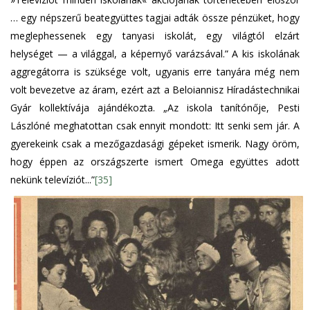
… egy népszerű beategyüttes tagjai adták össze pénzüket, hogy
meglephessenek egy tanyasi iskolát, egy világtól elzárt
helységet — a világgal, a képernyő varázsával.” A kis iskolának
aggregátorra is szüksége volt, ugyanis erre tanyára még nem
volt bevezetve az áram, ezért azt a Beloiannisz Híradástechnikai
Gyár kollektívája ajándékozta. „Az iskola tanítónője, Pesti
Lászlóné meghatottan csak ennyit mondott: Itt senki sem jár. A
gyerekeink csak a mezőgazdasági gépeket ismerik. Nagy öröm,
hogy éppen az országszerte ismert Omega együttes adott
nekünk televíziót...”
[35]