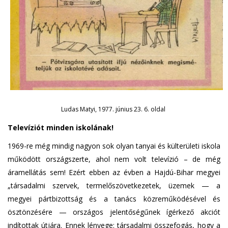
Ludas Matyi, 1977. június 23. 6. oldal
Televíziót minden iskolának!
1969-re még mindig nagyon sok olyan tanyai és külterületi iskola
működött országszerte, ahol nem volt televízió – de még
áramellátás sem! Ezért ebben az évben a Hajdú-Bihar megyei
„társadalmi szervek, termelőszövetkezetek, üzemek — a
megyei pártbizottság és a tanács közreműködésével és
ösztönzésére — országos jelentőségűnek ígérkező akciót
indítottak útjára. Ennek lényege: társadalmi összefogás, hogy a