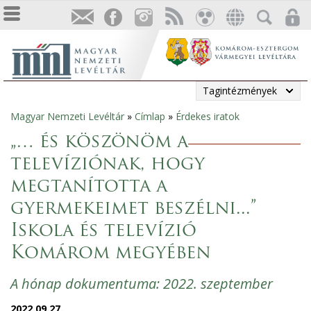
Tagintézmények
Magyar Nemzeti Levéltár
»
Címlap
»
Érdekes iratok
Jelenlegi
„… és köszönöm a
hely
televíziónak, hogy
megtanította a
gyermekeimet beszélni...”
Iskola és televízió
Komárom megyében
A hónap dokumentuma: 2022. szeptember
2022.09.27.