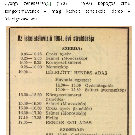
György zeneszerző
[5]
(1907 – 1992) Kopogós című
zongoraművének – máig kedvelt zeneiskolai darab –
feldolgozása volt.