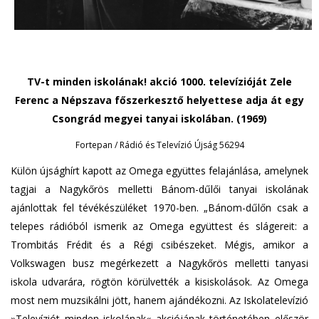
TV-t minden iskolának! akció 1000. televízióját Zele
Ferenc a Népszava főszerkesztő helyettese adja át egy
Csongrád megyei tanyai iskolában. (1969)
Fortepan / Rádió és Televízió Újság 56294
Külön újsághírt kapott az Omega együttes felajánlása, amelynek
tagjai a Nagykőrös melletti Bánom-dűlői tanyai iskolának
ajánlottak fel tévékészüléket 1970-ben. „Bánom-dűlőn csak a
telepes rádióból ismerik az Omega együttest és slágereit: a
Trombitás Frédit és a Régi csibészeket. Mégis, amikor a
Volkswagen busz megérkezett a Nagykőrös melletti tanyasi
iskola udvarára, rögtön körülvették a kisiskolások. Az Omega
most nem muzsikálni jött, hanem ajándékozni. Az Iskolatelevízió
»Televíziót minden iskolának« akciójának történetében először