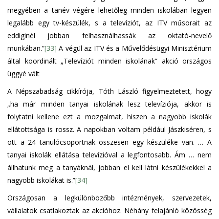
megyében a tanév végére lehetőleg minden iskolában legyen
legalább egy tv-készülék, s a televíziót, az ITV műsorait az
eddiginél jobban felhasználhassák az oktató-nevelő
munkában.”
[33]
A végül az ITV és a Művelődésügyi Minisztérium
által koordinált „Televíziót minden iskolának” akció országos
üggyé vált
A Népszabadság cikkírója, Tóth László figyelmeztetett, hogy
„ha már minden tanyai iskolának lesz televíziója, akkor is
folytatni kellene ezt a mozgalmat, hiszen a nagyobb iskolák
ellátottsága is rossz. A napokban voltam például Jászkiséren, s
ott a 24 tanulócsoportnak összesen egy készüléke van. … A
tanyai iskolák ellátása televízióval a legfontosabb. Ám … nem
állhatunk meg a tanyáknál, jobban el kell látni készülékekkel a
nagyobb iskolákat is.”
[34]
Országosan a legkülönbözőbb intézmények, szervezetek,
vállalatok csatlakoztak az akcióhoz. Néhány felajánló közösség