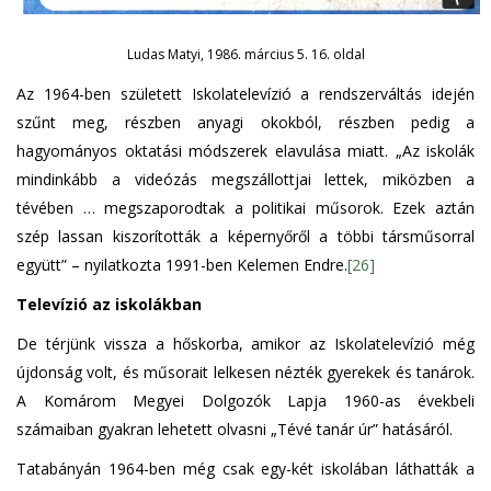
Ludas Matyi, 1986. március 5. 16. oldal
Az 1964-ben született Iskolatelevízió a rendszerváltás idején
szűnt meg, részben anyagi okokból, részben pedig a
hagyományos oktatási módszerek elavulása miatt. „Az iskolák
mindinkább a videózás megszállottjai lettek, miközben a
tévében … megszaporodtak a politikai műsorok. Ezek aztán
szép lassan kiszorították a képernyőről a többi társműsorral
együtt” – nyilatkozta 1991-ben Kelemen Endre.
[26]
Televízió az iskolákban
De térjünk vissza a hőskorba, amikor az Iskolatelevízió még
újdonság volt, és műsorait lelkesen nézték gyerekek és tanárok.
A Komárom Megyei Dolgozók Lapja 1960-as évekbeli
számaiban gyakran lehetett olvasni „Tévé tanár úr” hatásáról.
Tatabányán 1964-ben még csak egy-két iskolában láthatták a