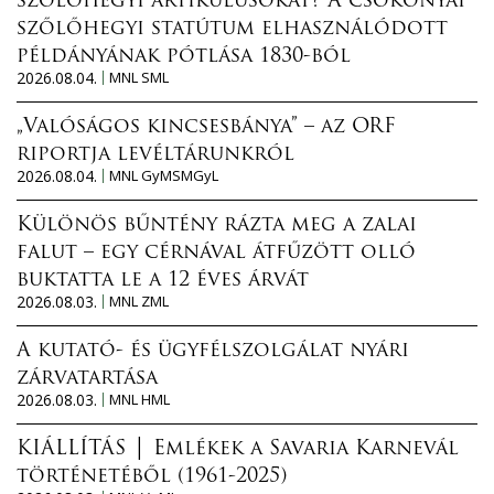
szőlőhegyi artikulusokat? A csokonyai
szőlőhegyi statútum elhasználódott
példányának pótlása 1830-ból
2026.08.04.
MNL SML
„Valóságos kincsesbánya” – az ORF
riportja levéltárunkról
2026.08.04.
MNL GyMSMGyL
Különös bűntény rázta meg a zalai
falut – egy cérnával átfűzött olló
buktatta le a 12 éves árvát
2026.08.03.
MNL ZML
A kutató- és ügyfélszolgálat nyári
zárvatartása
2026.08.03.
MNL HML
KIÁLLÍTÁS │ Emlékek a Savaria Karnevál
történetéből (1961-2025)