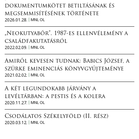
dokumentumkötet betiltásának és
megsemmisítésének története
2026.01.28.
MNL OL
„Neokutyabőr”. 1987-es ellenvélemény a
családfakutatásról
2022.02.09.
MNL OL
Amiről kevesen tudnak: Babics József, a
szürke eminenciás könyvgyűjteménye
2021.02.02.
MNL OL
A két legundokabb járvány a
levéltárban: a pestis és a kolera
2020.11.27.
MNL OL
Csodálatos Székelyföld (II. rész)
2020.03.12.
MNL OL