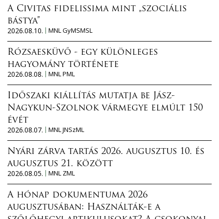
A Civitas fidelissima mint „szociális
bástya”
2026.08.10.
MNL GyMSMSL
Rózsaesküvő - egy különleges
hagyomány története
2026.08.08.
MNL PML
Időszaki kiállítás mutatja be Jász-
Nagykun-Szolnok vármegye elmúlt 150
évét
2026.08.07.
MNL JNSzML
Nyári zárva tartás 2026. augusztus 10. és
augusztus 21. között
2026.08.05.
MNL ZML
A hónap dokumentuma 2026
augusztusában: Használták-e a