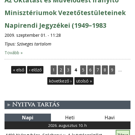
Minisztériumok Vezetőtestületeinek
Napirendi Jegyzékei (1949–1983
2009. szeptember 01. - 11:28
Típus:
Szöveges tartalom
Tovább »
O
« első
‹ előző
1
2
3
4
5
6
7
8
9
…
l
következő ›
utolsó »
d
Nyitva tartás
a
Napi
Heti
Havi
l
2026. augusztus 10. h
a