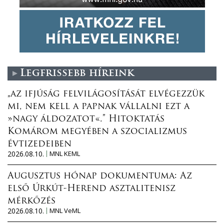
Legfrissebb híreink
„az ifjúság felvilágosítását elvégezzük
mi, nem kell a papnak vállalni ezt a
»nagy áldozatot«.” Hitoktatás
Komárom megyében a szocializmus
évtizedeiben
2026.08.10.
MNL KEML
Augusztus hónap dokumentuma: Az
első Úrkút-Herend asztalitenisz
mérkőzés
2026.08.10.
MNL VeML