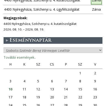
4400 Nyíregyháza, Széchenyi u. 4. kutatószolgálat
Zárva
k
4400 Nyíregyháza, Széchenyi u. 4. ügyfélszolgálat
Zárva
Megjegyzések:
4400 Nyíregyháza, Széchenyi u. 4. kutatószolgálat
2026. 08. 10. – 2026. 08. 19.
Eseménynaptár
További események..
H
K
SZ
CS
P
SZ
V
1
2
3
4
5
6
7
8
9
10
11
12
13
14
15
16
17
18
19
20
21
22
23
24
25
26
27
28
29
30