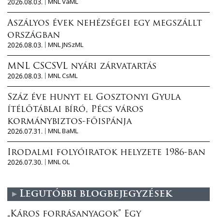
2026.08.03.
MNL VaML
Aszályos évek nehézségei egy megszállt
országban
2026.08.03.
MNL JNSzML
MNL CSCSVL nyári zárvatartás
2026.08.03.
MNL CsML
Száz éve hunyt el Gosztonyi Gyula
ítélőtáblai bíró, Pécs város
kormánybiztos-főispánja
2026.07.31.
MNL BaML
Irodalmi folyóiratok helyzete 1986-ban
2026.07.30.
MNL OL
Legutóbbi blogbejegyzések
„Káros forrásanyagok” Egy