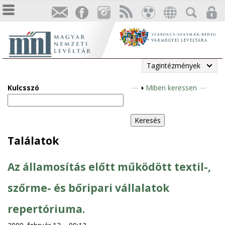
Tagintézmények
Kulcsszó
M
Miben keressen
e
g
j
e
Találatok
l
e
Az államosítás előtt működött textil-,
n
í
szőrme- és bőripari vállalatok
t
repertóriuma.
é
s