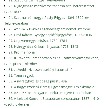
22. Szabolcs vármegye 1848/49-ben
23. Nyíregyháza mezőváros tanácsa által határoztatott…,
1793–1837
24. Szatmár vármegye Pesty Frigyes 1864–1866. évi
Helynévtárában
25. Az 1848–1849-es szabadságharc német szemmel
26. Gróf Károlyi György naplófeljegyzései, 1833–1836
27. Ung vármegye leírása, 1782–1784
28. Nyíregyháza önkormányzata, 1753–1848
29. Pro memoria
30. II. Rákóczi Ferenc Szabolcs és Szatmár vármegyékben,
1703. július – október
31. „…Vedd szívessen csekély iratomat…”
32. Tanú vagyok
33. A nyíregyházi zsidóság pusztulása
34. A nagytiszteletű Beregi Egyházmegye Emlékkönyve
35. Az 1956-os magyar menekültek ügye Iserlohnban
36. A Leleszi Konvent Statutoriae sorozatának 1387–1410
közötti oklevelei