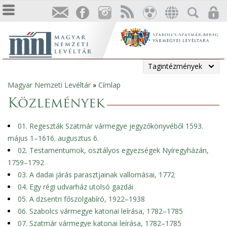
Tagintézmények
Magyar Nemzeti Levéltár
»
Címlap
Jelenlegi
Közlemények
hely
01. Regeszták Szatmár vármegye jegyzőkönyvéből 1593.
május 1–1616. augusztus 6.
02. Testamentumok, osztályos egyezségek Nyíregyházán,
1759–1792
03. A dadai járás parasztjainak vallomásai, 1772
04. Egy régi udvarház utolsó gazdái
05. A dzsentri főszolgabíró, 1922–1938
06. Szabolcs vármegye katonai leírása, 1782–1785
07. Szatmár vármegye katonai leírása, 1782–1785