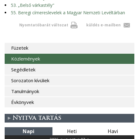
53. „Belső várkastély"
55. Beregi címereslevelek a Magyar Nemzeti Levéltárban
Nyomtatóbarát változat
küldés e-mailben
Füzetek
Közlemények
Segédletek
Sorozaton kívüliek
Tanulmányok
Évkönyvek
Nyitva tartás
Napi
Heti
Havi