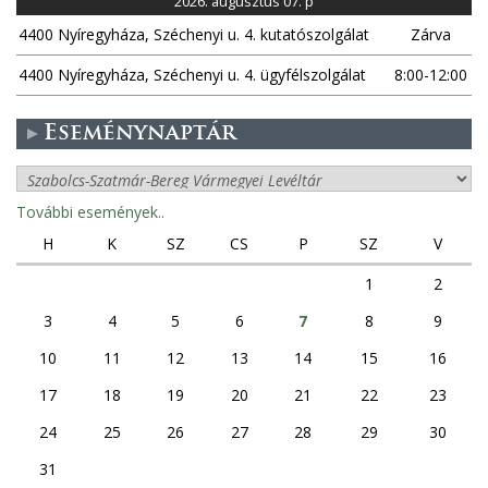
2026. augusztus 07. p
4400 Nyíregyháza, Széchenyi u. 4. kutatószolgálat
Zárva
4400 Nyíregyháza, Széchenyi u. 4. ügyfélszolgálat
8:00-12:00
Eseménynaptár
További események..
H
K
SZ
CS
P
SZ
V
1
2
3
4
5
6
7
8
9
10
11
12
13
14
15
16
17
18
19
20
21
22
23
24
25
26
27
28
29
30
31