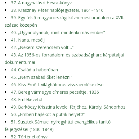
37. A nagyhalászi Hevra-könyv
38. Krasznay Péter naplójegyzetei, 1861–1916
39. Egy felső-magyarországi köznemesi uradalom a XVII.
század közepén
40. „Ugyanolyanok, mint mindenki más ember”
41. Nana, mesélj!
42. „Nekem szerencsém volt…”
43. Az 1956-os forradalom és szabadságharc kárpátaljai
dokumentumai
44. Család a háborúban
45. „Nem szabad őket lenézni"
46. Kiss Ernő I. világháborús visszaemlékezései
47. Bereg vármegye címeres pecsétje, 1836
48. Emlékezetül
49. Barkóczy Krisztina levelei férjéhez, Károlyi Sándorhoz
50. „Emberi hajlékot a putrik helyett!”
51. Susztek Sámuel nyíregyházi evangélikus tanító
feljegyzései (1830-1849)
52. Történetkönyv