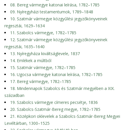
08. Bereg vármegye katonai leírása, 1782–1785
09. Nyíregyházi testamentumok, 1789–1848
10. Szatmár vármegye közgyűlési jegyzőkönyveinek
regesztái, 1629–1634
11. Szabolcs vármegye, 1782–1785
12. Szatmár vármegye közgyűlési jegyzőkönyveinek
regesztái, 1635–1640
13. Nyíregyháza kiváltságlevele, 1837
14. Emlékek a múltból
15. Szatmár vármegye, 1782–1785
16. Ugocsa vármegye katonai leírása, 1782–1785
17. Bereg vármegye, 1782–1785
18. Mindennapok Szabolcs és Szatmár megyében a XIX.
században
19. Szabolcs vármegye címeres pecsétje, 1836
20. Szabolcs-Szatmár-Bereg megye, 1782–1785
21. Középkori oklevelek a Szabolcs-Szatmár-Bereg Megyei
Levéltárban, 1300–1525