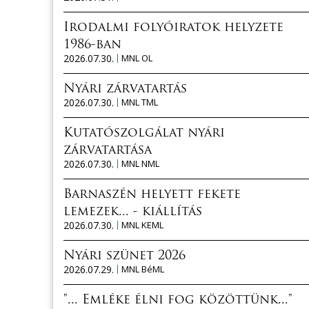
Irodalmi folyóiratok helyzete
1986-ban
2026.07.30.
MNL OL
Nyári zárvatartás
2026.07.30.
MNL TML
Kutatószolgálat nyári
zárvatartása
2026.07.30.
MNL NML
Barnaszén helyett fekete
lemezek... - kiállítás
2026.07.30.
MNL KEML
Nyári szünet 2026
2026.07.29.
MNL BéML
"... Emléke élni fog közöttünk..."