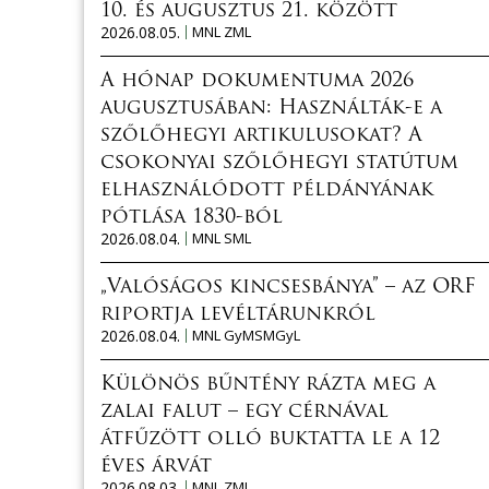
10. és augusztus 21. között
2026.08.05.
MNL ZML
A hónap dokumentuma 2026
augusztusában: Használták-e a
szőlőhegyi artikulusokat? A
csokonyai szőlőhegyi statútum
elhasználódott példányának
pótlása 1830-ból
2026.08.04.
MNL SML
„Valóságos kincsesbánya” – az ORF
riportja levéltárunkról
2026.08.04.
MNL GyMSMGyL
Különös bűntény rázta meg a
zalai falut – egy cérnával
átfűzött olló buktatta le a 12
éves árvát
2026.08.03.
MNL ZML