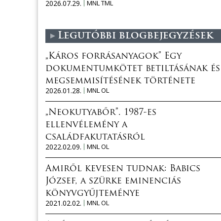
2026.07.29.
MNL TML
Legutóbbi blogbejegyzések
„Káros forrásanyagok” Egy
dokumentumkötet betiltásának és
megsemmisítésének története
2026.01.28.
MNL OL
„Neokutyabőr”. 1987-es
ellenvélemény a
családfakutatásról
2022.02.09.
MNL OL
Amiről kevesen tudnak: Babics
József, a szürke eminenciás
könyvgyűjteménye
2021.02.02.
MNL OL