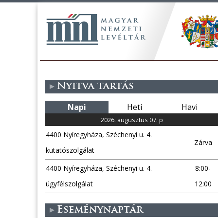
Nyitva tartás
Napi
Heti
Havi
2026. augusztus 07. p
4400 Nyíregyháza, Széchenyi u. 4.
Zárva
kutatószolgálat
4400 Nyíregyháza, Széchenyi u. 4.
8:00-
ügyfélszolgálat
12:00
Eseménynaptár