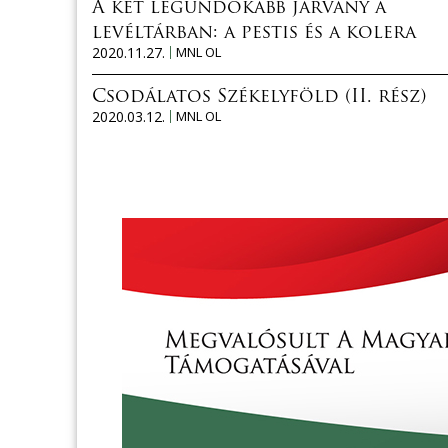
A két legundokabb járvány a
levéltárban: a pestis és a kolera
2020.11.27.
MNL OL
Csodálatos Székelyföld (II. rész)
2020.03.12.
MNL OL