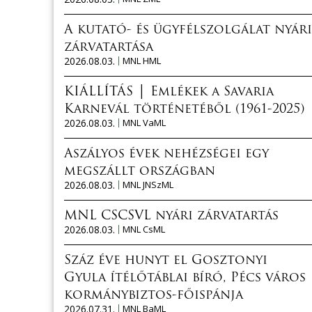
A kutató- és ügyfélszolgálat nyári
zárvatartása
2026.08.03.
MNL HML
KIÁLLÍTÁS │ Emlékek a Savaria
Karnevál történetéből (1961-2025)
2026.08.03.
MNL VaML
Aszályos évek nehézségei egy
megszállt országban
2026.08.03.
MNL JNSzML
MNL CSCSVL nyári zárvatartás
2026.08.03.
MNL CsML
Száz éve hunyt el Gosztonyi
Gyula ítélőtáblai bíró, Pécs város
kormánybiztos-főispánja
2026.07.31.
MNL BaML