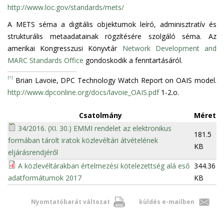
http://www.loc.gov/standards/mets/
A METS séma a digitális objektumok leíró, adminisztratív és
strukturális metaadatainak rögzítésére szolgáló séma. Az
amerikai Kongresszusi Könyvtár
Network Development and
MARC Standards Office
gondoskodik a fenntartásáról.
[1]
Brian Lavoie, DPC Technology Watch Report on OAIS model.
http://www.dpconline.org/docs/lavoie_OAIS.pdf
1-2.o.
Csatolmány
Méret
34/2016. (XI. 30.) EMMI rendelet az elektronikus
181.5
formában tárolt iratok közlevéltári átvételének
KB
eljárásrendjéről
A közlevéltárakban értelmezési kötelezettség alá eső
344.36
adatformátumok 2017
KB
Nyomtatóbarát változat
küldés e-mailben