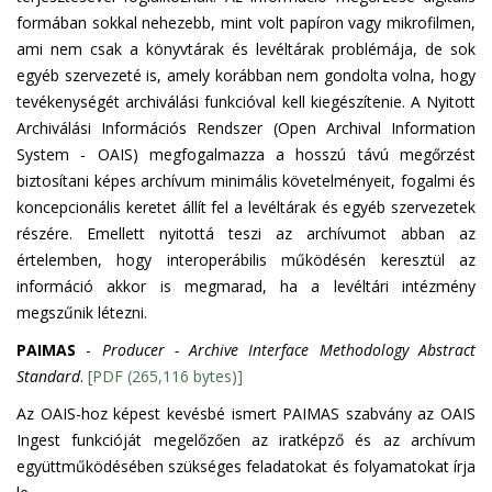
formában sokkal nehezebb, mint volt papíron vagy mikrofilmen,
ami nem csak a könyvtárak és levéltárak problémája, de sok
egyéb szervezeté is, amely korábban nem gondolta volna, hogy
tevékenységét archiválási funkcióval kell kiegészítenie. A Nyitott
Archiválási Információs Rendszer (Open Archival Information
System - OAIS) megfogalmazza a hosszú távú megőrzést
biztosítani képes archívum minimális követelményeit, fogalmi és
koncepcionális keretet állít fel a levéltárak és egyéb szervezetek
részére. Emellett nyitottá teszi az archívumot abban az
értelemben, hogy interoperábilis működésén keresztül az
információ akkor is megmarad, ha a levéltári intézmény
megszűnik létezni.
PAIMAS
-
Producer - Archive Interface Methodology Abstract
Standard
.
[PDF (265,116 bytes)]
Az OAIS-hoz képest kevésbé ismert PAIMAS szabvány az OAIS
Ingest funkcióját megelőzően az iratképző és az archívum
együttműködésében szükséges feladatokat és folyamatokat írja