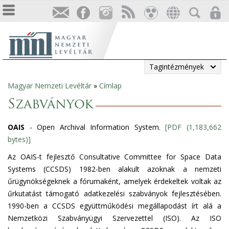
Tagintézmények
Magyar Nemzeti Levéltár
»
Címlap
Jelenlegi
Szabványok
hely
OAIS
- Open Archival Information System.
[PDF (1,183,662
bytes)]
Az OAIS-t fejlesztő Consultative Committee for Space Data
Systems (CCSDS) 1982-ben alakult azoknak a nemzeti
űrügynökségeknek a fórumaként, amelyek érdekeltek voltak az
űrkutatást támogató adatkezelési szabványok fejlesztésében.
1990-ben a CCSDS együttműködési megállapodást írt alá a
Nemzetközi Szabványügyi Szervezettel (ISO). Az ISO