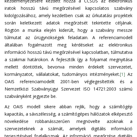
kezdeményezésére kezdett hozzá a CCSDS az elektronikus
iratok hosszú távú megőrzésével kapcsolatos szabvány
kidolgozásához, amely kezdetben csak az űrkutatási projektek
során keletkezett adatok megőrzését tekintette céljának.
Rögtön a munka elején kiderült, hogy a szabvány messze
túlmutat az űrügynökségek feladatain. A referenciamodell
általában fogalmazott meg kérdéseket az elektronikus
információ hosszú távú megőrzésével kapcsolatban, túlmutatva
a szakmai határokon. A fejlesztők így a folyamat megnyitása
mellett döntöttek, bevonva minden érdekelt szervezetet,
kormányzatot, vállalatokat, tudományos intézményeket.
[1]
Az
OAIS referenciamodellt 2001-ben véglegesítették és a
Nemzetközi Szabványügyi Szervezet ISO 14721:2003 számú
szabványként jegyezte be.
Az OAIS modell sikere abban rejlik, hogy a számítógép
kapacitás, a sávszélesség, a számítógépes hálózatok elképesztő
növekedése robbanásszerűen megnövelte azoknak a
szervezeteknek a számát, amelyek digitális információ
terjesztésével foglalkoznak. Az információ megőrzése digitális