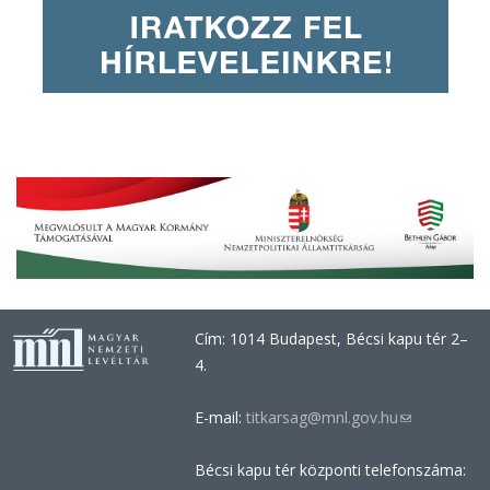
Cím: 1014 Budapest, Bécsi kapu tér 2–
4.
E-mail:
titkarsag@mnl.gov.hu
(link
sends
Bécsi kapu tér központi telefonszáma:
e-