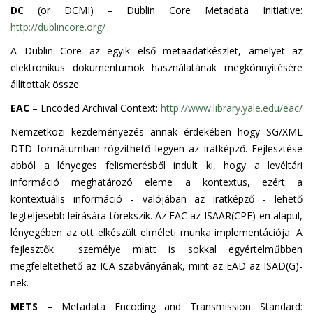
DC
(or DCMI) – Dublin Core Metadata Initiative:
http://dublincore.org/
A Dublin Core az egyik első metaadatkészlet, amelyet az
elektronikus dokumentumok használatának megkönnyítésére
állítottak össze.
EAC
– Encoded Archival Context:
http://www.library.yale.edu/eac/
Nemzetközi kezdeményezés annak érdekében hogy SG/XML
DTD formátumban rögzíthető legyen az iratképző. Fejlesztése
abból a lényeges felismerésből indult ki, hogy a levéltári
információ meghatározó eleme a kontextus, ezért a
kontextuális információ - valójában az iratképző - lehető
legteljesebb leírására törekszik. Az EAC az ISAAR(CPF)-en alapul,
lényegében az ott elkészült elméleti munka implementációja. A
fejlesztők személye miatt is sokkal egyértelműbben
megfeleltethető az ICA szabványának, mint az EAD az ISAD(G)-
nek.
METS
– Metadata Encoding and Transmission Standard: