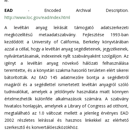
le.
EAD
- Encoded Archival Description.
http://www.loc.gov/ead/index.html
A levéltári anyag leírását támogató adatszerkezeti
megközelítésű metaadatszabvány. Fejlesztése 1993-ban
kezdődött a University of California, Berkeley könyvtárában
azzal a céllal, hogy a levéltári anyag segédleteinek, jegyzékeinek,
nyilvántartásainak, indexeinek nyílt szabványaként szolgáljon. Az
igényt a levéltári anyag növekvő hálózati felhasználása
teremtette, és a könyvtári szakma hasonló területen elért sikerei
bátorították. Az EAD 145 adatmezőre bontja a segédletről
magáról és a segédlettel ismertetett levéltári anyagról szóló
tudnivalókat, amelyek a jelölőnyelv használata miatt könnyen
értelmezhetők különféle alkalmazások számára. A szabvány
hivatalos honlapján, amelynek a Library of Congress ad otthont,
megtalálható az 1.0 változat mellett a jelenleg érvényes EAD
2002 részletes leírással és hasznos linkekkel az elérhető
szerkesztő és konvertálóeszközökhöz.