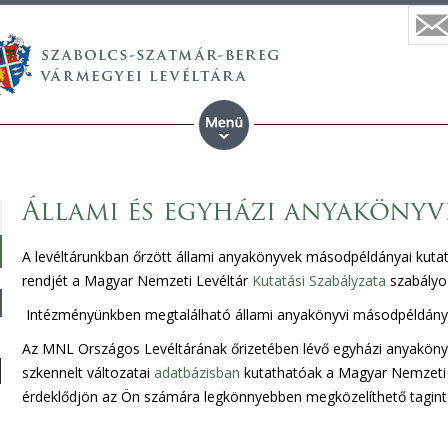
Állami és egyházi anyakönyv
A levéltárunkban őrzött állami anyakönyvek másodpéldányai kutat
rendjét a Magyar Nemzeti Levéltár
Kutatási Szabályzata
szabályo
Intézményünkben megtalálható állami anyakönyvi másodpéldányo
Az MNL Országos Levéltárának őrizetében lévő egyházi anyakönyve
szkennelt változatai
adatbázisban
kutathatóak a Magyar Nemzeti L
érdeklődjön az Ön számára legkönnyebben megközelíthető tagin