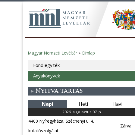
Magyar Nemzeti Levéltár
»
Címlap
Jelenlegi
Fondjegyzék
hely
Anyakönyvek
Nyitva tartás
Napi
Heti
Havi
2026. augusztus 07. p
4400 Nyíregyháza, Széchenyi u. 4.
Zárva
kutatószolgálat