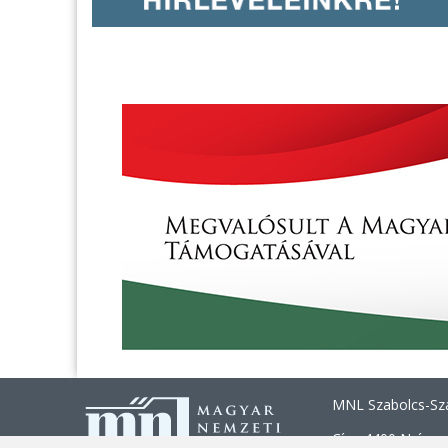
MNL Szabolcs-Sza
Cím: 4400 Nyíregy