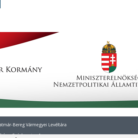
tmár-Bereg Vármegyei Levéltára
háza, Széchenyi u. 4.