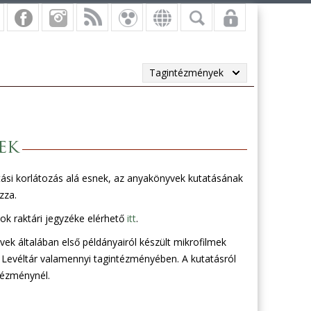
Tagintézmények
ek
ási korlátozás alá esnek, az anyakönyvek kutatásának
zza.
k raktári jegyzéke elérhető
itt
.
k általában első példányairól készült mikrofilmek
evéltár valamennyi tagintézményében. A kutatásról
tézménynél.