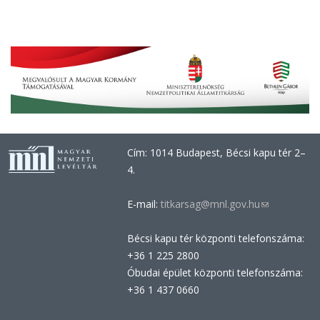
Cím: 1014 Budapest, Bécsi kapu tér 2–
4.
E-mail:
titkarsag@mnl.gov.hu
(link
sends
Bécsi kapu tér központi telefonszáma:
e-
+36 1 225 2800
mail)
Óbudai épület központi telefonszáma:
+36 1 437 0660