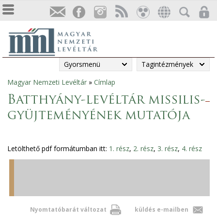
Gyorsmenü
Tagintézmények
Magyar Nemzeti Levéltár
»
Címlap
Jelenlegi
Batthyány-levéltár missilis-
hely
gyüjteményének mutatója
Letölthető pdf formátumban itt:
1. rész
,
2. rész
,
3. rész
,
4. rész
Nyomtatóbarát változat
küldés e-mailben