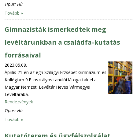
Típus:
Hír
Tovább »
Gimnazisták ismerkedtek meg
levéltárunkban a családfa-kutatás
forrásaival
2023.05.08.
Április 21-én az egri Szilágyi Erzsébet Gimnázium és
Kollégium 9.E. osztályos tanulói látogattak el a
Magyar Nemzeti Levéltár Heves Vármegyei
Levéltárába.
Rendezvények
Típus:
Hír
Tovább »
Kutatóterem és ügyfélszolgálat