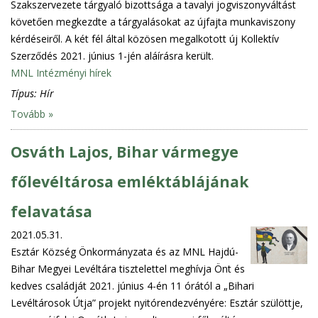
Szakszervezete tárgyaló bizottsága a tavalyi jogviszonyváltást
követően megkezdte a tárgyalásokat az újfajta munkaviszony
kérdéseiről. A két fél által közösen megalkotott új Kollektív
Szerződés 2021. június 1-jén aláírásra került.
MNL Intézményi hírek
Típus:
Hír
Tovább »
Osváth Lajos, Bihar vármegye
főlevéltárosa emléktáblájának
felavatása
2021.05.31.
Esztár Község Önkormányzata és az MNL Hajdú-
Bihar Megyei Levéltára tisztelettel meghívja Önt és
kedves családját 2021. június 4-én 11 órától a „Bihari
Levéltárosok Útja” projekt nyitórendezvényére: Esztár szülöttje,