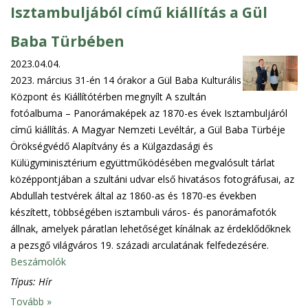
Isztambuljából című kiállítás a Gül
Baba Türbében
2023.04.04.
2023. március 31-én 14 órakor a Gül Baba Kulturális
Központ és Kiállítótérben megnyílt A szultán
fotóalbuma – Panorámaképek az 1870-es évek Isztambuljáról
című kiállítás. A Magyar Nemzeti Levéltár, a Gül Baba Türbéje
Örökségvédő Alapítvány és a Külgazdasági és
Külügyminisztérium együttműködésében megvalósult tárlat
középpontjában a szultáni udvar első hivatásos fotográfusai, az
Abdullah testvérek által az 1860-as és 1870-es években
készített, többségében isztambuli város- és panorámafotók
állnak, amelyek páratlan lehetőséget kínálnak az érdeklődőknek
a pezsgő világváros 19. századi arculatának felfedezésére.
Beszámolók
Típus:
Hír
Tovább »