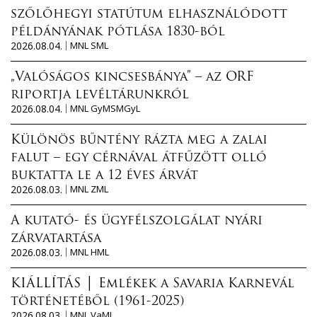
szőlőhegyi statútum elhasználódott
példányának pótlása 1830-ból
2026.08.04.
MNL SML
„Valóságos kincsesbánya” – az ORF
riportja levéltárunkról
2026.08.04.
MNL GyMSMGyL
Különös bűntény rázta meg a zalai
falut – egy cérnával átfűzött olló
buktatta le a 12 éves árvát
2026.08.03.
MNL ZML
A kutató- és ügyfélszolgálat nyári
zárvatartása
2026.08.03.
MNL HML
KIÁLLÍTÁS │ Emlékek a Savaria Karnevál
történetéből (1961-2025)
2026.08.03.
MNL VaML