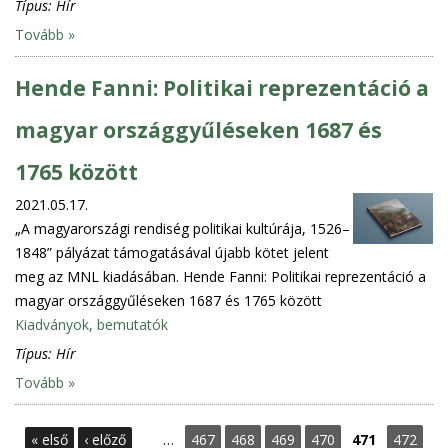
Típus:
Hír
Tovább »
Hende Fanni: Politikai reprezentáció a
magyar országgyűléseken 1687 és
1765 között
2021.05.17.
„A magyarországi rendiség politikai kultúrája, 1526–
1848” pályázat támogatásával újabb kötet jelent
meg az MNL kiadásában. Hende Fanni: Politikai reprezentáció a
magyar országgyűléseken 1687 és 1765 között
Kiadványok, bemutatók
Típus:
Hír
Tovább »
O
« első
‹ előző
…
467
468
469
470
471
472