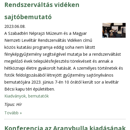
Rendszerváltás vidéken
sajtóbemutató
2023.06.08.
A Szabadtéri Néprajzi Múzeum és a Magyar
Nemzeti Levéltár Rendszerváltás Vidéken című
közös kutatási programja eddig soha nem látott
fényképgyűjtemény segítségével mutatja be a rendszerváltást
megelőző évek településfejlesztési törekvéseit és annak a
hétköznapi életre gyakorolt hatását. A személyes történetek és
fotók feldolgozásából létrejött gyűjtemény sajtónyilvános
bemutatójára 2023. június 7-én 10 órától került sor a levéltár
Bécsi kapu téri épületében.
Kiadványok, bemutatók
Típus:
Hír
Tovább »
Konferencia az Aranybulla kiadásának