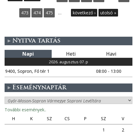
l
473
474
475
…
következő ›
utolsó »
d
a
Nyitva tartás
l
Napi
Heti
Havi
a
2026. augusztus 07. p
9400, Sopron, Fő tér 1
08:00 - 13:00
k
Eseménynaptár
További események..
H
K
SZ
CS
P
SZ
V
1
2