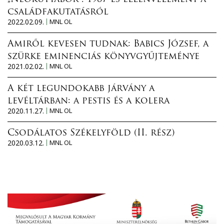
családfakutatásról
2022.02.09.
MNL OL
Amiről kevesen tudnak: Babics József, a
szürke eminenciás könyvgyűjteménye
2021.02.02.
MNL OL
A két legundokabb járvány a
levéltárban: a pestis és a kolera
2020.11.27.
MNL OL
Csodálatos Székelyföld (II. rész)
2020.03.12.
MNL OL