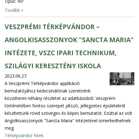
Típus:
Hír
Tovább »
VESZPRÉMI TÉRKÉPVÁNDOR –
ANGOLKISASSZONYOK "SANCTA MARIA"
INTÉZETE, VSZC IPARI TECHNIKUM,
SZILÁGYI KERESZTÉNY ISKOLA
2023.06.27.
A Veszprémi Térképvándor applikáció
bemutatójához kedvcsinálónak szeretnénk
közzétenni néhány részletet az adatbázisból. Veszprém
történetében fontos szerepet játszó, jellegzetes épületekről
készítettünk rövid szöveges és képes bemutatót. Ezúttal az volt
Angolkisasszonyok "Sancta Maria" Intézetével ismerkedhetnek
meg.
Térképvándor hírek