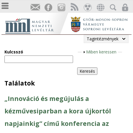
Tagintézmények
Kulcsszó
M
Miben keressen
e
g
j
e
Találatok
l
e
„Innováció és megújulás a
n
í
kézművesiparban a kora újkortól
t
napjainkig” című konferencia az
é
s