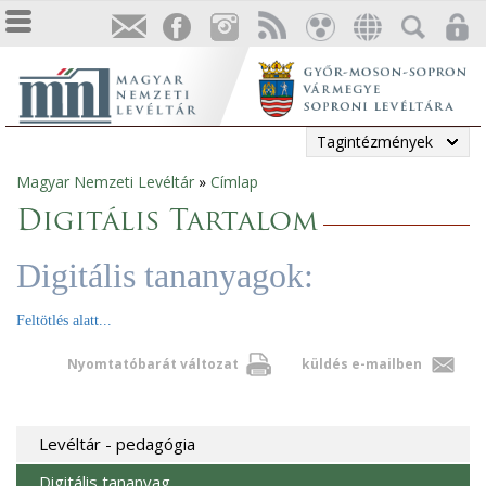
Tagintézmények
Magyar Nemzeti Levéltár
»
Címlap
Jelenlegi
Digitális Tartalom
hely
Digitális tananyagok:
Feltötlés alatt...
Nyomtatóbarát változat
küldés e-mailben
Levéltár - pedagógia
Digitális tananyag