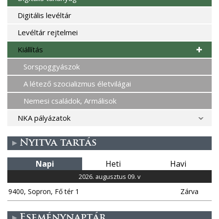
Digitális levéltár
Levéltár rejtelmei
Kiállítás
Sorspoggyászok
A létező szocializmus életvilágai
Nemesi családok, Armálisok
NKA pályázatok
Nyitva tartás
Napi
Heti
Havi
2026. augusztus 09. v
9400, Sopron, Fő tér 1
Zárva
Eseménynaptár