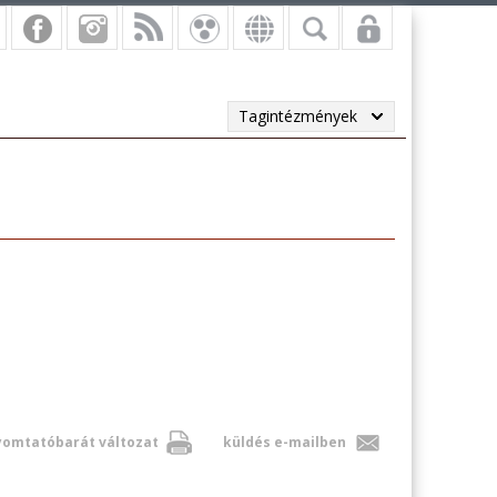
Tagintézmények
omtatóbarát változat
küldés e-mailben