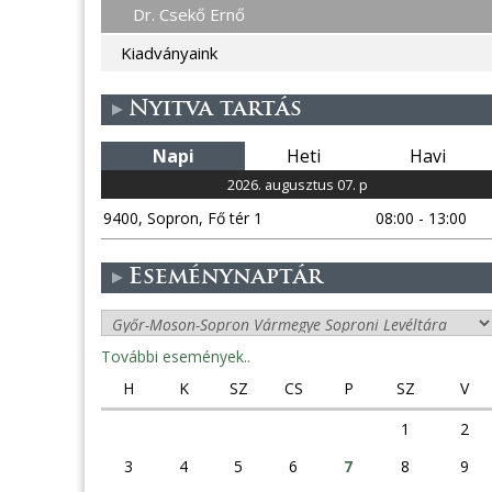
Dr. Csekő Ernő
Kiadványaink
Nyitva tartás
Napi
Heti
Havi
2026. augusztus 07. p
9400, Sopron, Fő tér 1
08:00 - 13:00
Eseménynaptár
További események..
H
K
SZ
CS
P
SZ
V
1
2
3
4
5
6
7
8
9