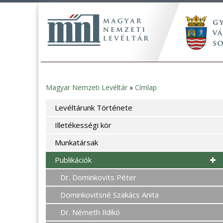
Magyar Nemzeti Levéltár
»
Címlap
Jelenlegi
Levéltárunk Története
hely
Illetékességi kör
Munkatársak
Publikációk
Dr. Dominkovits Péter
Dominkovitsné Szakács Anita
Dr. Németh Ildikó