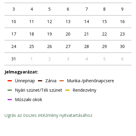
3
4
5
6
7
8
9
10
11
12
13
14
15
16
17
18
19
20
21
22
23
24
25
26
27
28
29
30
31
1
2
3
4
5
6
Jelmagyarázat:
Ünnepnap
Zárva
Munka-/pihenőnapcsere
Nyári szünet/Téli szünet
Rendezvény
Műszaki okok
Ugrás az összes intézmény nyitvatartásához