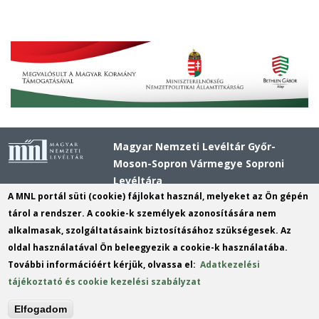
Magyar Nemzeti Levéltár Győr-
Moson-Sopron Vármegye Soproni
Levéltára
A MNL portál süti (cookie) fájlokat használ, melyeket az Ön gépén
Cím
: 9400 Sopron Fő tér 1
tárol a rendszer. A cookie-k személyek azonosítására nem
Postacím:
9401 Sopron pf: 82
alkalmasak, szolgáltatásaink biztosításához szükségesek. Az
oldal használatával Ön beleegyezik a cookie-k használatába.
Telefon
: +36 (99) 312-198
További információért kérjük, olvassa el:
Adatkezelési
E-mail
:
info.sopron@mnl.gov.hu
(link
tájékoztató és cookie kezelési szabályzat
sends
KRID szám:
561374175
Elfogadom
e-