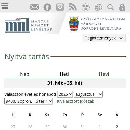
Tagintézmények
Nyitva tartás
Napi
Heti
Havi
31. hét - 35. hét
Válasszon évet és hónapot!
Kiválasztott időszak
h
k
sz
cs
p
sz
v
27
28
29
30
31
1
2