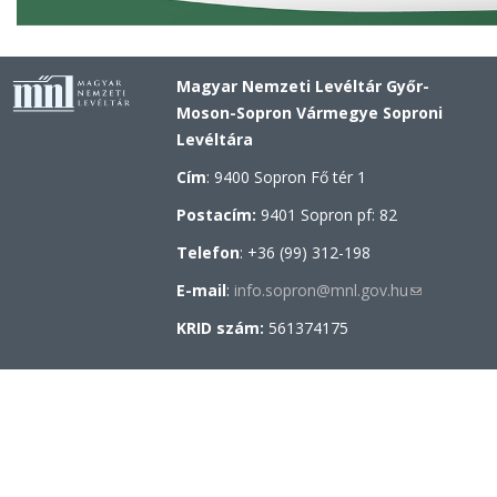
Magyar Nemzeti Levéltár Győr-
Moson-Sopron Vármegye Soproni
Levéltára
Cím
: 9400 Sopron Fő tér 1
Postacím:
9401 Sopron pf: 82
Telefon
: +36 (99) 312-198
E-mail
:
info.sopron@mnl.gov.hu
(link
sends
KRID szám:
561374175
e-
mail)