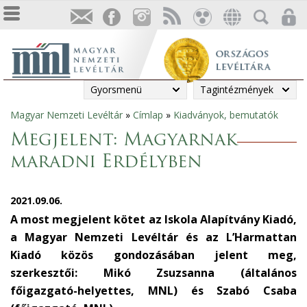
Gyorsmenü
Tagintézmények
Magyar Nemzeti Levéltár
»
Címlap
»
Kiadványok, bemutatók
Jelenlegi
Megjelent: Magyarnak
hely
maradni Erdélyben
2021.09.06.
A most megjelent kötet az Iskola Alapítvány Kiadó,
a Magyar Nemzeti Levéltár és az L’Harmattan
Kiadó közös gondozásában jelent meg,
szerkesztői: Mikó Zsuzsanna (általános
főigazgató-helyettes, MNL) és Szabó Csaba