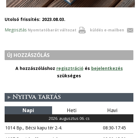
Utolsó frissítés:
2023.08.03.
Megosztás
Nyomtatóbarát változat
küldés e-mailben
ÚJ HOZZÁSZÓLÁS
A hozzászóláshoz
regisztráció
és
bejelentkezés
szükséges
Nyitva tartás
Napi
Heti
Havi
2026. augusztus 06. cs
1014 Bp., Bécsi kapu tér 2-4.
08:30-17:45