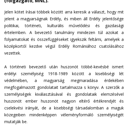
(főigazgató, MNL).
Jelen kötet írásai többek között arra keresik a választ, hogy mit
jelent a magyarságnak Erdély, és miben áll Erdély jelentősége
politikai, történeti, kulturális művelődési és gazdasági
értelemben. A bevezető tanulmány mindezen túl azokat a
folyamatokat és összefüggéseket igyekszik feltárni, amelyek a
középkortól kezdve végül Erdély Romániához csatolásához
vezettek.
A történeti bevezető után huszonöt többé-kevésbé ismert
erdélyi személyiség 1918-1989 között a kisebbségi lét
védelmében, a magyarság megmaradása érdekében
megfogalmazott gondolatait tartalmazza s könyv. A szerzők a
személyiségek kiválasztásával és gondolataik elemzésével
huszonöt ember huszonöt nagyon eltérő értékrendjét és
cselekvési irányát, de a kisebbségi társadalomban a maguk
közegeiben mindenképpen véleményformáló személyiségét
mutatják be.