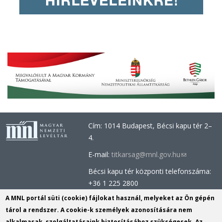
Cím: 1014 Budapest, Bécsi kapu tér 2–
4.
E-mail:
titkarsag@mnl.gov.hu
(link
sends
Bécsi kapu tér központi telefonszáma:
e-
+36 1 225 2800
mail)
Óbudai épület központi telefonszáma:
A MNL portál süti (cookie) fájlokat használ, melyeket az Ön gépén
+36 1 437 0660
tárol a rendszer. A cookie-k személyek azonosítására nem
alkalmasak, szolgáltatásaink biztosításához szükségesek. Az