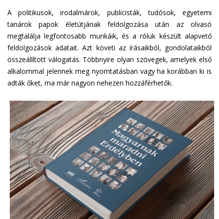
A politikusok, irodalmárok, publicisták, tudósok, egyetemi
tanárok papok életútjának feldolgozása után az olvasó
megtalálja legfontosabb munkáik, és a róluk készült alapvető
feldolgozások adatait. Azt követi az írásaikból, gondolataikból
összeállított válogatás. Többnyire olyan szövegek, amelyek első
alkalommal jelennek meg nyomtatásban vagy ha korábban ki is
adták őket, ma már nagyon nehezen hozzáférhetők.