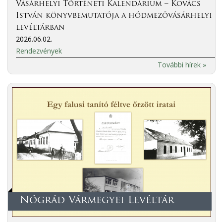
Vásárhelyi Történeti Kalendárium – Kovács
István könyvbemutatója a hódmezővásárhelyi
levéltárban
2026.06.02.
Rendezvények
További hírek »
Nógrád Vármegyei Levéltár