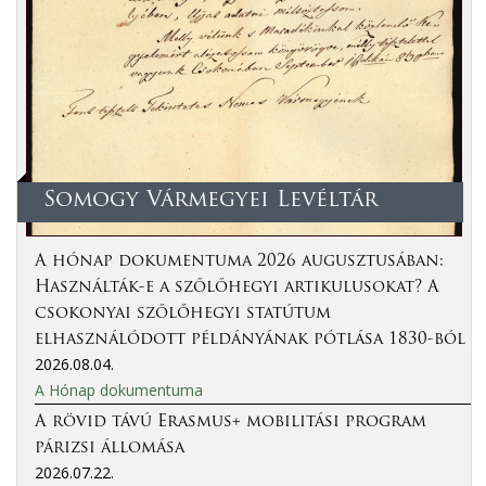
Somogy Vármegyei Levéltár
A hónap dokumentuma 2026 augusztusában:
Használták-e a szőlőhegyi artikulusokat? A
csokonyai szőlőhegyi statútum
elhasználódott példányának pótlása 1830-ból
2026.08.04.
A Hónap dokumentuma
A rövid távú Erasmus+ mobilitási program
párizsi állomása
2026.07.22.