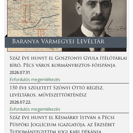
Baranya Vármegyei Levéltár
Száz éve hunyt el Gosztonyi Gyula ítélőtáblai
bíró, Pécs város kormánybiztos-főispánja
2026.07.31.
Évfordulós megemlékezés
150 éve született Szőnyi Ottó régész,
levéltáros, művészettörténész
2026.07.22.
Évfordulós megemlékezés
Száz éve hunyt el Késmárky István a Pécsi
Püspöki Joglíceum igazgatója, az Erzsébet
Tudományegyetem jogi kari dékánja