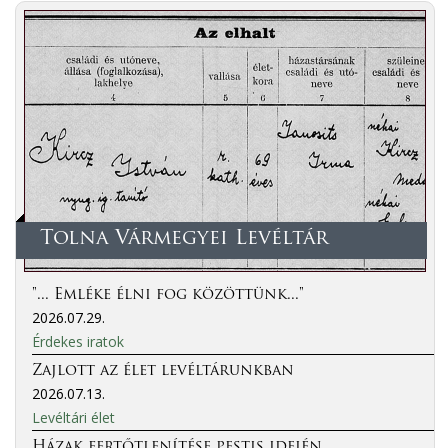
Tolna Vármegyei Levéltár
"... Emléke élni fog közöttünk..."
2026.07.29.
Érdekes iratok
Zajlott az élet levéltárunkban
2026.07.13.
Levéltári élet
Házak fertőtlenítése pestis idején