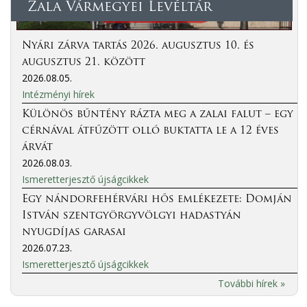
Zala Vármegyei Levéltár
Nyári zárva tartás 2026. augusztus 10. és
augusztus 21. között
2026.08.05.
Intézményi hírek
Különös bűntény rázta meg a zalai falut – egy
cérnával átfűzött olló buktatta le a 12 éves
árvát
2026.08.03.
Ismeretterjesztő újságcikkek
Egy nándorfehérvári hős emlékezete: Domján
István szentgyörgyvölgyi hadastyán
nyugdíjas garasai
2026.07.23.
Ismeretterjesztő újságcikkek
További hírek »