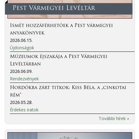
Pest Vármegyei Levéltár
Ismét hozzáférhetőek a Pest vármegyei
anyakönyvek
2026.06.15.
Újdonságok
Múzeumok éjszakája a Pest Vármegyei
Levéltárban
2026.06.09.
Rendezvények
Hordókba zárt titkok: Kiss Béla, a „cinkotai
rém”
2026.05.28.
Érdekes iratok
További hírek »