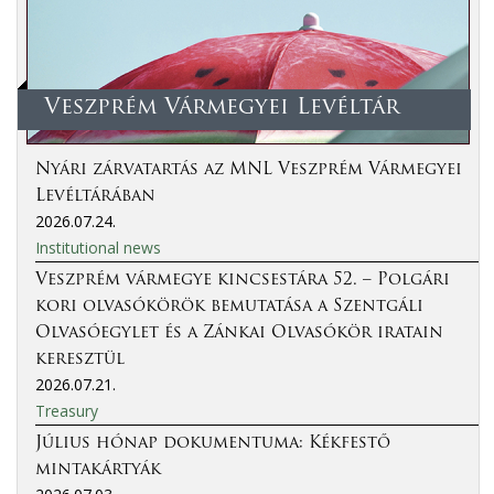
Veszprém Vármegyei Levéltár
Nyári zárvatartás az MNL Veszprém Vármegyei
Levéltárában
2026.07.24.
Institutional news
Veszprém vármegye kincsestára 52. – Polgári
kori olvasókörök bemutatása a Szentgáli
Olvasóegylet és a Zánkai Olvasókör iratain
keresztül
2026.07.21.
Treasury
Július hónap dokumentuma: Kékfestő
mintakártyák