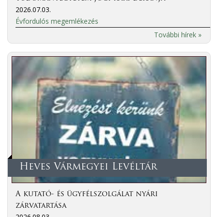
2026.07.03.
Évfordulós megemlékezés
További hírek »
Heves Vármegyei Levéltár
A kutató- és ügyfélszolgálat nyári
zárvatartása
2026.08.03.