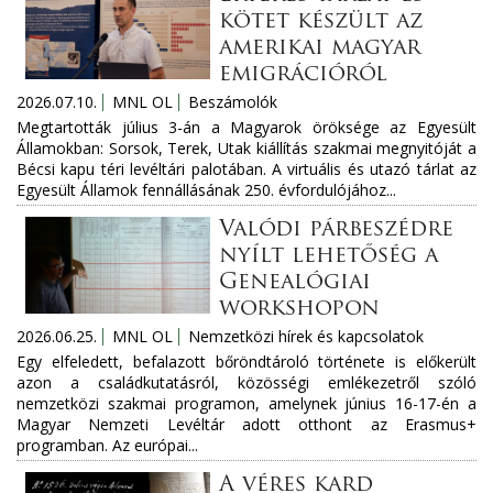
kötet készült az
amerikai magyar
emigrációról
2026.07.10.
MNL OL
Beszámolók
Megtartották július 3-án a Magyarok öröksége az Egyesült
Államokban: Sorsok, Terek, Utak kiállítás szakmai megnyitóját a
Bécsi kapu téri levéltári palotában. A virtuális és utazó tárlat az
Egyesült Államok fennállásának 250. évfordulójához...
Valódi párbeszédre
nyílt lehetőség a
Genealógiai
workshopon
2026.06.25.
MNL OL
Nemzetközi hírek és kapcsolatok
Egy elfeledett, befalazott bőröndtároló története is előkerült
azon a családkutatásról, közösségi emlékezetről szóló
nemzetközi szakmai programon, amelynek június 16-17-én a
Magyar Nemzeti Levéltár adott otthont az Erasmus+
programban. Az európai...
A véres kard