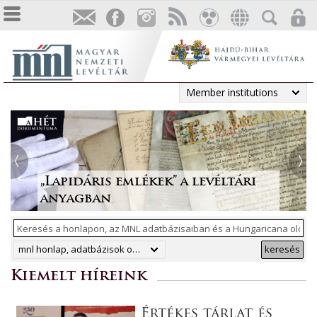
Member institutions
Tájékoztatás a Pest vármegyei
állami anyakönyvi
Irodalmi folyóiratok helyzete
Megjelent a Levéltári
„Lapidáris emlékek” a levéltári
másodpéldányok online
1986-ban
Közlemények 2025. évi száma
anyagban
ArchívNet 2026/2.
közzétételéről
mnl honlap, adatbázisok online, hungaricana
keresés
Kiemelt híreink
Értékes tárlat és