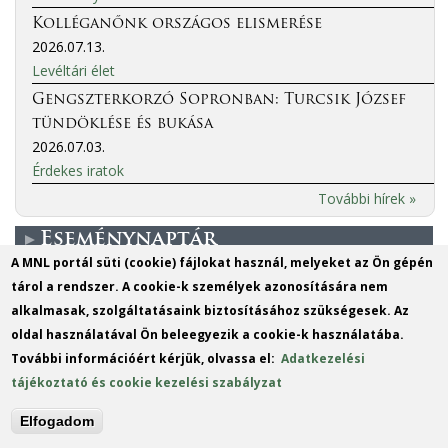
Kolléganőnk országos elismerése
2026.07.13.
Levéltári élet
Gengszterkorzó Sopronban: Turcsik József
tündöklése és bukása
2026.07.03.
Érdekes iratok
További hírek »
Eseménynaptár
A MNL portál süti (cookie) fájlokat használ, melyeket az Ön gépén
tárol a rendszer. A cookie-k személyek azonosítására nem
More events
alkalmasak, szolgáltatásaink biztosításához szükségesek. Az
oldal használatával Ön beleegyezik a cookie-k használatába.
MO
TU
WE
TH
FR
SA
SU
További információért kérjük, olvassa el:
Adatkezelési
1
2
tájékoztató és cookie kezelési szabályzat
3
4
5
6
7
8
9
Elfogadom
10
11
12
13
14
15
16