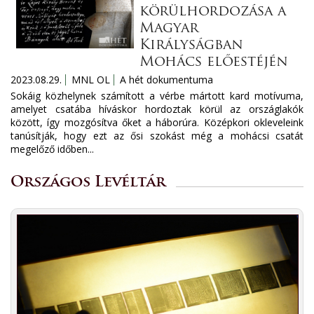
körülhordozása a
Magyar
Királyságban
Mohács előestéjén
2023.08.29.
MNL OL
A hét dokumentuma
Sokáig közhelynek számított a vérbe mártott kard motívuma,
amelyet csatába híváskor hordoztak körül az országlakók
között, így mozgósítva őket a háborúra. Középkori okleveleink
tanúsítják, hogy ezt az ősi szokást még a mohácsi csatát
megelőző időben...
Országos Levéltár