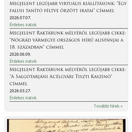
Megjelent legújabb virtuális kiállításunk: "Egy
falusi tanító féltve őrzött iratai" címmel
2026.07.07.
Érdekes iratok
Megjelent Raktárunk mélyéről legújabb cikke:
"Nógrád vármegye országos hírű alispánjai a
18. században" címmel
2026.06.09.
Érdekes iratok
Megjelent Raktárunk mélyéről legújabb cikke:
"A Salgótarjáni Acélgyári Tiszti Kaszinó"
címmel
2026.03.27.
Érdekes iratok
További hírek »