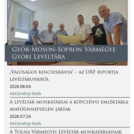
Győr-Moson-Sopron Vármegye
Győri Levéltára
„Valóságos kincsesbánya” – az ORF riportja
levéltárunkról
2026.08.04.
Intézményi hírek
A levéltár munkatársai a köpcsényi emléktábla
avatóünnepségén jártak
2026.07.24.
Intézményi hírek
A Tolna Vármegyei Levéltár munkatársainak