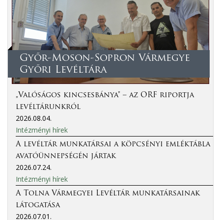
Győr-Moson-Sopron Vármegye
Győri Levéltára
„Valóságos kincsesbánya” – az ORF riportja
levéltárunkról
2026.08.04.
Intézményi hírek
A levéltár munkatársai a köpcsényi emléktábla
avatóünnepségén jártak
2026.07.24.
Intézményi hírek
A Tolna Vármegyei Levéltár munkatársainak
látogatása
2026.07.01.