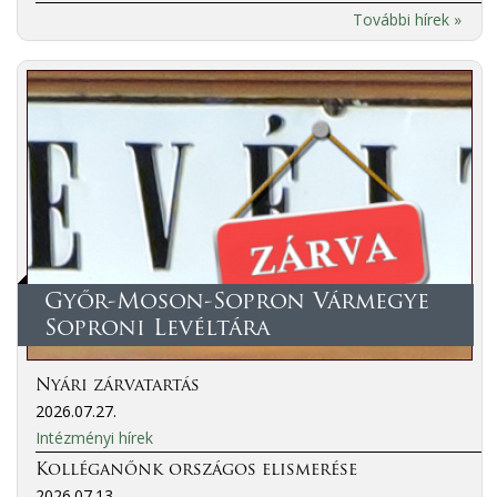
További hírek »
Győr-Moson-Sopron Vármegye
Soproni Levéltára
Nyári zárvatartás
2026.07.27.
Intézményi hírek
Kolléganőnk országos elismerése
2026.07.13.