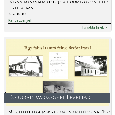
István könyvbemutatója a hódmezővásárhelyi
levéltárban
2026.06.02.
Rendezvények
További hírek »
Nógrád Vármegyei Levéltár
Megjelent legújabb virtuális kiállításunk: "Egy