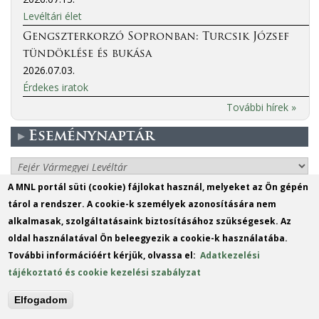
Levéltári élet
Gengszterkorzó Sopronban: Turcsik József
tündöklése és bukása
2026.07.03.
Érdekes iratok
További hírek »
Eseménynaptár
More events
A MNL portál süti (cookie) fájlokat használ, melyeket az Ön gépén
tárol a rendszer. A cookie-k személyek azonosítására nem
MO
TU
WE
TH
FR
SA
SU
alkalmasak, szolgáltatásaink biztosításához szükségesek. Az
1
2
oldal használatával Ön beleegyezik a cookie-k használatába.
További információért kérjük, olvassa el:
Adatkezelési
3
4
5
6
7
8
9
tájékoztató és cookie kezelési szabályzat
10
11
12
13
14
15
16
Elfogadom
17
18
19
20
21
22
23