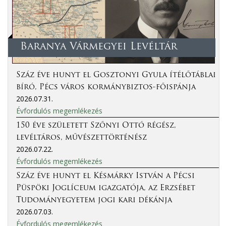
Baranya Vármegyei Levéltár
Száz éve hunyt el Gosztonyi Gyula ítélőtáblai
bíró, Pécs város kormánybiztos-főispánja
2026.07.31.
Évfordulós megemlékezés
150 éve született Szőnyi Ottó régész,
levéltáros, művészettörténész
2026.07.22.
Évfordulós megemlékezés
Száz éve hunyt el Késmárky István a Pécsi
Püspöki Joglíceum igazgatója, az Erzsébet
Tudományegyetem jogi kari dékánja
2026.07.03.
Évfordulós megemlékezés