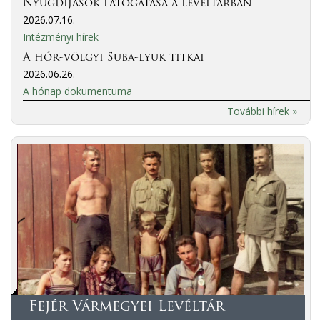
Nyugdíjasok látogatása a levéltárban
2026.07.16.
Intézményi hírek
A hór-völgyi Suba-lyuk titkai
2026.06.26.
A hónap dokumentuma
További hírek »
Fejér Vármegyei Levéltár