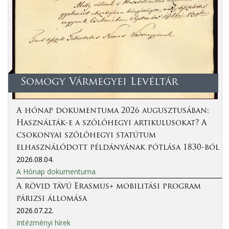
Somogy Vármegyei Levéltár
A hónap dokumentuma 2026 augusztusában:
Használták-e a szőlőhegyi artikulusokat? A
csokonyai szőlőhegyi statútum
elhasználódott példányának pótlása 1830-ból
2026.08.04.
A Hónap dokumentuma
A rövid távú Erasmus+ mobilitási program
párizsi állomása
2026.07.22.
Intézményi hírek