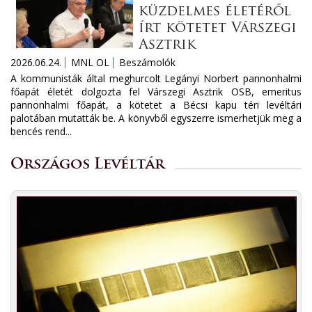
küzdelmes életéről
írt kötetet Várszegi
Asztrik
2026.06.24.
MNL OL
Beszámolók
A kommunisták által meghurcolt Legányi Norbert pannonhalmi
főapát életét dolgozta fel Várszegi Asztrik OSB, emeritus
pannonhalmi főapát, a kötetet a Bécsi kapu téri levéltári
palotában mutatták be. A könyvből egyszerre ismerhetjük meg a
bencés rend...
Országos Levéltár