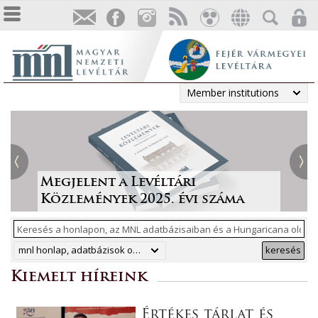
Member institutions
Tájékoztatás a Pest vármegyei
állami anyakönyvi
Irodalmi folyóiratok helyzete
Megjelent a Levéltári
„Lapidáris emlékek” a levéltári
másodpéldányok online
1986-ban
Közlemények 2025. évi száma
anyagban
ArchívNet 2026/2.
közzétételéről
mnl honlap, adatbázisok online, hungaricana
keresés
Kiemelt híreink
Értékes tárlat és