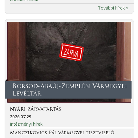
További hírek »
Borsod-Abaúj-Zemplén Vármegyei
Levéltár
NYÁRI ZÁRVATARTÁS
2026.07.29.
Intézményi hírek
Manczikovics Pál vármegyei tisztviselő