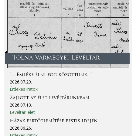
Tolna Vármegyei Levéltár
"... Emléke élni fog közöttünk..."
2026.07.29.
Érdekes iratok
Zajlott az élet levéltárunkban
2026.07.13.
Levéltári élet
Házak fertőtlenítése pestis idején
2026.06.26.
Érdekes iratok