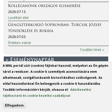
Kolléganőnk országos elismerése
2026.07.13.
Levéltári élet
Gengszterkorzó Sopronban: Turcsik József
tündöklése és bukása
2026.07.03.
Érdekes iratok
További hírek »
Eseménynaptár
A MNL portál süti (cookie) fájlokat használ, melyeket az Ön gépén
tárol a rendszer. A cookie-k személyek azonosítására nem
More events
alkalmasak, szolgáltatásaink biztosításához szükségesek. Az
oldal használatával Ön beleegyezik a cookie-k használatába.
MO
DI
MI
DO
FR
SA
SO
További információért kérjük, olvassa el:
Adatkezelési
1
2
tájékoztató és cookie kezelési szabályzat
3
4
5
6
7
8
9
Elfogadom
10
11
12
13
14
15
16