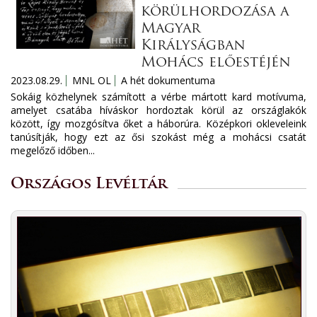
körülhordozása a
Magyar
Királyságban
Mohács előestéjén
2023.08.29.
MNL OL
A hét dokumentuma
Sokáig közhelynek számított a vérbe mártott kard motívuma,
amelyet csatába híváskor hordoztak körül az országlakók
között, így mozgósítva őket a háborúra. Középkori okleveleink
tanúsítják, hogy ezt az ősi szokást még a mohácsi csatát
megelőző időben...
Országos Levéltár