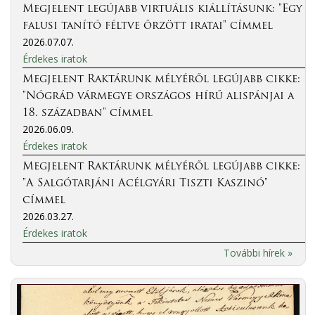
Megjelent legújabb virtuális kiállításunk: "Egy
falusi tanító féltve őrzött iratai" címmel
2026.07.07.
Érdekes iratok
Megjelent Raktárunk mélyéről legújabb cikke:
"Nógrád vármegye országos hírű alispánjai a
18. században" címmel
2026.06.09.
Érdekes iratok
Megjelent Raktárunk mélyéről legújabb cikke:
"A Salgótarjáni Acélgyári Tiszti Kaszinó"
címmel
2026.03.27.
Érdekes iratok
További hírek »