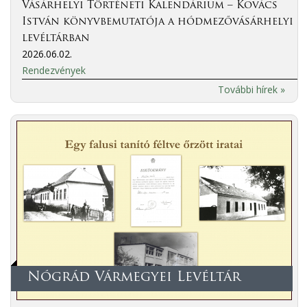
Vásárhelyi Történeti Kalendárium – Kovács
István könyvbemutatója a hódmezővásárhelyi
levéltárban
2026.06.02.
Rendezvények
További hírek »
Nógrád Vármegyei Levéltár