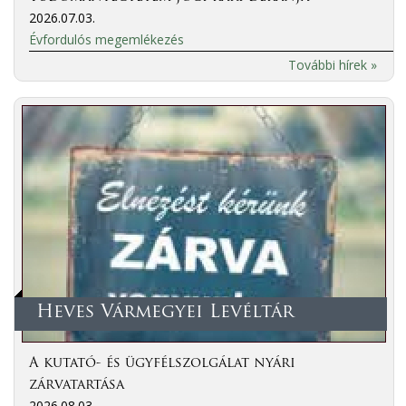
2026.07.03.
Évfordulós megemlékezés
További hírek »
Heves Vármegyei Levéltár
A kutató- és ügyfélszolgálat nyári
zárvatartása
2026.08.03.