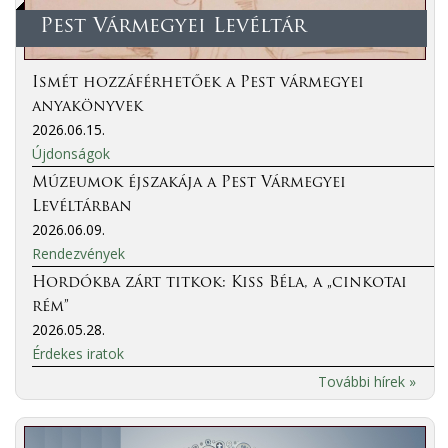
Pest Vármegyei Levéltár
Ismét hozzáférhetőek a Pest vármegyei
anyakönyvek
2026.06.15.
Újdonságok
Múzeumok éjszakája a Pest Vármegyei
Levéltárban
2026.06.09.
Rendezvények
Hordókba zárt titkok: Kiss Béla, a „cinkotai
rém”
2026.05.28.
Érdekes iratok
További hírek »