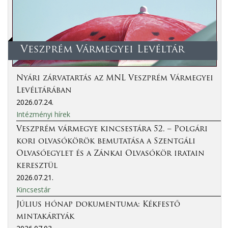
Veszprém Vármegyei Levéltár
Nyári zárvatartás az MNL Veszprém Vármegyei
Levéltárában
2026.07.24.
Intézményi hírek
Veszprém vármegye kincsestára 52. – Polgári
kori olvasókörök bemutatása a Szentgáli
Olvasóegylet és a Zánkai Olvasókör iratain
keresztül
2026.07.21.
Kincsestár
Július hónap dokumentuma: Kékfestő
mintakártyák