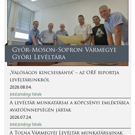
Győr-Moson-Sopron Vármegye
Győri Levéltára
„Valóságos kincsesbánya” – az ORF riportja
levéltárunkról
2026.08.04.
Intézményi hírek
A levéltár munkatársai a köpcsényi emléktábla
avatóünnepségén jártak
2026.07.24.
Intézményi hírek
A Tolna Vármegyei Levéltár munkatársainak