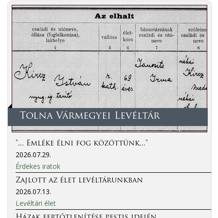
Tolna Vármegyei Levéltár
"... Emléke élni fog közöttünk..."
2026.07.29.
Érdekes iratok
Zajlott az élet levéltárunkban
2026.07.13.
Levéltári élet
Házak fertőtlenítése pestis idején