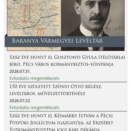
Baranya Vármegyei Levéltár
Száz éve hunyt el Gosztonyi Gyula ítélőtáblai
bíró, Pécs város kormánybiztos-főispánja
2026.07.31.
Évfordulós megemlékezés
150 éve született Szőnyi Ottó régész,
levéltáros, művészettörténész
2026.07.22.
Évfordulós megemlékezés
Száz éve hunyt el Késmárky István a Pécsi
Püspöki Joglíceum igazgatója, az Erzsébet
Tudományegyetem jogi kari dékánja