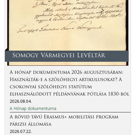
Somogy Vármegyei Levéltár
A hónap dokumentuma 2026 augusztusában:
Használták-e a szőlőhegyi artikulusokat? A
csokonyai szőlőhegyi statútum
elhasználódott példányának pótlása 1830-ból
2026.08.04.
A Hónap dokumentuma
A rövid távú Erasmus+ mobilitási program
párizsi állomása
2026.07.22.