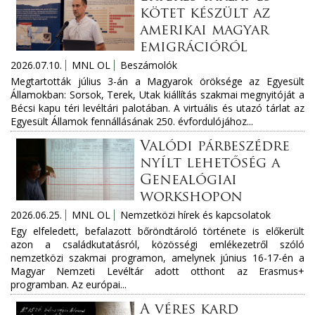
kötet készült az
amerikai magyar
emigrációról
2026.07.10.
MNL OL
Beszámolók
Megtartották július 3-án a Magyarok öröksége az Egyesült
Államokban: Sorsok, Terek, Utak kiállítás szakmai megnyitóját a
Bécsi kapu téri levéltári palotában. A virtuális és utazó tárlat az
Egyesült Államok fennállásának 250. évfordulójához...
Valódi párbeszédre
nyílt lehetőség a
Genealógiai
workshopon
2026.06.25.
MNL OL
Nemzetközi hírek és kapcsolatok
Egy elfeledett, befalazott bőröndtároló története is előkerült
azon a családkutatásról, közösségi emlékezetről szóló
nemzetközi szakmai programon, amelynek június 16-17-én a
Magyar Nemzeti Levéltár adott otthont az Erasmus+
programban. Az európai...
A véres kard