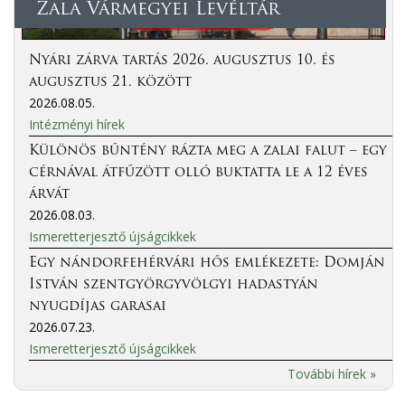
Zala Vármegyei Levéltár
Nyári zárva tartás 2026. augusztus 10. és
augusztus 21. között
2026.08.05.
Intézményi hírek
Különös bűntény rázta meg a zalai falut – egy
cérnával átfűzött olló buktatta le a 12 éves
árvát
2026.08.03.
Ismeretterjesztő újságcikkek
Egy nándorfehérvári hős emlékezete: Domján
István szentgyörgyvölgyi hadastyán
nyugdíjas garasai
2026.07.23.
Ismeretterjesztő újságcikkek
További hírek »