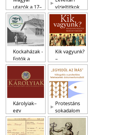
utazók a 17–
vízjeltitkok
19.
században
Kockaházak -
Kik vagyunk?
Fotók a
–
rendszervált
Magyarorszá
ás előtti
gi
Magyarorszá
nemzetisége
g falvairól
k
Károlyiak–
Protestáns
egy
sokadalom
arisztokrata
család öt
évszázada