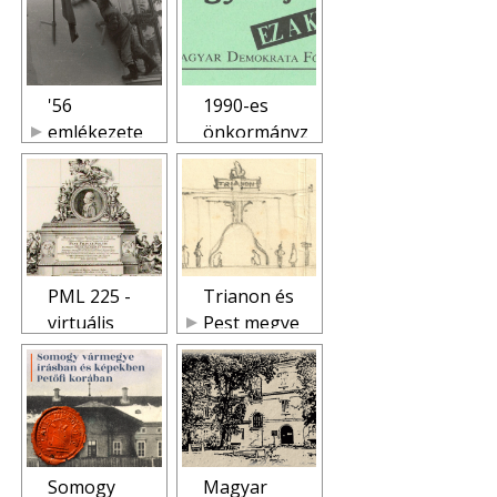
túl (MNL
PML)
'56
1990-es
emlékezete
önkormányz
(MNL PML)
ati
választások
(MNL PML)
PML 225 -
Trianon és
virtuális
Pest megye
kiállítás
(MNL PML)
(MNL PML)
Somogy
Magyar