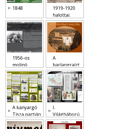
1848
1919-1920
halottai.
Vörös.
Román.
Fehér.
1956-os
A
molinó
barlangrajzt
kiállítás
ól a
(MNL
nyomtatott
JNSzML)
könyvig
A kanyargó
I.
Tisza partján
Világháború