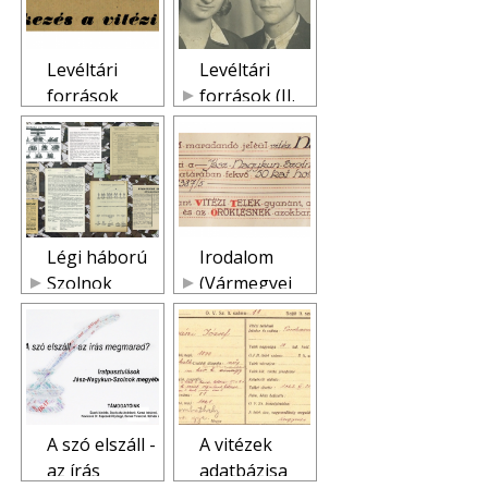
Levéltári
Levéltári
források
források (II.
(Vármegyei
világháború)
vitézek)
Légi háború
Irodalom
Szolnok
(Vármegyei
felett
vitézek)
A szó elszáll -
A vitézek
az írás
adatbázisa