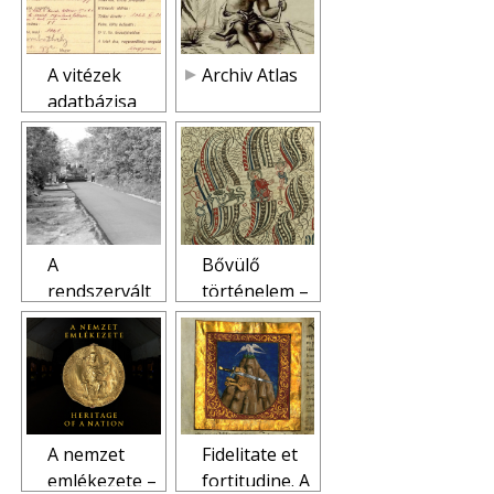
A vitézek
Archiv Atlas
adatbázisa
(Vármegyei
vitézek)
A
Bővülő
rendszervált
történelem –
ás évei
Az elmúlt
Magyarorszá
tizenöt év
gon
iratajándéko
zásai
A nemzet
Fidelitate et
emlékezete –
fortitudine. A