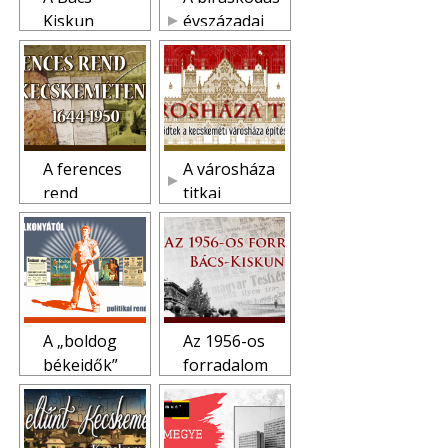
Kiskun
évszázadai
Megyei
Kecskeméten
Levéltárban
fellelhető
archív
építészeti
tervek
A ferences
A városháza
helyzete
rend
titkai
Kecskeméten
1644-1950
A „boldog
Az 1956-os
békeidők”
forradalom
alkonyától a
Bács-Kiskun
rendszervált
megyében
ásig