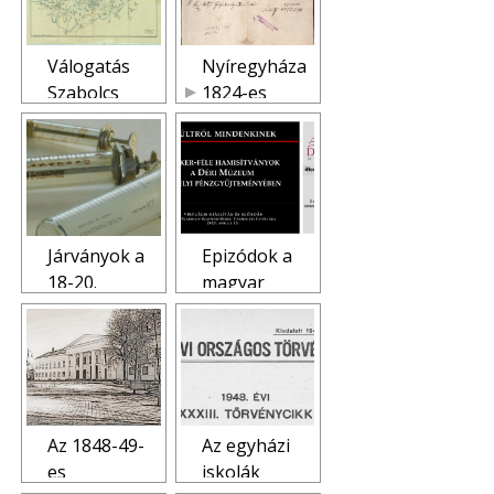
Válogatás
Nyíregyháza
Szabolcs
1824-es
vármegye
forrásai
vízügytörtén
eti
emlékeiből
Járványok a
Epizódok a
18-20.
magyar
században
numizmatika
Szabolcs és
történetéből
Szatmár
vármegyékb
en
Az 1848-49-
Az egyházi
es
iskolák