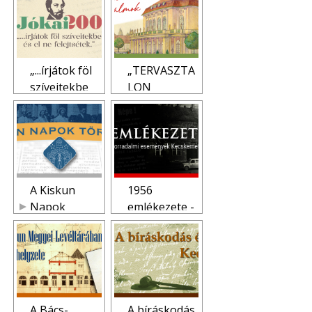
„...írjátok föl
„TERVASZTA
szíveitekbe
LON
és el ne
MARADT
felejtsétek.”
ÁLMOK”
A Kiskun
1956
Napok
emlékezete -
Története
Forradalmi
események
Kecskeméten
A Bács-
A bíráskodás