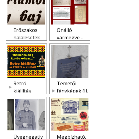
Erőszakos
Önálló
halálesetek
vármegye -
1918.10 -
Új
1919.03
megyeháza
Retró
Temetői
kiállítás
fényképek (II.
világháború)
Üvegnegatív
Megbízható,