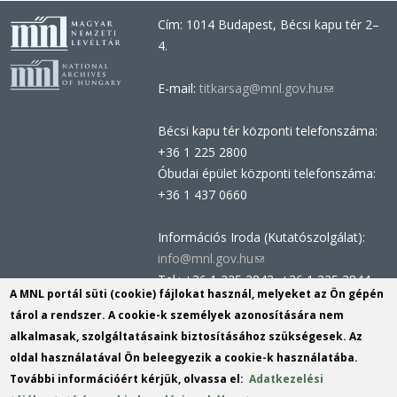
Cím: 1014 Budapest, Bécsi kapu tér 2–
4.
E-mail:
titkarsag@mnl.gov.hu
(link
sends
Bécsi kapu tér központi telefonszáma:
e-
+36 1 225 2800
mail)
Óbudai épület központi telefonszáma:
+36 1 437 0660
Információs Iroda (Kutatószolgálat):
info@mnl.gov.hu
(link
Tel.: +36 1 225 2843, +36 1 225 2844
sends
A MNL portál süti (cookie) fájlokat használ, melyeket az Ön gépén
Postacím: 1014 Budapest, Bécsi kapu
e-
tárol a rendszer. A cookie-k személyek azonosítására nem
tér 2-4.
mail)
alkalmasak, szolgáltatásaink biztosításához szükségesek. Az
Felnőttképzési nyilvántartási szám:
oldal használatával Ön beleegyezik a cookie-k használatába.
B/2020/002162
További információért kérjük, olvassa el:
Adatkezelési
Engedélyszám: E/2020/000419