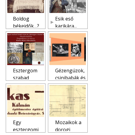
virtuálisan
Boldog
Esik eső
békeidők…?
karikára...
Esztergom
város és a
vármegye a
19-20. század
fordulóján
Esztergom
Gézengúzok,
szabad
csinibabák és
királyi város
csontvázak
és vármegye
(a
a kuruc
szekrényből).
korban
.. Azok a
hatvanas
(hetvenes,
Egy
Mozaikok a
nyolcvanas)
esztergomi
dorogi