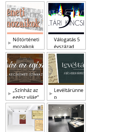
rténetének
Bács-Kiskun
mérföldkövei
megyéből
Nőtörténeti
Válogatás 5
mozaikok
évszázad
levéltári
kincseiből
„Színház az
Levéltárünne
egész világ”
p