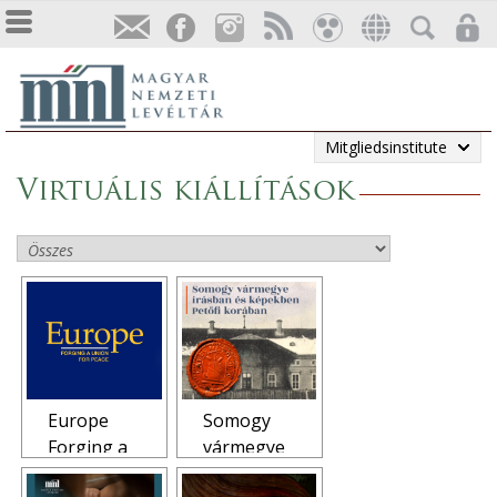
Mitgliedsinstitute
Virtuális kiállítások
Europe
Somogy
Forging a
vármegye
Union for
írásban és