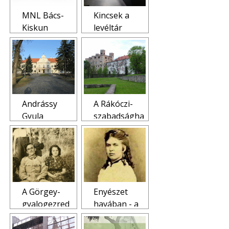
MNL Bács-
Kincsek a
Kiskun
levéltár
Vármegyei
gyüjteményé
Levéltára
ből
Virtuális
Kiállításai
Andrássy
A Rákóczi-
Gyula
szabadságha
virtuális
rc és
kiállítás, 2020
Zemplén
vármegye
A Görgey-
Enyészet
gyalogezred
havában - a
hétköznapjai
bernátfalvi
1938-1940
Bernáth