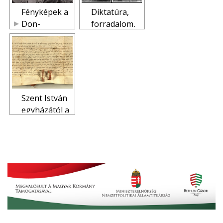
Fényképek a
Diktatúra,
Don-
forradalom,
kanyarból
megtorlás.
Virtuális
kiállítás a
1956-os
forradalom
zalai
Szent István
eseményeine
egyházától a
k emlékére
mohácsi
csatáig.