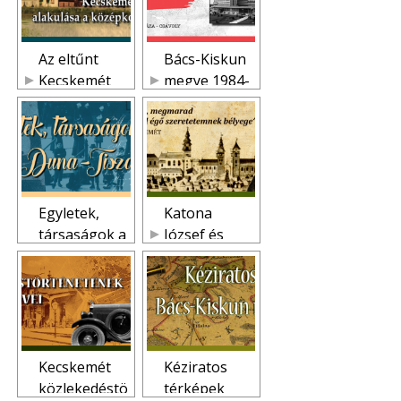
Az eltűnt
Bács-Kiskun
Kecskemét
megye 1984-
nyomában
ben
Egyletek,
Katona
társaságok a
József és
Duna-Tisza
Kecskemét
közén
Kecskemét
Kéziratos
közlekedéstö
térképek