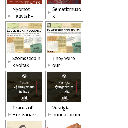
Nyomot
Sematizmuso
Hagytak–
k
Their Traces
Szomszédain
They were
k voltak
our
neighbours
Traces of
Vestigia
Hungarians
hungarorum
in Italy
in Italia