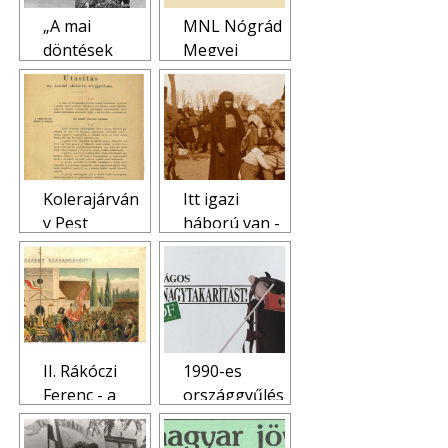
„A mai
MNL Nógrád
döntések
Megyei
helyességét
Levéltára
az élet
Virtuális
igazolja majd
Kiállításai
vissza
hosszú-
hosszú
Kolerajárván
Itt igazi
évtizedek
y Pest
háború van -
múlva…”
megyében a
Az I.
Nagykőrösi
világháború
orvosi iratok
Pest megyei
tükrében
forrásai
(MNL PML)
II. Rákóczi
1990-es
Ferenc - a
országgyűlés
levéltári
i választások
forrásokon
(MNL PML)