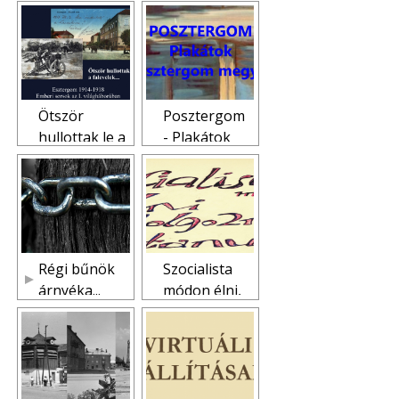
évek
építési
szénmedenc
vállalkozó:
e építészeti
Fazekas
terveiből
Kálmán
Ötször
Posztergom
hullottak le a
- Plakátok
falevelek...
Komárom-
Emberi
Esztergom
sorsok az I.
megye
világháborúb
múltjából
an
Esztergom
Régi bűnök
Szocialista
és Komárom
árnyéka...
módon élni,
vármegyébe
dolgozni,
n
tanulni...