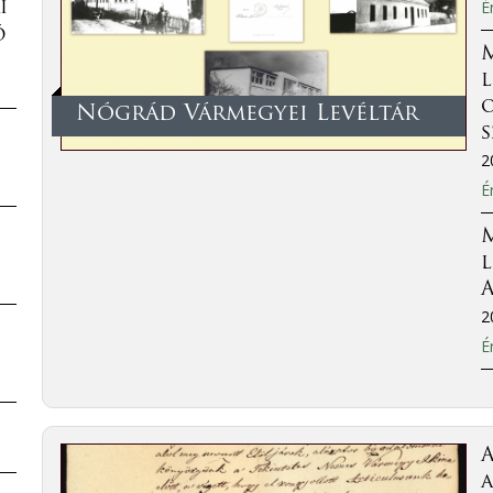
É
i
ó
l
o
Nógrád Vármegyei Levéltár
2
É
l
A
2
É
a