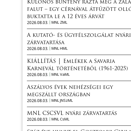
Különös bűntény rázta meg a zala
falut – egy cérnával átfűzött oll
buktatta le a 12 éves árvát
2026.08.03.
MNL ZML
A kutató- és ügyfélszolgálat nyári
zárvatartása
2026.08.03.
MNL HML
KIÁLLÍTÁS │ Emlékek a Savaria
Karnevál történetéből (1961-2025)
2026.08.03.
MNL VaML
Aszályos évek nehézségei egy
megszállt országban
2026.08.03.
MNL JNSzML
MNL CSCSVL nyári zárvatartás
2026.08.03.
MNL CsML