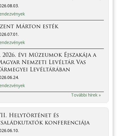
026.08.03.
endezvények
Szent Márton esték
026.07.01.
endezvények
 2026. évi Múzeumok Éjszakája a
agyar Nemzeti Levéltár Vas
ármegyei Levéltárában
026.06.24.
endezvények
További hírek »
II. Helytörténet és
családkutatók konferenciája
026.06.10.