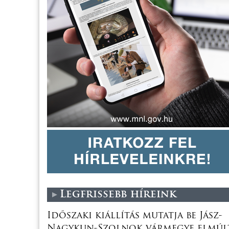
Legfrissebb híreink
Időszaki kiállítás mutatja be Jász-
Nagykun-Szolnok vármegye elmúl