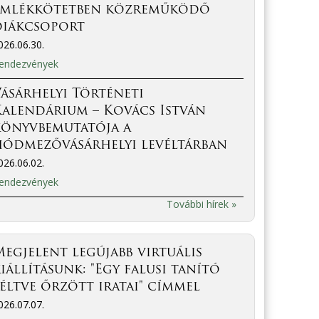
emlékkötetben közreműködő
diákcsoport
026.06.30.
endezvények
ásárhelyi Történeti
Kalendárium – Kovács István
könyvbemutatója a
hódmezővásárhelyi levéltárban
026.06.02.
endezvények
További hírek »
egjelent legújabb virtuális
iállításunk: "Egy falusi tanító
éltve őrzött iratai" címmel
026.07.07.