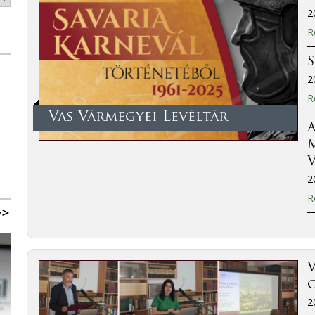
2
R
2
R
Vas Vármegyei Levéltár
A
M
V
2
R
V
2