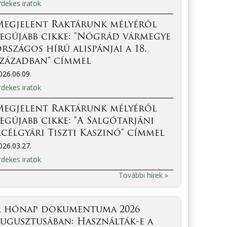
rdekes iratok
Megjelent Raktárunk mélyéről
egújabb cikke: "Nógrád vármegye
rszágos hírű alispánjai a 18.
században" címmel
026.06.09.
rdekes iratok
Megjelent Raktárunk mélyéről
egújabb cikke: "A Salgótarjáni
célgyári Tiszti Kaszinó" címmel
026.03.27.
rdekes iratok
További hírek »
A hónap dokumentuma 2026
ugusztusában: Használták-e a