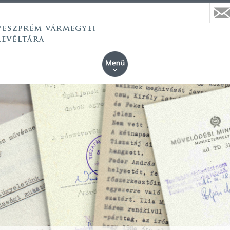
 vármegyei állami anyaköny