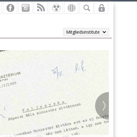
Mitgliedsinstitute
vi másodpéldányok