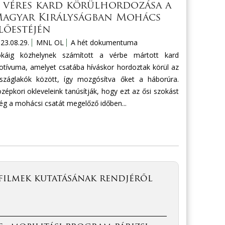
 véres kard körülhordozása a
agyar Királyságban Mohács
lőestéjén
23.08.29.
MNL OL
A hét dokumentuma
okáig közhelynek számított a vérbe mártott kard
tívuma, amelyet csatába híváskor hordoztak körül az
száglakók között, így mozgósítva őket a háborúra.
zépkori okleveleink tanúsítják, hogy ezt az ősi szokást
g a mohácsi csatát megelőző időben...
filmek kutatásának rendjéről