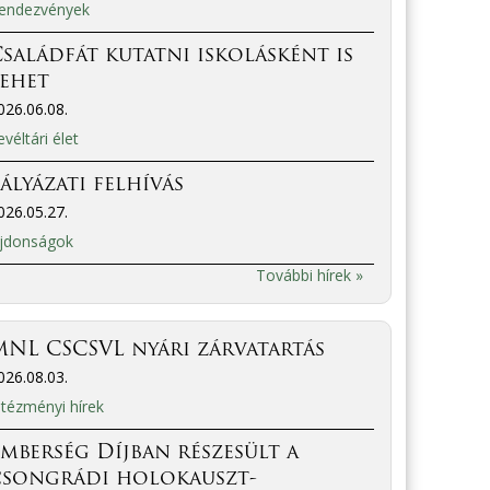
endezvények
saládfát kutatni iskolásként is
lehet
026.06.08.
evéltári élet
ályázati felhívás
026.05.27.
jdonságok
További hírek »
NL CSCSVL nyári zárvatartás
026.08.03.
ntézményi hírek
mberség Díjban részesült a
csongrádi holokauszt-