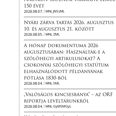
150 évét
2026.08.07.
MNL JNSzML
Nyári zárva tartás 2026. augusztus
10. és augusztus 21. között
2026.08.05.
MNL ZML
A hónap dokumentuma 2026
augusztusában: Használták-e a
szőlőhegyi artikulusokat? A
csokonyai szőlőhegyi statútum
elhasználódott példányának
pótlása 1830-ból
2026.08.04.
MNL SML
„Valóságos kincsesbánya” – az ORF
riportja levéltárunkról
2026.08.04.
MNL GyMSMGyL