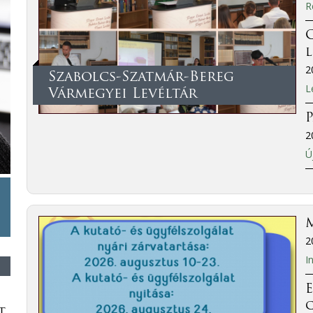
R
C
2
Szabolcs-Szatmár-Bereg
L
Vármegyei Levéltár
P
2
Ú
M
2
I
E
t