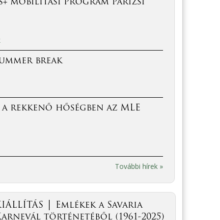
+ mobilitási program párizsi
k
Summer break
 a rekkenő hőségben az MLE
További hírek »
IÁLLÍTÁS │ Emlékek a Savaria
arnevál történetéből (1961-2025)