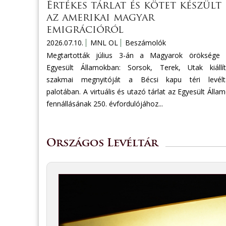
Értékes tárlat és kötet készült
az amerikai magyar
emigrációról
2026.07.10.
MNL OL
Beszámolók
Megtartották július 3-án a Magyarok öröksége 
Egyesült Államokban: Sorsok, Terek, Utak kiállí
szakmai megnyitóját a Bécsi kapu téri levéltá
palotában. A virtuális és utazó tárlat az Egyesült Álla
fennállásának 250. évfordulójához...
Országos Levéltár