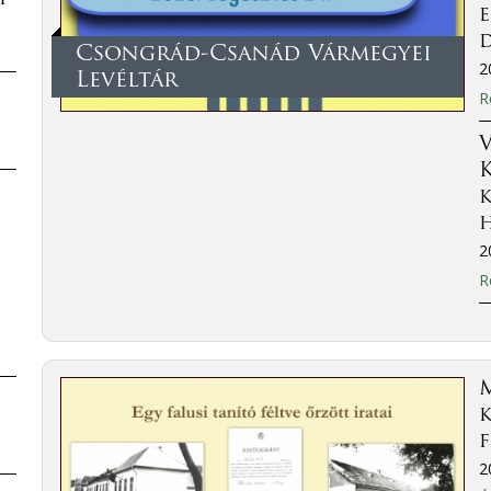
Csongrád-Csanád Vármegyei
2
Levéltár
R
V
2
R
M
k
f
2