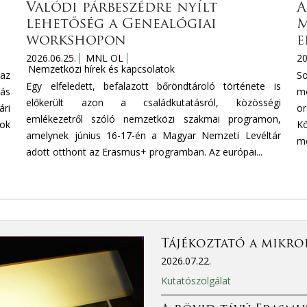
Valódi párbeszédre nyílt
A
lehetőség a Genealógiai
M
workshopon
e
2026.06.25.
MNL OL
20
Nemzetközi hírek és kapcsolatok
az
S
Egy elfeledett, befalazott bőröndtároló története is
tás
mo
előkerült azon a családkutatásról, közösségi
ri
or
emlékezetről szóló nemzetközi szakmai programon,
mok
Kö
amelynek június 16-17-én a Magyar Nemzeti Levéltár
mé
adott otthont az Erasmus+ programban. Az európai...
Tájékoztató a mikro
2026.07.22.
Kutatószolgálat