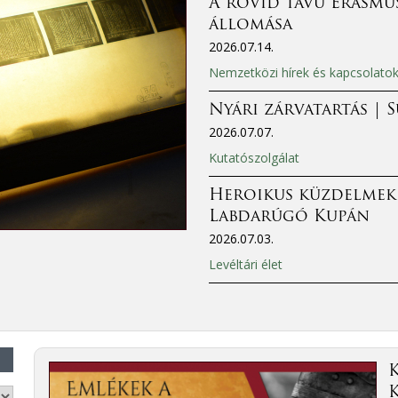
A rövid távú Erasmus
állomása
2026.07.14.
Nemzetközi hírek és kapcsolato
Nyári zárvatartás | 
2026.07.07.
Kutatószolgálat
Heroikus küzdelmek
Labdarúgó Kupán
2026.07.03.
Levéltári élet
K
K