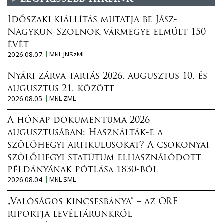
Időszaki kiállítás mutatja be Jász-
Nagykun-Szolnok vármegye elmúlt 150
évét
2026.08.07.
MNL JNSzML
Nyári zárva tartás 2026. augusztus 10. és
augusztus 21. között
2026.08.05.
MNL ZML
A hónap dokumentuma 2026
augusztusában: Használták-e a
szőlőhegyi artikulusokat? A csokonyai
szőlőhegyi statútum elhasználódott
példányának pótlása 1830-ból
2026.08.04.
MNL SML
„Valóságos kincsesbánya” – az ORF
riportja levéltárunkról