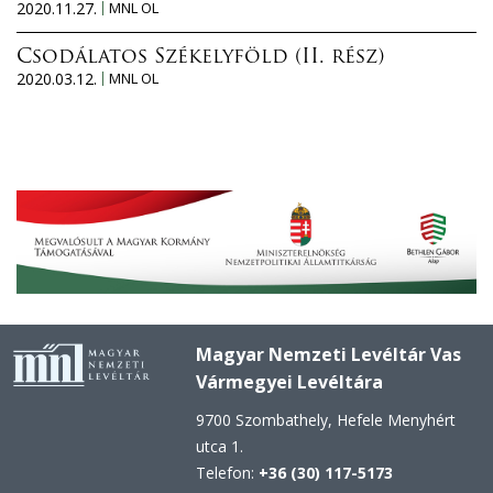
2020.11.27.
MNL OL
Csodálatos Székelyföld (II. rész)
2020.03.12.
MNL OL
Magyar Nemzeti Levéltár Vas
Vármegyei Levéltára
9700 Szombathely, Hefele Menyhért
utca 1.
Telefon:
+36 (30) 117-5173