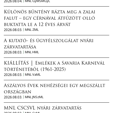
2026.08.04.
MNL GyMSMGyL
Különös bűntény rázta meg a zalai
falut – egy cérnával átfűzött olló
buktatta le a 12 éves árvát
2026.08.03.
MNL ZML
A kutató- és ügyfélszolgálat nyári
zárvatartása
2026.08.03.
MNL HML
KIÁLLÍTÁS │ Emlékek a Savaria Karnevál
történetéből (1961-2025)
2026.08.03.
MNL VaML
Aszályos évek nehézségei egy megszállt
országban
2026.08.03.
MNL JNSzML
MNL CSCSVL nyári zárvatartás