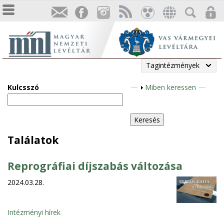
Tagintézmények
Kulcsszó
M
Miben keressen
e
g
j
e
Találatok
l
e
Reprográfiai díjszabás változása
n
2024.03.28.
í
t
é
Intézményi hírek
s