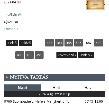
2024.04.08.
Levéltári élet
Típus:
Hír
Tovább »
O
« első
‹ előző
…
483
484
485
486
487
488
l
489
490
491
…
következő ›
utolsó »
d
a
Nyitva tartás
l
Napi
Heti
Havi
a
2026. augusztus 07. p
9700 Szombathely, Hefele Menyhért u. 1.
07:45-12:00
k