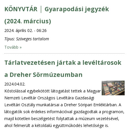
KÖNYVTÁR │ Gyarapodási jegyzék
(2024. március)
2024. április 02. - 06:26
Típus:
Szöveges tartalom
Tovább »
Tárlatvezetésen jártak a levéltárosok
a Dreher Sörmúzeumban
2024.04.02.
Kóstolással egybekötött látogatást tettek a Magyar
Nemzeti Levéltár Országos Levéltára Gazdasági
Levéltári Osztály munkatársai a Dreher Söripari Emléktárban. A
látogatók sok érdekes információval gazdagodtak a programon,
majd kötetlen beszélgetést folytattak a múzeum vezetésével,
ahol felmerült a kétoldalú együttműködés lehetősége is.