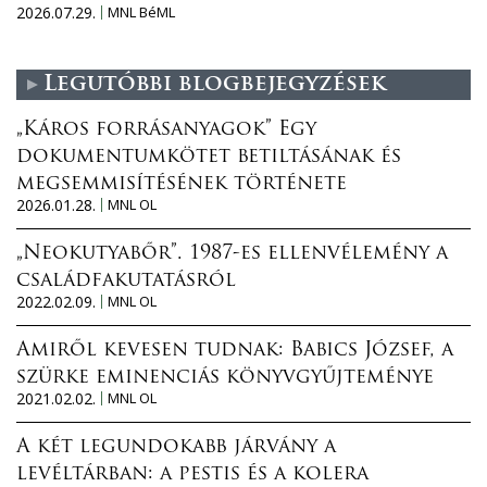
2026.07.29.
MNL BéML
Legutóbbi blogbejegyzések
„Káros forrásanyagok” Egy
dokumentumkötet betiltásának és
megsemmisítésének története
2026.01.28.
MNL OL
„Neokutyabőr”. 1987-es ellenvélemény a
családfakutatásról
2022.02.09.
MNL OL
Amiről kevesen tudnak: Babics József, a
szürke eminenciás könyvgyűjteménye
2021.02.02.
MNL OL
A két legundokabb járvány a
levéltárban: a pestis és a kolera