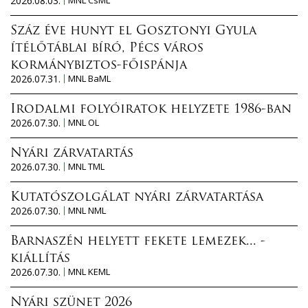
2026.08.03.
MNL CsML
Száz éve hunyt el Gosztonyi Gyula
ítélőtáblai bíró, Pécs város
kormánybiztos-főispánja
2026.07.31.
MNL BaML
Irodalmi folyóiratok helyzete 1986-ban
2026.07.30.
MNL OL
Nyári zárvatartás
2026.07.30.
MNL TML
Kutatószolgálat nyári zárvatartása
2026.07.30.
MNL NML
Barnaszén helyett fekete lemezek... -
kiállítás
2026.07.30.
MNL KEML
Nyári szünet 2026