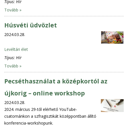
Típus:
Hír
Tovább »
Húsvéti üdvözlet
2024.03.28.
Levéltári élet
Típus:
Hír
Tovább »
Pecséthasználat a középkortól az
újkorig – online workshop
2024.03.28.
2024. március 29-től elérhető YouTube-
csatornánkon a szfragisztikát középpontban állító
konferencia-workshopunk.