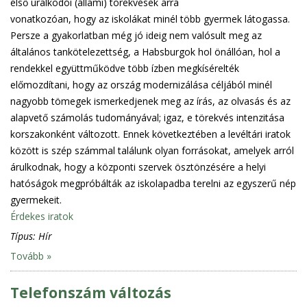
első uralkodói (állami) törekvések arra
vonatkozóan, hogy az iskolákat minél több gyermek látogassa.
Persze a gyakorlatban még jó ideig nem valósult meg az
általános tankötelezettség, a Habsburgok hol önállóan, hol a
rendekkel együttműködve több ízben megkísérelték
előmozdítani, hogy az ország modernizálása céljából minél
nagyobb tömegek ismerkedjenek meg az írás, az olvasás és az
alapvető számolás tudományával; igaz, e törekvés intenzitása
korszakonként változott. Ennek következtében a levéltári iratok
között is szép számmal találunk olyan forrásokat, amelyek arról
árulkodnak, hogy a központi szervek ösztönzésére a helyi
hatóságok megpróbálták az iskolapadba terelni az egyszerű nép
gyermekeit.
Érdekes iratok
Típus:
Hír
Tovább »
Telefonszám változás